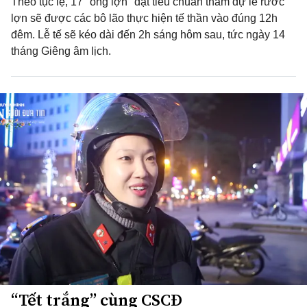
Theo tục lệ, 17 "ông lợn" đạt tiêu chuẩn tham dự lễ rước
lợn sẽ được các bô lão thực hiện tế thần vào đúng 12h
đêm. Lễ tế sẽ kéo dài đến 2h sáng hôm sau, tức ngày 14
tháng Giêng âm lịch.
“Tết trắng” cùng CSCĐ