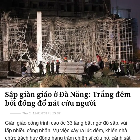
Sập giàn giáo ở Đà Nẵng: Trắng đêm
bới đống đổ nát cứu người
Thứ 5, 12/01/2017 | 15:02
Giàn giáo công trình cao ốc 33 tầng bất ngờ đổ sập, vùi
lấp nhiều công nhân. Vụ việc xảy ra lúc đêm, khiến nhà
chức trách huy động hàng trăm chiến sĩ cứu hộ, cảnh sát