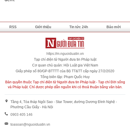
RSS
Giới thiệu
Tin tức 24h
Báo mới
https://m.nguoiduatin.vn
Tạp chí điện tử Người đưa tin Pháp luật
Cơ quan chủ quản: Hội Luật gia Việt Nam
Giấy phép số 80/GP-BTTTT của Bộ TT&TT cấp ngày 27/2/2020
Tổng biên tập: Phạm Quốc Huy
Bản quyền thuộc Tạp chí điện tử Người đưa tin Pháp luật - Tạp chí Đời sống
và Pháp luật. Chỉ được phép dẫn nguồn khi có thoả thuận bằng văn bản.
Tầng 4, Tòa tháp Ngôi Sao - Star Tower, đường Dương Đình Nghệ -
Phường Cầu Giấy - Hà Nội
0903 405 146
toasoan@nguoiduatin.vn