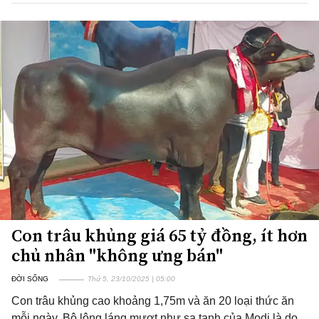
Con trâu khủng giá 65 tỷ đồng, ít hơn
chủ nhân "không ưng bán"
ĐỜI SỐNG
Thứ 5, 23/10/2025 | 05:00
Con trâu khủng cao khoảng 1,75m và ăn 20 loại thức ăn
mỗi ngày. Bộ lông láng mượt như sa tanh của Modi là do