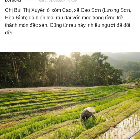
ĐỜI SỐNG
Thứ 7, 08/06/2024 | 07:30
Chị Bùi Thị Xuyến ở xóm Cao, xã Cao Sơn (Lương Sơn,
Hòa Bình) đã biến loại rau dại vốn mọc trong rừng trở
thành món đặc sản. Cũng từ rau này, nhiều người đã đổi
đời.