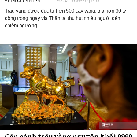
TIÊU DÙNG & DƯ LUẬN
Chủ nhật, 21/02/2021 | 16:28
Trâu vàng được đúc từ hơn 500 cây vàng, giá hơn 30 tỷ
đồng trong ngày vía Thần tài thu hút nhiều người đến
chiêm ngưỡng.
Cận cảnh trâu vàng nguyên khối 9999