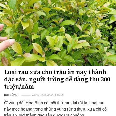
Loại rau xưa cho trâu ăn nay thành
đặc sản, người trồng dễ dàng thu 300
triệu/năm
ĐỜI SỐNG
Thứ 6, 15/09/2023 | 15:35
Ở vùng đất Hòa Bình có một thứ rau dại rất lạ. Loại rau
này mọc hoang trong những vùng rừng thưa, xưa chỉ có
trâu ăn, giờ thành đặc sản được ưa chuộng.