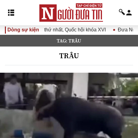
ốc hội khóa XVI
Dòng sự kiện
Đưa Nghị quyết Đại hội Đảng XIV vào cuộ
TAG: TRÂU
TRÂU