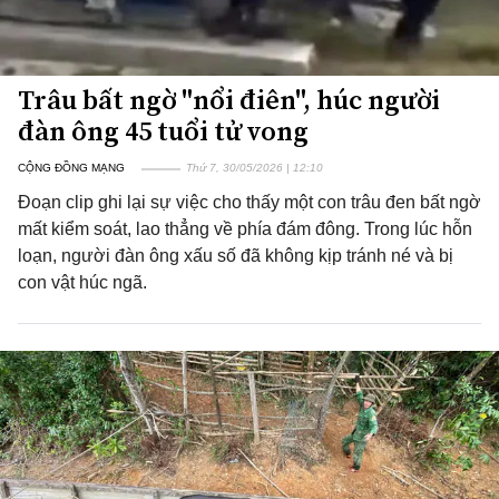
Trâu bất ngờ "nổi điên", húc người
đàn ông 45 tuổi tử vong
CỘNG ĐỒNG MẠNG
Thứ 7, 30/05/2026 | 12:10
Đoạn clip ghi lại sự việc cho thấy một con trâu đen bất ngờ
mất kiểm soát, lao thẳng về phía đám đông. Trong lúc hỗn
loạn, người đàn ông xấu số đã không kịp tránh né và bị
con vật húc ngã.