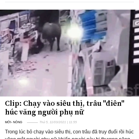
Clip: Chạy vào siêu thị, trâu "điên"
húc văng người phụ nữ
MỚI- NÓNG
Thứ 5, 11/03/2021 | 11:55
Trong lúc bỏ chạy vào siêu thị, con trâu đã truy đuổi rồi húc