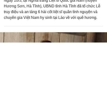
Ngày 10/5, tại Nghĩa trang Liệt sĩ Quốc gia Nầm (huyện
Hương Sơn, Hà Tĩnh), UBND tỉnh Hà Tĩnh đã tổ chức Lễ
truy điệu và an táng 6 hài cốt liệt sĩ quân tình nguyện và
chuyên gia Việt Nam hy sinh tại Lào về với quê hương.
Giọt nước mắt hạnh phúc của người