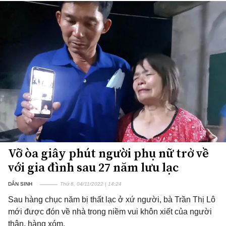
Vỡ òa giây phút người phụ nữ trở về
với gia đình sau 27 năm lưu lạc
DÂN SINH
Thứ 6, 04/11/2022 | 14:24
Sau hàng chục năm bị thất lạc ở xứ người, bà Trần Thị Lô
mới được đón về nhà trong niềm vui khôn xiết của người
thân, hàng xóm.