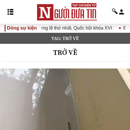
lệ thứ nhất, Quốc hội khóa XVI
Dòng sự kiện
Đưa Nghị quyết Đại hội Đ
TAG: TRỞ VỀ
TRỞ VỀ