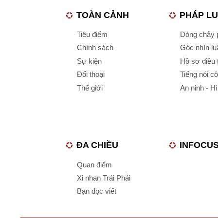
TOÀN CẢNH
PHÁP L
Tiêu điểm
Dòng chảy p
Chính sách
Góc nhìn luậ
Sự kiện
Hồ sơ điều 
Đối thoại
Tiếng nói c
Thế giới
An ninh - H
ĐA CHIỀU
INFOCU
Quan điểm
Xi nhan Trái Phải
Bạn đọc viết