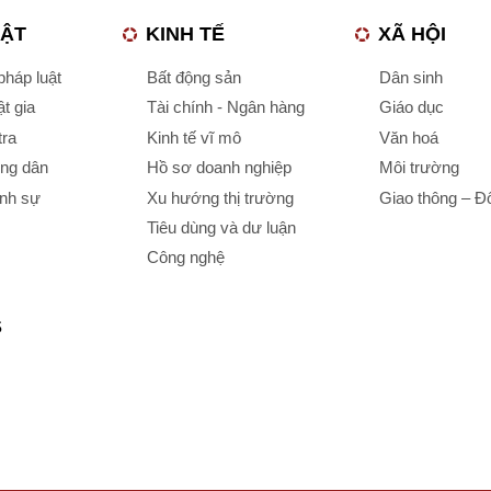
UẬT
KINH TẾ
XÃ HỘI
háp luật
Bất động sản
Dân sinh
t gia
Tài chính - Ngân hàng
Giáo dục
tra
Kinh tế vĩ mô
Văn hoá
ông dân
Hồ sơ doanh nghiệp
Môi trường
ình sự
Xu hướng thị trường
Giao thông – Đô
Tiêu dùng và dư luận
Công nghệ
S