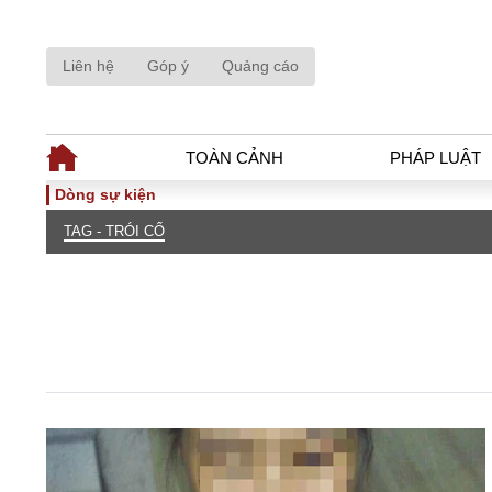
Liên hệ
Góp ý
Quảng cáo
TOÀN CẢNH
PHÁP LUẬT
Dòng sự kiện
TAG - TRÓI CỔ
TOÀN CẢNH
PHÁP LUẬ
Tiêu điểm
Dòng chảy phá
Chính sách
Góc nhìn luật 
Sự kiện
Hồ sơ điều tr
Đối thoại
Tiếng nói côn
Thế giới
An ninh - Hìn