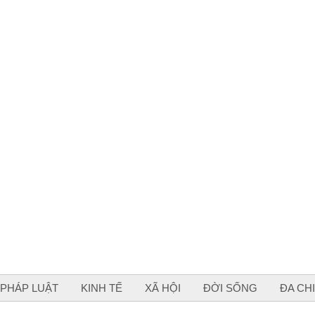
PHÁP LUẬT
KINH TẾ
XÃ HỘI
ĐỜI SỐNG
ĐA CH