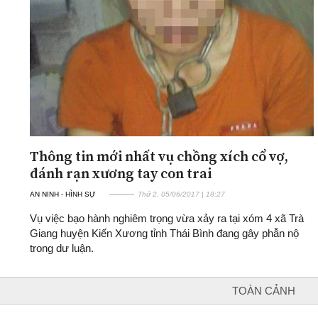
ĐA CHIỀU
INFOCUS
Quan điểm
Xi nhan Trái Phải
Bạn đọc viết
Thông tin mới nhất vụ chồng xích cổ vợ,
đánh rạn xương tay con trai
AN NINH - HÌNH SỰ
Thứ 2, 05/06/2017 | 18:27
Vụ việc bạo hành nghiêm trọng vừa xảy ra tại xóm 4 xã Trà
Giang huyện Kiến Xương tỉnh Thái Bình đang gây phẫn nộ
trong dư luận.
TOÀN CẢNH