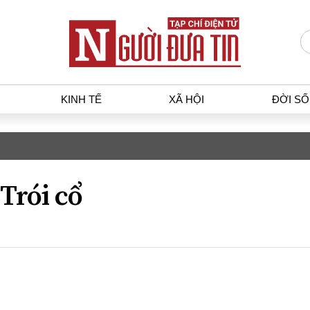
KINH TẾ
XÃ HỘI
ĐỜI S
T
KINH TẾ
XÃ HỘ
p luật
Bất động sản
Dân sin
Trói cổ
gia
Tài chính - Ngân hàng
Giáo dụ
a
Kinh tế vĩ mô
Văn hoá
g dân
Hồ sơ doanh nghiệp
Môi trư
h sự
Xu hướng thị trường
Giao thô
Tiêu dùng và dư luận
Công nghệ