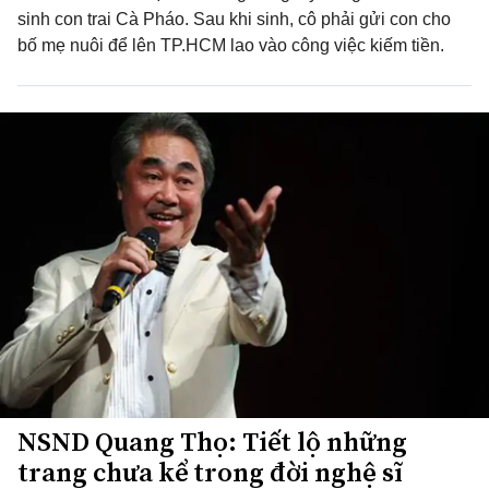
sinh con trai Cà Pháo. Sau khi sinh, cô phải gửi con cho
bố mẹ nuôi để lên TP.HCM lao vào công việc kiếm tiền.
NSND Quang Thọ: Tiết lộ những
trang chưa kể trong đời nghệ sĩ