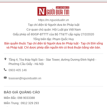
https://m.nguoiduatin.vn
Tạp chí điện tử Người đưa tin Pháp luật
Cơ quan chủ quản: Hội Luật gia Việt Nam
Giấy phép số 80/GP-BTTTT của Bộ TT&TT cấp ngày 27/2/2020
Tổng biên tập: Phạm Quốc Huy
Bản quyền thuộc Tạp chí điện tử Người đưa tin Pháp luật - Tạp chí Đời sống
và Pháp luật. Chỉ được phép dẫn nguồn khi có thoả thuận bằng văn bản.
Tầng 4, Tòa tháp Ngôi Sao - Star Tower, đường Dương Đình Nghệ -
Phường Cầu Giấy - Hà Nội
0903 405 146
toasoan@nguoiduatin.vn
BÁO GIÁ QUẢNG CÁO
Miền Bắc: 098 9033388
Miền Trung : 0912 329 293