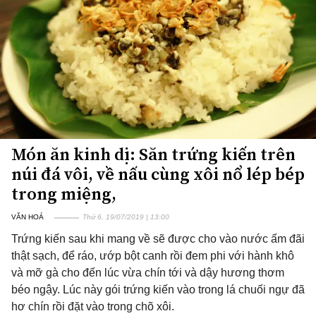
Món ăn kinh dị: Săn trứng kiến trên
núi đá vôi, về nấu cùng xôi nổ lép bép
trong miệng,
VĂN HOÁ
Thứ 6, 19/07/2019 | 13:00
Trứng kiến sau khi mang về sẽ được cho vào nước ấm đãi
thật sạch, để ráo, ướp bột canh rồi đem phi với hành khô
và mỡ gà cho đến lúc vừa chín tới và dậy hương thơm
béo ngậy. Lúc này gói trứng kiến vào trong lá chuối ngự đã
hơ chín rồi đặt vào trong chõ xôi.