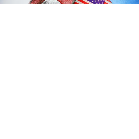
Mỹ cấm các nhà đầu tư mua trái
phiếu và cổ phiếu Nga trên thị
trường thứ cấp
THẾ GIỚI
Thứ 4, 08/06/2022 | 08:11
Quyết định mới của Mỹ sẽ là một đòn giáng mạnh hơn vào
các quỹ đang đầu tư vào tài sản từ nước Nga, không chỉ
giới hạn trong số các công ty bị trừng phạt.