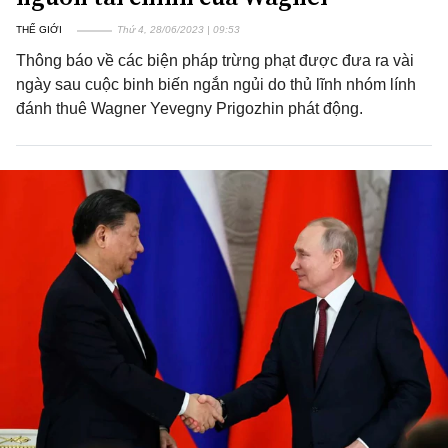
THẾ GIỚI
Thứ 4, 28/06/2023 | 09:53
Thông báo về các biện pháp trừng phạt được đưa ra vài
ngày sau cuộc binh biến ngắn ngủi do thủ lĩnh nhóm lính
đánh thuê Wagner Yevegny Prigozhin phát động.