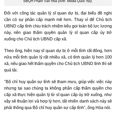
ĐBQH Phạm Văn Hòa (Ảnh: Media Quốc hội).
Đối với công tác quản lý sĩ quan dự bị, đại biểu đề nghị
cần có sự phân cấp mạnh mẽ hơn. Thay vì để Chủ tịch
UBND cấp tỉnh chịu trách nhiệm kêu gọi toàn bộ lực lượng
này, nên giao thẩm quyền quản lý sĩ quan cấp úy trở
xuống cho Chủ tịch UBND cấp xã.
Theo ông, hiện nay sĩ quan dự bị ở mỗi tỉnh rất đông, hơn
nữa mỗi tỉnh quản lý rất nhiều xã, có tỉnh quản lý hơn 100
xã, nếu giao hết thẩm quyền cho Chủ tịch UBND tỉnh thì sẽ
quá tải.
"Bộ chỉ huy quân sự tỉnh sẽ tham mưu, giúp việc việc này
nhưng tại sao chúng ta không phân cấp thẩm quyền cho
cấp xã thực hiện quản lý từ sĩ quan cấp úy trở xuống, như
vậy sẽ thuận lợi và hợp lý hơn, tất nhiên danh sách này sẽ
phải thông qua Bộ chỉ huy quân sự cấp tỉnh", ông Hòa nói.