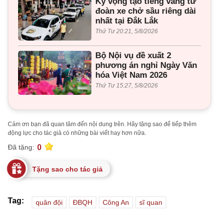
Kỳ vọng tạo tiếng vang từ
đoàn xe chở sầu riêng dài
nhất tại Đắk Lắk
Thứ Tư 20:21, 5/8/2026
Bộ Nội vụ đề xuất 2
phương án nghỉ Ngày Văn
hóa Việt Nam 2026
Thứ Tư 15:27, 5/8/2026
Cảm ơn bạn đã quan tâm đến nội dung trên. Hãy tặng sao để tiếp thêm
động lực cho tác giả có những bài viết hay hơn nữa.
0
Đã tặng:
Tặng sao cho tác giả
Tag:
quân đội
ĐBQH
Công An
sĩ quan