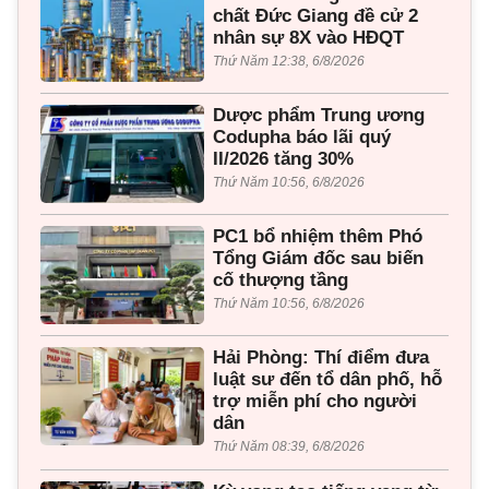
chất Đức Giang đề cử 2
nhân sự 8X vào HĐQT
Thứ Năm 12:38, 6/8/2026
Dược phẩm Trung ương
Codupha báo lãi quý
II/2026 tăng 30%
Thứ Năm 10:56, 6/8/2026
PC1 bổ nhiệm thêm Phó
Tổng Giám đốc sau biến
cố thượng tầng
Thứ Năm 10:56, 6/8/2026
Hải Phòng: Thí điểm đưa
luật sư đến tổ dân phố, hỗ
trợ miễn phí cho người
dân
Thứ Năm 08:39, 6/8/2026