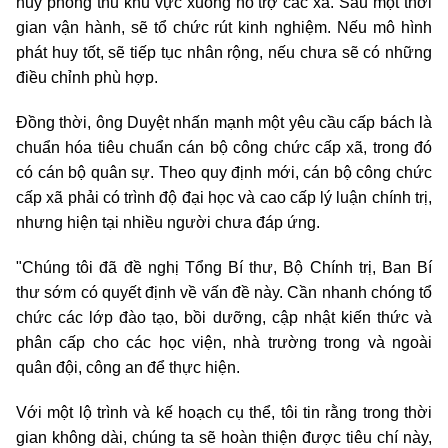
huy phòng thủ khu vực xuống hỗ trợ các xã. Sau một thời
gian vận hành, sẽ tổ chức rút kinh nghiệm. Nếu mô hình
phát huy tốt, sẽ tiếp tục nhân rộng, nếu chưa sẽ có những
điều chỉnh phù hợp.
Đồng thời, ông Duyệt nhấn mạnh một yêu cầu cấp bách là
chuẩn hóa tiêu chuẩn cán bộ công chức cấp xã, trong đó
có cán bộ quân sự. Theo quy định mới, cán bộ công chức
cấp xã phải có trình độ đại học và cao cấp lý luận chính trị,
nhưng hiện tại nhiều người chưa đáp ứng.
"Chúng tôi đã đề nghị Tổng Bí thư, Bộ Chính trị, Ban Bí
thư sớm có quyết định về vấn đề này. Cần nhanh chóng tổ
chức các lớp đào tạo, bồi dưỡng, cập nhật kiến thức và
phân cấp cho các học viện, nhà trường trong và ngoài
quân đội, công an để thực hiện.
Với một lộ trình và kế hoạch cụ thể, tôi tin rằng trong thời
gian không dài, chúng ta sẽ hoàn thiện được tiêu chí này,