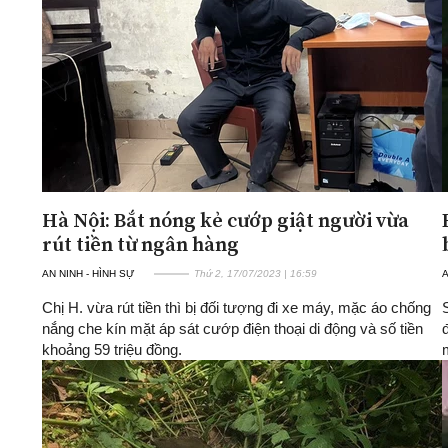
ĐA CHIỀU
INFOCUS
Quan điểm
Xi nhan Trái Phải
Bạn đọc viết
Hà Nội: Bắt nóng kẻ cướp giật người vừa
rút tiền từ ngân hàng
AN NINH - HÌNH SỰ
Thứ 2, 17/07/2023 | 16:59
A
Chị H. vừa rút tiền thì bị đối tượng đi xe máy, mặc áo chống
nắng che kín mặt áp sát cướp điện thoại di động và số tiền
khoảng 59 triệu đồng.