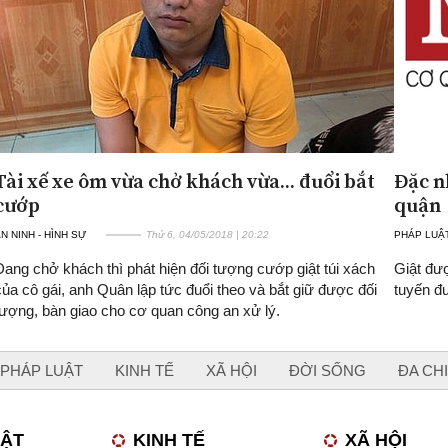
Tài xế xe ôm vừa chở khách vừa... đuổi bắt
Đặc n
cướp
quận
N NINH - HÌNH SỰ
Thứ 6, 04/05/2018 | 20:22
PHÁP LUẬ
Đang chở khách thì phát hiện đối tượng cướp giật túi xách
Giật đư
của cô gái, anh Quân lập tức đuổi theo và bắt giữ được đối
tuyến đ
tượng, bàn giao cho cơ quan công an xử lý.
PHÁP LUẬT
KINH TẾ
XÃ HỘI
ĐỜI SỐNG
ĐA CH
UẬT
KINH TẾ
XÃ HỘI