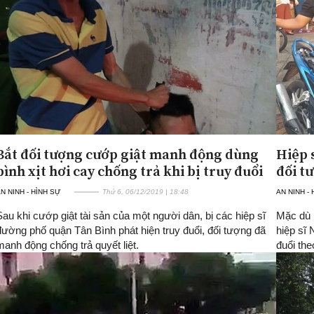
Bắt đối tượng cướp giật manh động dùng
Hiệp 
bình xịt hơi cay chống trả khi bị truy đuổi
đối t
N NINH - HÌNH SỰ
Thứ 6, 06/12/2019 | 18:48
AN NINH -
Sau khi cướp giật tài sản của một người dân, bị các hiệp sĩ
Mặc dù b
đường phố quận Tân Bình phát hiện truy đuổi, đối tượng đã
hiệp sĩ
manh động chống trả quyết liệt.
đuổi th