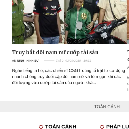
Truy bắt đôi nam nữ cướp tài sản
AN NINH - HÌNH SỰ
Thứ 2, 03/09/2018 | 16:52
A
Nghe tiếng tri hô, các chiến sĩ CSGT cùng tổ trật tư cơ động
nhanh chóng truy đuổi cặp đôi nam nữ và tóm gọn khi các
đối tượng vừa cướp tài sản của người khác.
TOÀN CẢNH
TOÀN CẢNH
PHÁP L