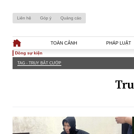
Liên hệ
Góp ý
Quảng cáo
TOÀN CẢNH
PHÁP LUẬT
Dòng sự kiện
TAG - TRUY BẮT CƯỚP
TOÀN CẢNH
PHÁP LUẬ
Tiêu điểm
Dòng chảy phá
Tru
Chính sách
Góc nhìn luật 
Sự kiện
Hồ sơ điều tr
Đối thoại
Tiếng nói côn
Thế giới
An ninh - Hìn