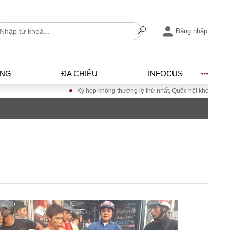
Đăng nhập
ỐNG
ĐA CHIỀU
INFOCUS
Kỳ họp không thường lệ thứ nhất, Quốc hội khóa XVI
Đư
I
ĐỜI SỐNG
h
Gia đình
c
Sức khỏe
Cần biết
ờng
Cộng đồng mạng
ng – Đô thị