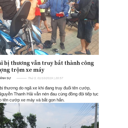
sĩ bị thương vẫn truy bắt thành công
Đăng ký tin tức mới
ượng trộm xe máy
 HÌNH SỰ
Thứ 3, 01/10/2019 | 20:57
ị thương do ngã xe khi đang truy đuổi tên cướp,
 Nguyễn Thanh Hải vẫn nén đau cùng đồng đội tiếp tục
eo tên cướp xe máy và bắt gọn hắn.