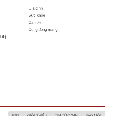
Gia đình
Sức khỏe
Cần biết
Cộng đồng mạng
 thị
RSS
GIỚI THIỆU
TIN TỨC 24H
BÁO MỚI