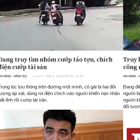
Đang truy tìm nhóm cướp táo tợn, chích
Truy 
điện cướp tài sản
công 
N NINH - HÌNH SỰ
Thứ 5, 10/01/2019 | 11:02
AN NINH -
Trong lúc lưu thông trên đường một mình, cô gái bị hai đối
Đang đi
tượng áp sát, dùng roi điện chích vào người khiến nạn nhân
người bị
bất tỉnh rồi cướp tài sản.
người k
đối tượ