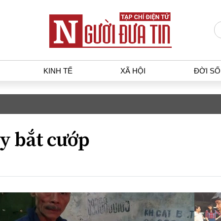
KINH TẾ
XÃ HỘI
ĐỜI S
T
KINH TẾ
XÃ HỘ
p luật
Bất động sản
Dân sin
y bắt cướp
gia
Tài chính - Ngân hàng
Giáo dụ
a
Kinh tế vĩ mô
Văn hoá
g dân
Hồ sơ doanh nghiệp
Môi trư
h sự
Xu hướng thị trường
Giao thô
Tiêu dùng và dư luận
Công nghệ