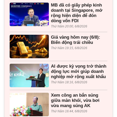
MB đã có giấy phép kinh
doanh tại Singapore, mở
rộng hiện diện để đón
dòng vốn FDI
Thứ Năm 20:00, 6/8/2026
Giá vàng hôm nay (6/8):
Biến động trái chiều
Thứ Năm 19:15, 6/8/2026
AI được kỳ vọng trở thành
động lực mới giúp doanh
nghiệp mở rộng xuất khẩu
Thứ Năm 18:16, 6/8/2026
Xem công an bắn súng
giữa màn khói, vừa bơi
vừa mang súng AK
Thứ Năm 16:44, 6/8/2026