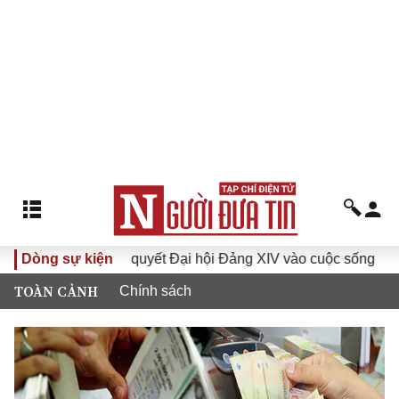
Đưa Nghị quyết Đại hội Đảng XIV vào cuộc sống
Dòng sự kiện
Hướng
TOÀN CẢNH
Chính sách