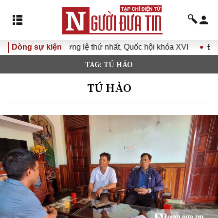
ng lệ thứ nhất, Quốc hội khóa XVI
Dòng sự kiện
Đưa Nghị quyết Đại h
TAG: TÚ HẢO
TÚ HẢO