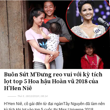
Buôn Sứt M’Đưng reo vui với kỳ tích
lọt top 5 Hoa hậu Hoàn vũ 2018 của
H’Hen Niê
Thứ 3, 18/12/2018 | 08:14
H'Hen Niê, cô gái đến từ đại ngànTây Nguyên đã làm nên
kỳ tích khi lọt vào top 5 cuộc thi Miss Universe 2018.