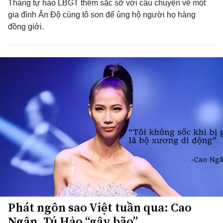
Tháng tự hào LBGT thêm sặc sỡ với câu chuyện về một
gia đình Ấn Độ cùng tô son để ủng hộ người họ hàng
đồng giới.
Phát ngôn sao Việt tuần qua: Cao
Ngân, Tú Hảo “gây bão”