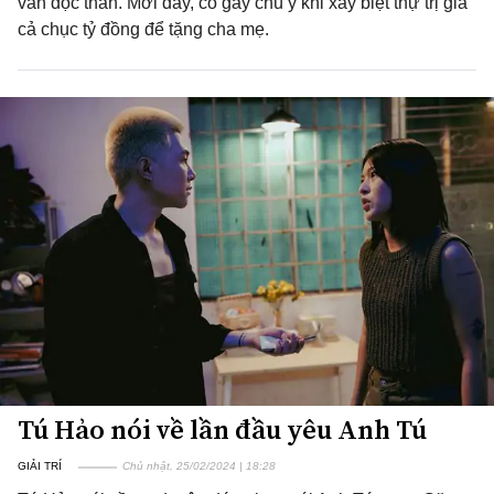
vẫn độc thân. Mới đây, cô gây chú ý khi xây biệt thự trị giá
cả chục tỷ đồng để tặng cha mẹ.
Tú Hảo nói về lần đầu yêu Anh Tú
GIẢI TRÍ
Chủ nhật, 25/02/2024 | 18:28