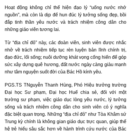
Hoạt động không chỉ thể hiện đạo lý “uống nước nhớ
nguồn”, mà còn là dịp để hun đúc lý tưởng sống đẹp, bồi
đắp tinh thần yêu nước và trách nhiệm công dân cho
những giáo viên tương lai.
Từ “địa chỉ đỏ” này, các đoàn viên, sinh viên được nhắc
nhở về trách nhiệm tiếp tục rèn luyện bản lĩnh chính trị,
đạo đức, lối sống; nuôi dưỡng khát vọng cống hiến để góp
sức xây dựng quê hương, đất nước ngày càng giàu mạnh
như tâm nguyện suốt đời của Bác Hồ kính yêu.
PGS.TS TNguyễn Thanh Hùng, Phó Hiệu trưởng trường
Đại học Sư phạm, Đại học Huế chia sẻ, đối với một
trường sư phạm, việc giáo dục lòng yêu nước, lý tưởng
sống và trách nhiệm công dân cho sinh viên có ý nghĩa
đặc biệt quan trọng. Những “địa chỉ đỏ” như Tòa Khâm sứ
Trung kỳ chính là không gian giáo dục trực quan, giúp thế
hệ trẻ hiểu sâu sắc hơn về hành trình cứu nước của Bác