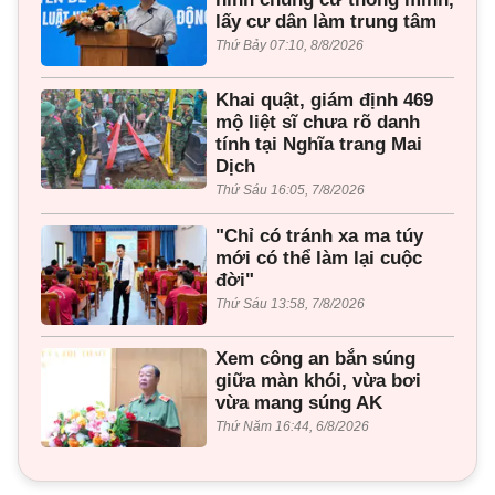
lấy cư dân làm trung tâm
Thứ Bảy 07:10, 8/8/2026
Khai quật, giám định 469
mộ liệt sĩ chưa rõ danh
tính tại Nghĩa trang Mai
Dịch
Thứ Sáu 16:05, 7/8/2026
"Chỉ có tránh xa ma túy
mới có thể làm lại cuộc
đời"
Thứ Sáu 13:58, 7/8/2026
Xem công an bắn súng
giữa màn khói, vừa bơi
vừa mang súng AK
Thứ Năm 16:44, 6/8/2026