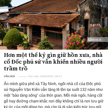
Hơn một thế kỷ gìn giữ hồn xưa, nhà
cổ Đốc phủ sứ vẫn khiến nhiều người
trầm trồ
VĂN HOÁ
Chủ nhật, 28/06/2026 | 08:10
Ẩn mình giữa phố xá Tây Ninh, ngôi nhà cổ của Đốc phủ
sứ Nguyễn Văn Kiên vẫn lặng lẽ tồn tại suốt 132 năm như
một "bảo tàng sống" của thời gian. Mỗi mái ngói, hàng cột
gỗ hay đường chạm khắc nơi đây không chỉ là nơi lưu giữ
ký ức của một dòng họ, mà còn là di sản kiến trúc lưu giữ