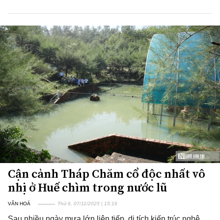
Cận cảnh Tháp Chăm cổ độc nhất vô
nhị ở Huế chìm trong nước lũ
VĂN HOÁ
Thứ 6, 07/11/2025 | 15:16
Sau nhiều ngày mưa lớn liên tiếp, di tích kiến trúc nghệ