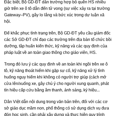
Đặc biệt, Bộ GD-ĐT dẫn trường hợp bỏ quên HS nhiều
giờ trên xe ô tô dẫn đến tử vong (sự việc xảy ra tại trường
Gateway–PV), gây lo lắng và bức xúc trong dự luận xã
hội.
Để khắc phục tình trạng trên, Bộ GD-ĐT yêu cầu giám đốc
các Sở GD-ĐT chỉ đạo các trường trên địa bàn tổ chức bồi
dưỡng, tập huấn kiến thức, kỹ năng và các quy định của
pháp luật về an toàn giao thông cho giáo viên, HS.
Trong đó lưu ý các quy định về an toàn khi ngồi trên xe ô
tô, kỹ năng thoát hiểm khi gặp sự cố, kỹ năng xử lý tình
huống nguy hiểm khi không có người trợ giúp (cách mở
cửa lên/xuống xe, gây chú ý cho người xung quanh, phát
tín hiệu cấp cứu bằng âm thanh, ánh sáng, ký hiệu...
Dân Việt dẫn nội dung trong văn bản trên, đối với các cơ
sở giáo dục mầm non, phổ thông có sử dụng dịch vụ đưa
đón học sinh, cần phải xây dựng và thực hiện quy trình