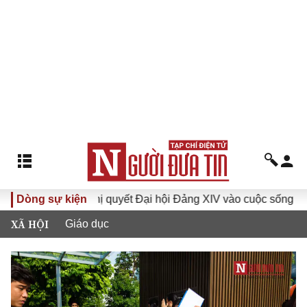
Dòng sự kiện
Đưa Nghị quyết Đại hội Đảng XIV vào cuộc sống
Hướn
XÃ HỘI
Giáo dục