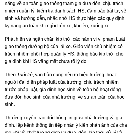
năng về an toàn giao thông tham gia đưa đón; chịu trách
nhiệm quản lý, kiểm tra danh sách HS, đảm bảo trật tự, vệ
sinh và hướng dẫn, nhắc nhở HS thực hiện các quy định,
kỹ năng an toàn khi ngồi trên xe, khi lên, xuống xe.
Phát hiện và ngăn chặn kịp thời các hành vi vi phạm Luật
giao thông đường bộ của lái xe. Giáo viên chủ nhiệm có
trách nhiệm phối hợp quản lý HS, thông báo kịp thời cho
gia đình khi HS vắng mặt chưa rõ lý do.
Theo
Tuổi trẻ
, văn bản cũng nêu rõ hiệu trưởng, hoặc
người đại diện pháp luật của trường, chịu trách nhiệm
trước pháp luật, gia đình học sinh về toàn bộ hoạt động
đưa đón học sinh của nhà trường, về sự an toàn của học
sinh.
Thường xuyên trao đổi thông tin giữa nhà trường và gia
đình, lập kênh thông tin tiếp nhận ý kiến phản ảnh của cha
mẹ HS về chất lượng dịch vụ đưa, đón, kịp thời xử lý và