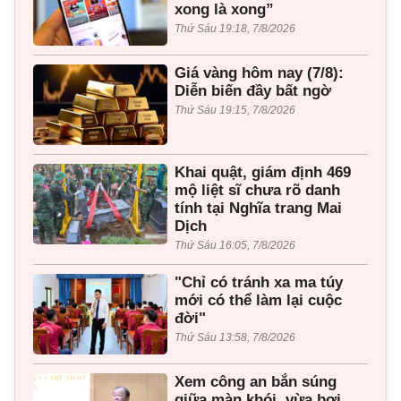
xong là xong”
Thứ Sáu 19:18, 7/8/2026
Giá vàng hôm nay (7/8):
Diễn biến đầy bất ngờ
Thứ Sáu 19:15, 7/8/2026
Khai quật, giám định 469
mộ liệt sĩ chưa rõ danh
tính tại Nghĩa trang Mai
Dịch
Thứ Sáu 16:05, 7/8/2026
"Chỉ có tránh xa ma túy
mới có thể làm lại cuộc
đời"
Thứ Sáu 13:58, 7/8/2026
Xem công an bắn súng
giữa màn khói, vừa bơi