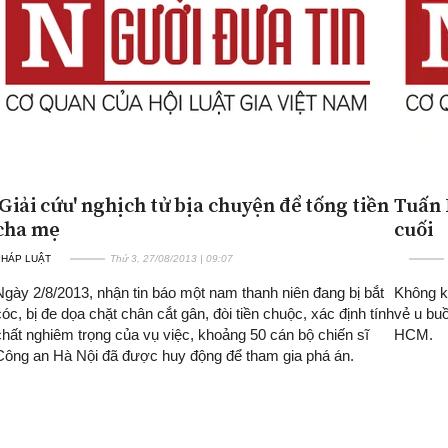
'Giải cứu' nghịch tử bịa chuyện để tống tiền
Tuấn 
cha mẹ
cuối
PHÁP LUẬT
Thứ 3, 27/08/2013 | 09:07
Ngày 2/8/2013, nhận tin báo một nam thanh niên đang bị bắt
Không k
cóc, bị đe dọa chặt chân cắt gân, đòi tiền chuộc, xác định tính
vẻ u buồ
chất nghiêm trọng của vụ việc, khoảng 50 cán bộ chiến sĩ
HCM.
Công an Hà Nội đã được huy động để tham gia phá án.