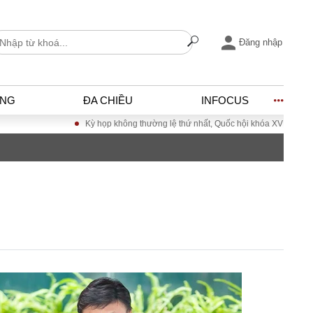
Đăng nhập
ỐNG
ĐA CHIỀU
INFOCUS
Kỳ họp không thường lệ thứ nhất, Quốc hội khóa XVI
Đưa Nghị quyế
I
ĐỜI SỐNG
h
Gia đình
c
Sức khỏe
Cần biết
ờng
Cộng đồng mạng
ng – Đô thị