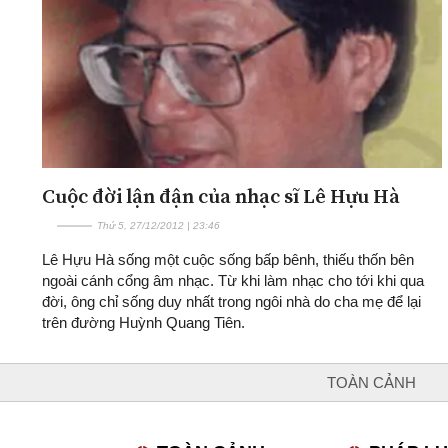
Cuộc đời lận đận của nhạc sĩ Lê Hựu Hà
Thứ 5, 27/12/2012 | 23:46
Lê Hựu Hà sống một cuộc sống bấp bênh, thiếu thốn bên
ngoài cánh cổng âm nhạc. Từ khi làm nhạc cho tới khi qua
đời, ông chỉ sống duy nhất trong ngôi nhà do cha mẹ để lại
trên đường Huỳnh Quang Tiên.
TOÀN CẢNH