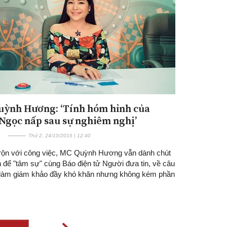
ỳnh Hương: ‘Tính hóm hỉnh của
Ngọc nấp sau sự nghiêm nghị’
Thứ 2, 24/10/2016 | 12:40
rộn với công việc, MC Quỳnh Hương vẫn dành chút
n để "tâm sự" cùng Báo điện tử Người đưa tin, về câu
làm giám khảo đầy khó khăn nhưng không kém phần