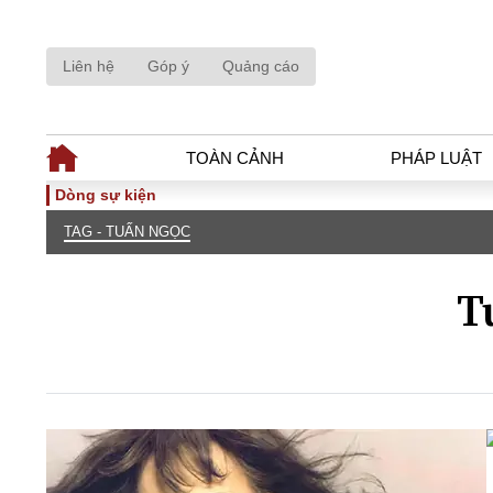
Liên hệ
Góp ý
Quảng cáo
TOÀN CẢNH
PHÁP LUẬT
Dòng sự kiện
TAG - TUẤN NGỌC
TOÀN CẢNH
PHÁP LUẬ
Tiêu điểm
Dòng chảy phá
T
Chính sách
Góc nhìn luật 
Sự kiện
Hồ sơ điều tr
Đối thoại
Tiếng nói côn
Thế giới
An ninh - Hìn