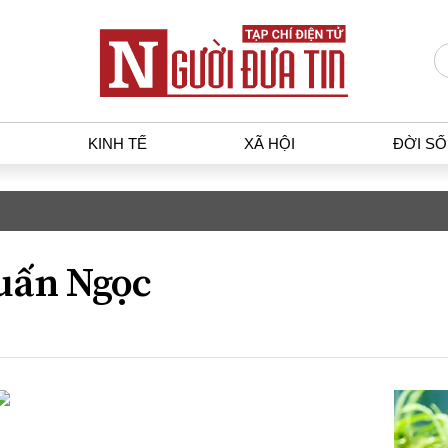
KINH TẾ
XÃ HỘI
ĐỜI S
T
KINH TẾ
XÃ HỘ
p luật
Bất động sản
Dân sin
uấn Ngọc
gia
Tài chính - Ngân hàng
Giáo dụ
a
Kinh tế vĩ mô
Văn hoá
g dân
Hồ sơ doanh nghiệp
Môi trư
h sự
Xu hướng thị trường
Giao thô
Tiêu dùng và dư luận
Công nghệ