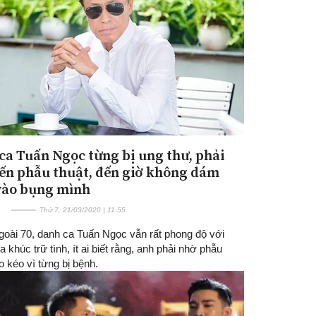
ca Tuấn Ngọc từng bị ung thư, phải
Đăng ký tin tức mới
ến phẫu thuật, đến giờ không dám
vào bụng mình
Thứ 7, 21/03/2020 | 11:55
ngoài 70, danh ca Tuấn Ngọc vẫn rất phong độ với
 khúc trữ tình, ít ai biết rằng, anh phải nhờ phẫu
o kéo vì từng bị bệnh.