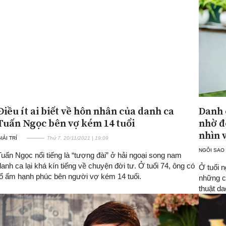
Điều ít ai biết về hôn nhân của danh ca
Danh 
Tuấn Ngọc bên vợ kém 14 tuổi
nhờ đ
nhìn 
IẢI TRÍ
Thứ 7, 20/11/2021 | 19:09
NGÔI SAO
Tuấn Ngọc nổi tiếng là “tượng đài” ở hải ngoại song nam
danh ca lại khá kín tiếng về chuyện đời tư. Ở tuổi 74, ông có
Ở tuổi 
tổ ấm hạnh phúc bên người vợ kém 14 tuổi.
những ca
thuật da