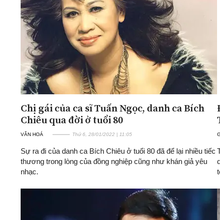
ĐA CHIỀU
INFOCUS
Quan điểm
Xi nhan Trái Phải
Bạn đọc viết
Chị gái của ca sĩ Tuấn Ngọc, danh ca Bích
Chiêu qua đời ở tuổi 80
VĂN HOÁ
Thứ 6, 28/01/2022 | 11:05
G
Sự ra đi của danh ca Bích Chiêu ở tuổi 80 đã để lại nhiều tiếc
thương trong lòng của đồng nghiệp cũng như khán giả yêu
nhạc.