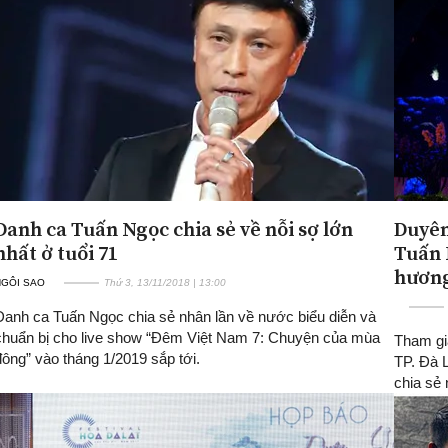
Danh ca Tuấn Ngọc chia sẻ về nỗi sợ lớn
Duyên
nhất ở tuổi 71
Tuấn 
hương
NGÔI SAO
Thứ 3, 13/11/2018 | 13:00
Danh ca Tuấn Ngọc chia sẻ nhân lần về nước biểu diễn và
chuẩn bị cho live show “Đêm Việt Nam 7: Chuyện của mùa
Tham gi
đông” vào tháng 1/2019 sắp tới.
TP. Đà 
chia sẻ 