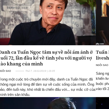
Danh ca Tuấn Ngọc tâm sự về nỗi ám ảnh ở
Tuấn 
tuổi 72, lần đầu kể về tình yêu với người vợ
lives
tào khang của mình
NGÔI SAO
NGÔI SAO
Thứ 7, 16/11/2019 | 16:05
Sáng ng
khiến l
Trong một cuộc trò chuyện mới đây, danh ca Tuấn Ngọc đã
buộc phả
không ngại mở lòng để tâm sự về cuộc sống của mình. Ông
vào tối 2
bảo, đến tuổi này, khó nhất là chiến đấu với... sự mắc cỡ của
mình trên sân khấu.