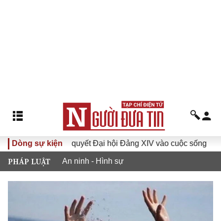
Đưa Nghị quyết Đại hội Đảng XIV vào cuộc sống
Dòng sự kiện
Hướng
PHÁP LUẬT
An ninh - Hình sự