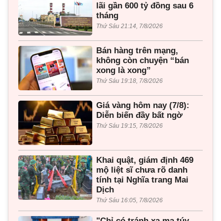
lãi gần 600 tỷ đồng sau 6
tháng
Thứ Sáu 21:14, 7/8/2026
Bán hàng trên mạng,
không còn chuyện “bán
xong là xong”
Thứ Sáu 19:18, 7/8/2026
Giá vàng hôm nay (7/8):
Diễn biến đầy bất ngờ
Thứ Sáu 19:15, 7/8/2026
Khai quật, giám định 469
mộ liệt sĩ chưa rõ danh
tính tại Nghĩa trang Mai
Dịch
Thứ Sáu 16:05, 7/8/2026
"Chỉ có tránh xa ma túy