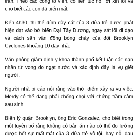
trần. Theo các công tố viên, cô liên tục nói lời xin lỗi và
cho biết các con đã biến mất.
Đến 4h30, thi thể dính đầy cát của 3 đứa trẻ được phát
hiện dạt vào bờ biển Đại Tây Dương, ngay sát lối đi dạo
và cách sân vận động bóng chày của đội Brooklyn
Cyclones khoảng 10 dãy nhà.
Văn phòng giám định y khoa thành phố kết luận các nạn
nhân tử vong do ngạt nước và xác định đây là vụ giết
người.
Người nhà bị cáo nói rằng vào thời điểm xảy ra vụ việc,
Merdy có thể đang phải chống chọi với chứng trầm cảm
sau sinh.
Biện lý quận Brooklyn, ông Eric Gonzalez, cho biết trong
một tuyên bố rằng không có bản án nào có thể đo lường
được hết sự mất mát của 3 đứa trẻ vô tội, hay nỗi đau