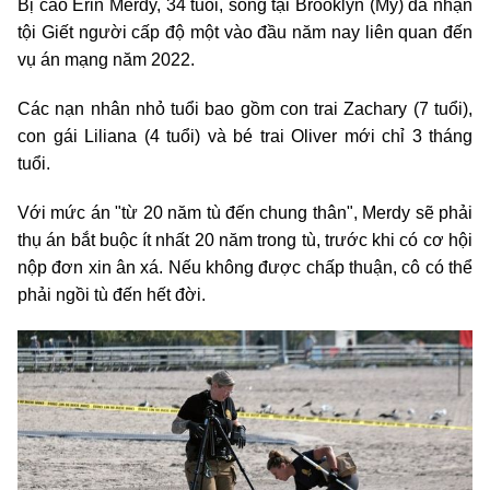
Bị cáo Erin Merdy, 34 tuổi, sống tại Brooklyn (Mỹ) đã nhận
tội Giết người cấp độ một vào đầu năm nay liên quan đến
vụ án mạng năm 2022.
Các nạn nhân nhỏ tuổi bao gồm con trai Zachary (7 tuổi),
con gái Liliana (4 tuổi) và bé trai Oliver mới chỉ 3 tháng
tuổi.
Với mức án "từ 20 năm tù đến chung thân", Merdy sẽ phải
thụ án bắt buộc ít nhất 20 năm trong tù, trước khi có cơ hội
nộp đơn xin ân xá. Nếu không được chấp thuận, cô có thể
phải ngồi tù đến hết đời.