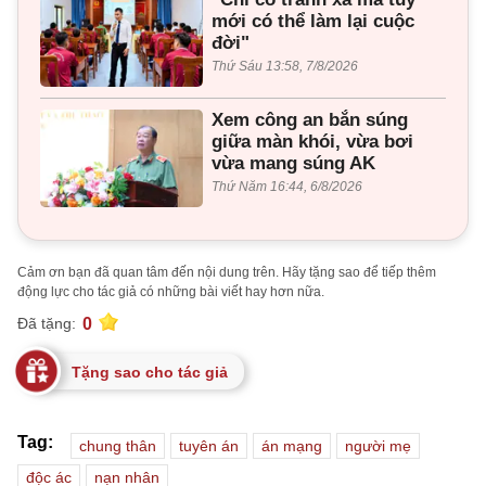
mới có thể làm lại cuộc
đời"
Thứ Sáu 13:58, 7/8/2026
Xem công an bắn súng
giữa màn khói, vừa bơi
vừa mang súng AK
Thứ Năm 16:44, 6/8/2026
Cảm ơn bạn đã quan tâm đến nội dung trên. Hãy tặng sao để tiếp thêm
động lực cho tác giả có những bài viết hay hơn nữa.
0
Đã tặng:
Tặng sao cho tác giả
Tag:
chung thân
tuyên án
án mạng
người mẹ
độc ác
nạn nhân