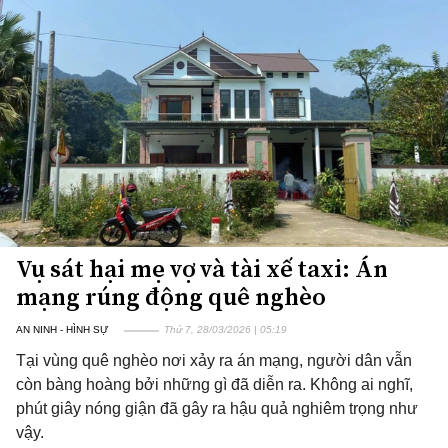
Vụ sát hại mẹ vợ và tài xế taxi: Án
mạng rúng động quê nghèo
AN NINH - HÌNH SỰ
Thứ 7, 28/03/2026 | 05:19
Tại vùng quê nghèo nơi xảy ra án mạng, người dân vẫn
còn bàng hoàng bởi những gì đã diễn ra. Không ai nghĩ,
phút giây nóng giận đã gây ra hậu quả nghiêm trọng như
vậy.