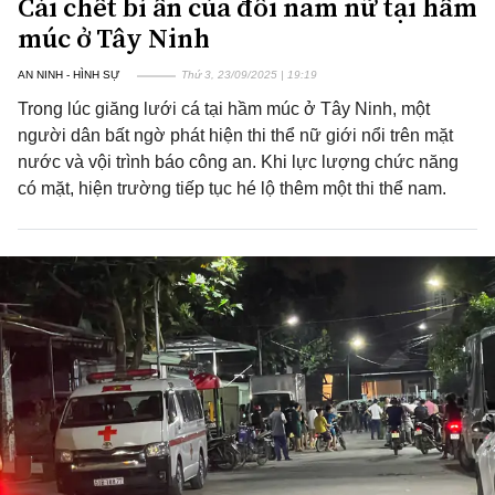
Cái chết bí ẩn của đôi nam nữ tại hầm
múc ở Tây Ninh
AN NINH - HÌNH SỰ
Thứ 3, 23/09/2025 | 19:19
Trong lúc giăng lưới cá tại hầm múc ở Tây Ninh, một
người dân bất ngờ phát hiện thi thể nữ giới nổi trên mặt
nước và vội trình báo công an. Khi lực lượng chức năng
có mặt, hiện trường tiếp tục hé lộ thêm một thi thể nam.