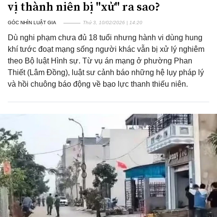
vị thành niên bị "xử" ra sao?
GÓC NHÌN LUẬT GIA
Thứ 3, 10/02/2026 | 14:20
Dù nghi phạm chưa đủ 18 tuổi nhưng hành vi dùng hung
khí tước đoạt mạng sống người khác vẫn bị xử lý nghiêm
theo Bộ luật Hình sự. Từ vụ án mạng ở phường Phan
Thiết (Lâm Đồng), luật sư cảnh báo những hệ lụy pháp lý
và hồi chuông báo động về bạo lực thanh thiếu niên.