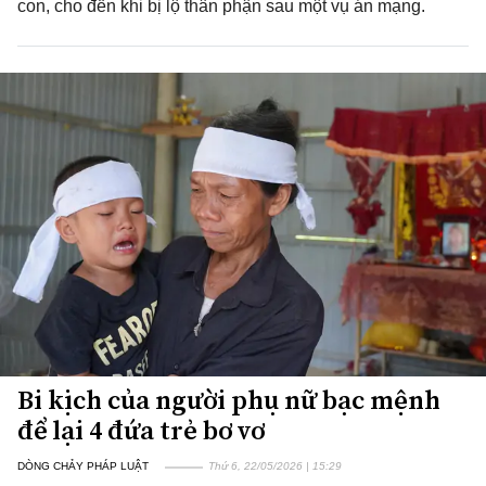
con, cho đến khi bị lộ thân phận sau một vụ án mạng.
Bi kịch của người phụ nữ bạc mệnh
để lại 4 đứa trẻ bơ vơ
DÒNG CHẢY PHÁP LUẬT
Thứ 6, 22/05/2026 | 15:29