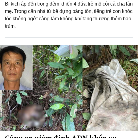
Bi kịch ập đến trong đêm khiến 4 đứa trẻ mồ côi cả cha lẫn
mẹ. Trong căn nhà tứ bề dựng bằng tôn, tiếng trẻ con khóc
lóc không ngớt càng làm không khí tang thương thêm bao
trùm.
Công an giám định ADN khẩn vụ