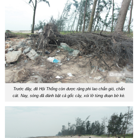
Trước đây, đê Hội Thống còn được rặng phi lao chắn gió, chắn
cát. Nay, sóng đã đánh bật cả gốc cây, xói lở từng đoạn bờ kè.