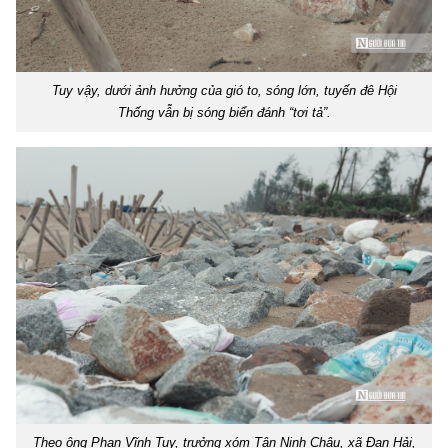
Tuy vậy, dưới ảnh hưởng của gió to, sóng lớn, tuyến đê Hội
Thống vẫn bị sóng biển đánh “tơi tả”.
Theo ông Phan Vĩnh Tuy, trưởng xóm Tân Ninh Châu, xã Đan Hải,