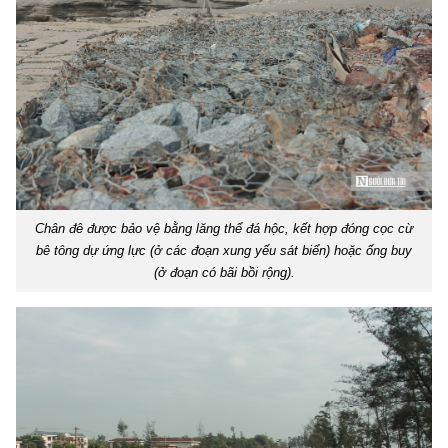
Chân đê được bảo vệ bằng lăng thể đá hộc, kết hợp đóng cọc cừ
bê tông dự ứng lực (ở các đoạn xung yếu sát biển) hoặc ống buy
(ở đoạn có bãi bồi rộng).