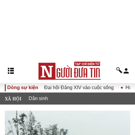
ết Đại hội Đảng XIV vào cuộc sống
Dòng sự kiện
Hướng tới Đại hội đại
XÃ HỘI
Dân sinh