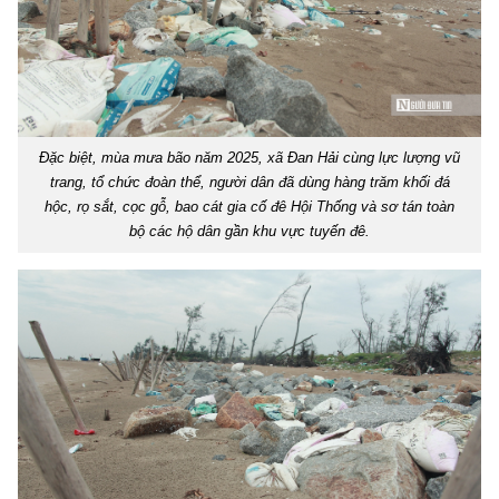
Đặc biệt, mùa mưa bão năm 2025, xã Đan Hải cùng lực lượng vũ
trang, tổ chức đoàn thể, người dân đã dùng hàng trăm khối đá
hộc, rọ sắt, cọc gỗ, bao cát gia cố đê Hội Thống và sơ tán toàn
bộ các hộ dân gần khu vực tuyến đê.