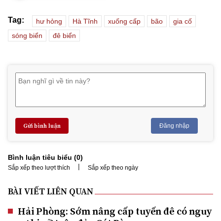
Tag:
hư hỏng
Hà Tĩnh
xuống cấp
bão
gia cố
sóng biển
đê biển
Gửi bình luận
Đăng nhập
Bình luận tiêu biểu (
0
)
|
Sắp xếp theo lượt thích
Sắp xếp theo ngày
BÀI VIẾT LIÊN QUAN
Hải Phòng: Sớm nâng cấp tuyến đê có nguy