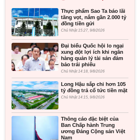
Thực phẩm Sao Ta báo lãi
tăng vọt, nắm gần 2.000 tỷ
đồng tiền gửi
Chủ Nhật 15:27, 9/8/2026
Đại biểu Quốc hội lo ngại
xung đột lợi ích khi ngân
hàng quản lý tài sản đảm
bảo trái phiếu
Chủ Nhật 14:18, 9/8/2026
Long Hậu sắp chi hơn 105
tỷ đồng trả cổ tức tiền mặt
Chủ Nhật 14:15, 9/8/2026
Thông cáo đặc biệt của
Ban Chấp hành Trung
ương Đảng Cộng sản Việt
Nam