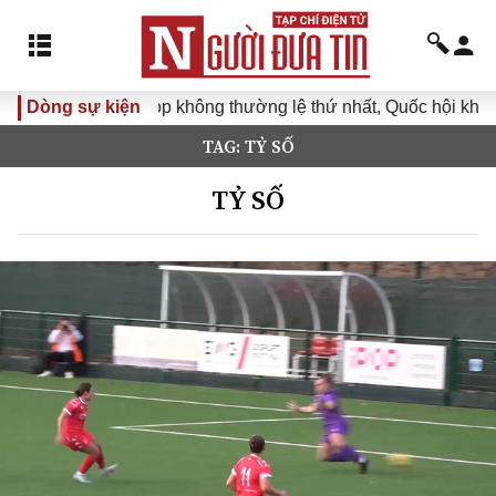
Dòng sự kiện
Kỳ họp không thường lệ thứ nhất, Quốc hội khóa XVI
TAG: TỶ SỐ
TỶ SỐ