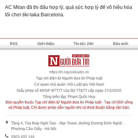
AC Milan đã thi đấu hợp lý, quá sức hợp lý để vô hiệu hóa
lối chơi tiki-taka Barcelona.
RSS
Giới thiệu
Tin tức 24h
Báo mới
https://m.nguoiduatin.vn
Tạp chí điện tử Người đưa tin Pháp luật
Cơ quan chủ quản: Hội Luật gia Việt Nam
Giấy phép số 80/GP-BTTTT của Bộ TT&TT cấp ngày 27/2/2020
Tổng biên tập: Phạm Quốc Huy
Bản quyền thuộc Tạp chí điện tử Người đưa tin Pháp luật - Tạp chí Đời sống
và Pháp luật. Chỉ được phép dẫn nguồn khi có thoả thuận bằng văn bản.
Tầng 4, Tòa tháp Ngôi Sao - Star Tower, đường Dương Đình Nghệ -
Phường Cầu Giấy - Hà Nội
0903 405 146