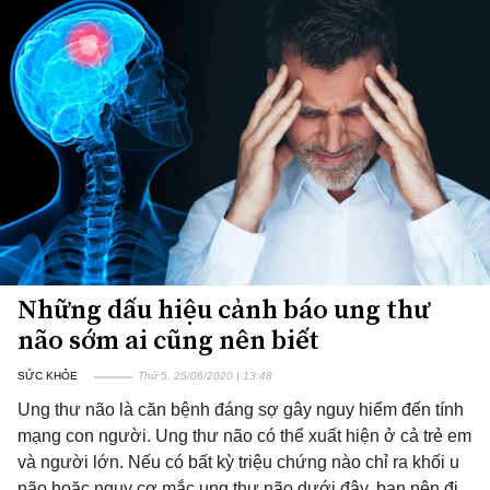
Những dấu hiệu cảnh báo ung thư
não sớm ai cũng nên biết
SỨC KHỎE
Thứ 5, 25/06/2020 | 13:48
Ung thư não là căn bệnh đáng sợ gây nguy hiểm đến tính
mạng con người. Ung thư não có thể xuất hiện ở cả trẻ em
và người lớn. Nếu có bất kỳ triệu chứng nào chỉ ra khối u
não hoặc nguy cơ mắc ung thư não dưới đây, bạn nên đi