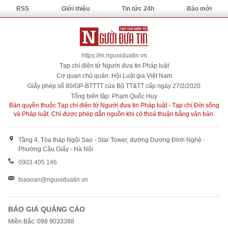
RSS
Giới thiệu
Tin tức 24h
Báo mới
https://m.nguoiduatin.vn
Tạp chí điện tử Người đưa tin Pháp luật
Cơ quan chủ quản: Hội Luật gia Việt Nam
Giấy phép số 80/GP-BTTTT của Bộ TT&TT cấp ngày 27/2/2020
Tổng biên tập: Phạm Quốc Huy
Bản quyền thuộc Tạp chí điện tử Người đưa tin Pháp luật - Tạp chí Đời sống
và Pháp luật. Chỉ được phép dẫn nguồn khi có thoả thuận bằng văn bản.
Tầng 4, Tòa tháp Ngôi Sao - Star Tower, đường Dương Đình Nghệ -
Phường Cầu Giấy - Hà Nội
0903 405 146
toasoan@nguoiduatin.vn
BÁO GIÁ QUẢNG CÁO
Miền Bắc: 098 9033388