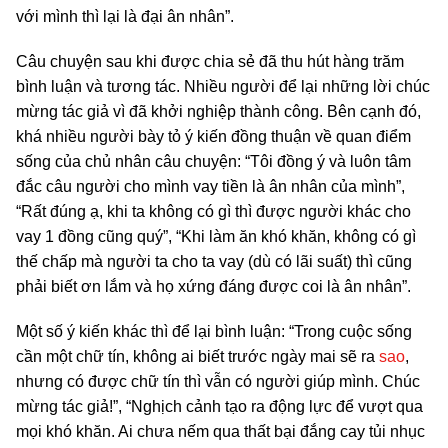
với mình thì lại là đại ân nhân”.
Câu chuyện sau khi được chia sẻ đã thu hút hàng trăm
bình luận và tương tác. Nhiều người để lại những lời chúc
mừng tác giả vì đã khởi nghiệp thành công. Bên cạnh đó,
khá nhiều người bày tỏ ý kiến đồng thuận về quan điểm
sống của chủ nhân câu chuyện: “Tôi đồng ý và luôn tâm
đắc câu người cho mình vay tiền là ân nhân của mình”,
“Rất đúng ạ, khi ta không có gì thì được người khác cho
vay 1 đồng cũng quý”, “Khi làm ăn khó khăn, không có gì
thế chấp mà người ta cho ta vay (dù có lãi suất) thì cũng
phải biết ơn lắm và họ xứng đáng được coi là ân nhân”.
Một số ý kiến khác thì để lại bình luận: “Trong cuộc sống
cần một chữ tín, không ai biết trước ngày mai sẽ ra
sao
,
nhưng có được chữ tín thì vẫn có người giúp mình. Chúc
mừng tác giả!”, “Nghịch cảnh tạo ra động lực để vượt qua
mọi khó khăn. Ai chưa nếm qua thất bại đắng cay tủi nhục