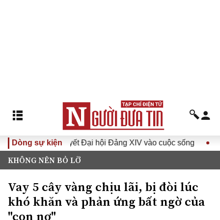
Đưa Nghị quyết Đại hội Đảng XIV vào cuộc sống
Dòng sự kiện
Hướng tớ
KHÔNG NÊN BỎ LỠ
Vay 5 cây vàng chịu lãi, bị đòi lúc
khó khăn và phản ứng bất ngờ của
"con nợ"