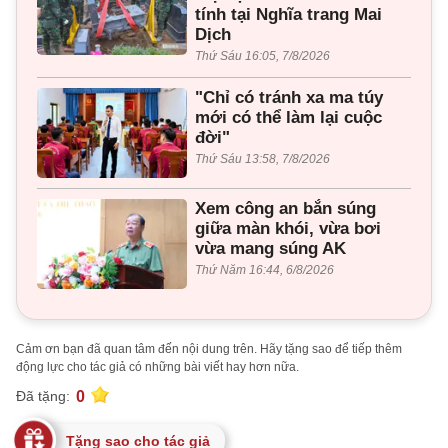
tính tại Nghĩa trang Mai
Dịch
Thứ Sáu 16:05, 7/8/2026
"Chỉ có tránh xa ma túy
mới có thể làm lại cuộc
đời"
Thứ Sáu 13:58, 7/8/2026
Xem công an bắn súng
giữa màn khói, vừa bơi
vừa mang súng AK
Thứ Năm 16:44, 6/8/2026
Cảm ơn bạn đã quan tâm đến nội dung trên. Hãy tặng sao để tiếp thêm
động lực cho tác giả có những bài viết hay hơn nữa.
0
Đã tặng:
Tặng sao cho tác giả