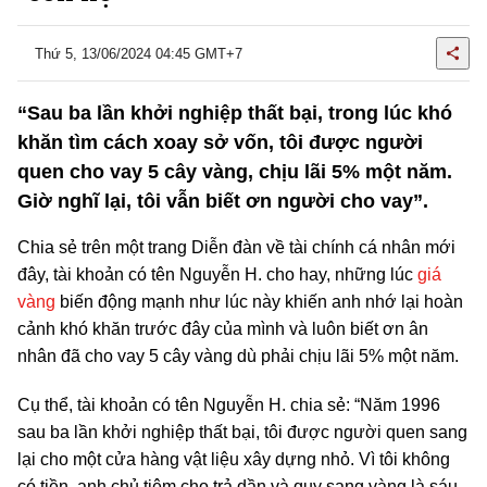
Thứ 5, 13/06/2024 04:45 GMT+7
“Sau ba lần khởi nghiệp thất bại, trong lúc khó
khăn tìm cách xoay sở vốn, tôi được người
quen cho vay 5 cây vàng, chịu lãi 5% một năm.
Giờ nghĩ lại, tôi vẫn biết ơn người cho vay”.
Chia sẻ trên một trang Diễn đàn về tài chính cá nhân mới
đây, tài khoản có tên Nguyễn H. cho hay, những lúc
giá
vàng
biến động mạnh như lúc này khiến anh nhớ lại hoàn
cảnh khó khăn trước đây của mình và luôn biết ơn ân
nhân đã cho vay 5 cây vàng dù phải chịu lãi 5% một năm.
Cụ thể, tài khoản có tên Nguyễn H. chia sẻ: “Năm 1996
sau ba lần khởi nghiệp thất bại, tôi được người quen sang
lại cho một cửa hàng vật liệu xây dựng nhỏ. Vì tôi không
có tiền, anh chủ tiệm cho trả dần và quy sang vàng là sáu