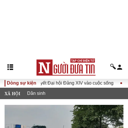
ưa Nghị quyết Đại hội Đảng XIV vào cuộc sống
Dòng sự kiện
Hướng tới 
XÃ HỘI
Dân sinh