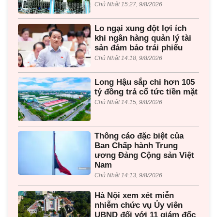
Chủ Nhật 15:27, 9/8/2026
Lo ngại xung đột lợi ích
khi ngân hàng quản lý tài
sản đảm bảo trái phiếu
Chủ Nhật 14:18, 9/8/2026
Long Hậu sắp chi hơn 105
tỷ đồng trả cổ tức tiền mặt
Chủ Nhật 14:15, 9/8/2026
Thông cáo đặc biệt của
Ban Chấp hành Trung
ương Đảng Cộng sản Việt
Nam
Chủ Nhật 14:13, 9/8/2026
Hà Nội xem xét miễn
nhiễm chức vụ Ủy viên
UBND đối với 11 giám đốc