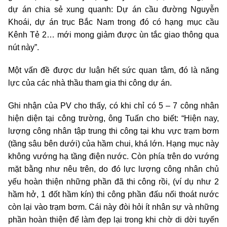
dự án chia sẻ xung quanh: Dự án cầu đường Nguyễn
Khoái, dự án trục Bắc Nam trong đó có hạng mục cầu
Kênh Tẻ 2… mới mong giảm được ùn tắc giao thông qua
nút này”.
Một vấn đề được dư luận hết sức quan tâm, đó là năng
lực của các nhà thầu tham gia thi công dự án.
Ghi nhận của PV cho thấy, có khi chỉ có 5 – 7 công nhân
hiện diện tại công trường, ông Tuấn cho biết: “Hiện nay,
lượng công nhân tập trung thi công tại khu vực trạm bơm
(tầng sâu bên dưới) của hầm chui, khá lớn. Hạng mục này
không vướng hạ tầng điện nước. Còn phía trên do vướng
mặt bằng như nêu trên, do đó lực lượng công nhân chủ
yếu hoàn thiện những phần đã thi công rồi, (ví dụ như 2
hầm hở, 1 đốt hầm kín) thi công phần đấu nối thoát nước
còn lại vào trạm bơm. Cái này đòi hỏi ít nhân sự và những
phần hoàn thiện để làm đẹp lại trong khi chờ di dời tuyến