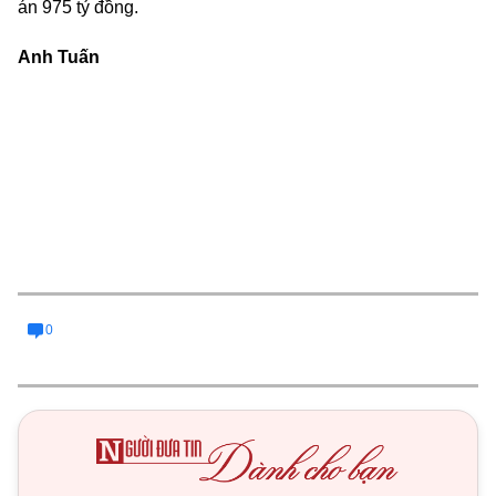
án 975 tỷ đồng.
Anh Tuấn
0