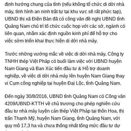
định hướng chung của tỉnh (nếu không tổ chức di dời nhà
máy, tình hình an ninh trật tự tại khu vực sẽ rất phức tạp),
UBND thị xã Điện Bàn đã có công văn đề nghị UBND tỉnh
Quảng Nam chủ trì tổ chức cuộc họp với các sở, ngành có
liên quan, nhằm xác định nguồn kinh phí để hỗ trợ cho
việc sớm triển khai thực hiện di dời nhà máy.
Trước những vướng mắc về việc di dời nhà máy, Công ty
TNHH thép Việt Pháp có buổi làm việc với UBND huyện
Nam Giang và Ban Xúc tiến đầu tư & Hỗ trợ doanh
nghiệp, về việc di dời nhà máy lên huyện Nam Giang thay
vi Cụm công nghiệp tại huyện Đại Lộc, tỉnh Quảng Nam.
Đến ngày 30/8/2016, UBND tỉnh Quảng Nam có Công văn
4209/UBND-KTTH về chủ trương cho phép nghiên cứu
đầu tư nhà máy luyện cán thép Việt Pháp tại thôn Hoa, thị
trấn Thạnh Mỹ, huyện Nam Giang, tỉnh Quảng Nam, với
quy mô 17,3 ha và chưa thống nhất tổng mức đầu tư dự