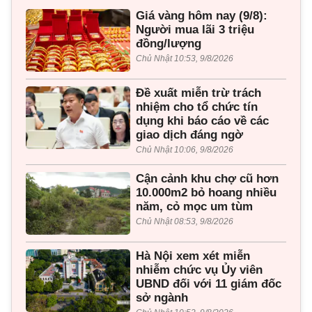
Giá vàng hôm nay (9/8):
Người mua lãi 3 triệu
đồng/lượng
Chủ Nhật 10:53, 9/8/2026
Đề xuất miễn trừ trách
nhiệm cho tổ chức tín
dụng khi báo cáo về các
giao dịch đáng ngờ
Chủ Nhật 10:06, 9/8/2026
Cận cảnh khu chợ cũ hơn
10.000m2 bỏ hoang nhiều
năm, cỏ mọc um tùm
Chủ Nhật 08:53, 9/8/2026
Hà Nội xem xét miễn
nhiễm chức vụ Ủy viên
UBND đối với 11 giám đốc
sở ngành