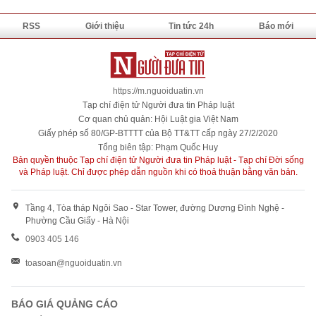
RSS
Giới thiệu
Tin tức 24h
Báo mới
https://m.nguoiduatin.vn
Tạp chí điện tử Người đưa tin Pháp luật
Cơ quan chủ quản: Hội Luật gia Việt Nam
Giấy phép số 80/GP-BTTTT của Bộ TT&TT cấp ngày 27/2/2020
Tổng biên tập: Phạm Quốc Huy
Bản quyền thuộc Tạp chí điện tử Người đưa tin Pháp luật - Tạp chí Đời sống
và Pháp luật. Chỉ được phép dẫn nguồn khi có thoả thuận bằng văn bản.
Tầng 4, Tòa tháp Ngôi Sao - Star Tower, đường Dương Đình Nghệ -
Phường Cầu Giấy - Hà Nội
0903 405 146
toasoan@nguoiduatin.vn
BÁO GIÁ QUẢNG CÁO