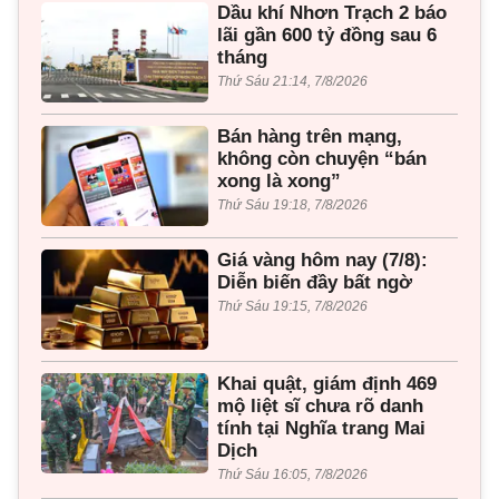
Dầu khí Nhơn Trạch 2 báo
lãi gần 600 tỷ đồng sau 6
tháng
Thứ Sáu 21:14, 7/8/2026
Bán hàng trên mạng,
không còn chuyện “bán
xong là xong”
Thứ Sáu 19:18, 7/8/2026
Giá vàng hôm nay (7/8):
Diễn biến đầy bất ngờ
Thứ Sáu 19:15, 7/8/2026
Khai quật, giám định 469
mộ liệt sĩ chưa rõ danh
tính tại Nghĩa trang Mai
Dịch
Thứ Sáu 16:05, 7/8/2026