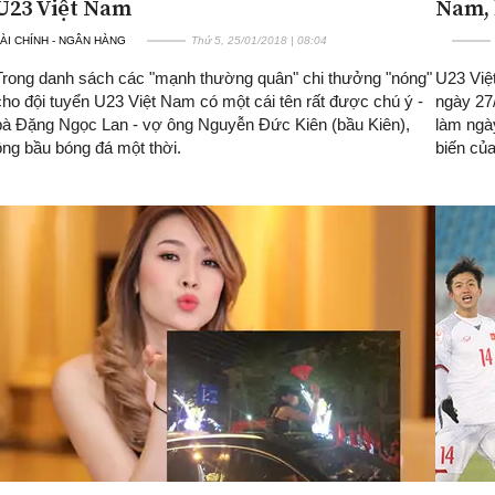
U23 Việt Nam
Nam, 
ÀI CHÍNH - NGÂN HÀNG
Thứ 5, 25/01/2018 | 08:04
Trong danh sách các "mạnh thường quân" chi thưởng "nóng"
U23 Việ
cho đội tuyển U23 Việt Nam có một cái tên rất được chú ý -
ngày 27/
bà Đặng Ngọc Lan - vợ ông Nguyễn Đức Kiên (bầu Kiên),
làm ngà
ông bầu bóng đá một thời.
biến của