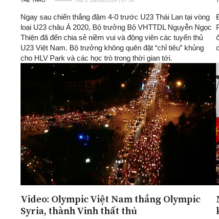
THỂ THAO
Thứ 5, 28/03/2019 | 07:50
Ngay sau chiến thắng đậm 4-0 trước U23 Thái Lan tại vòng
loại U23 châu Á 2020, Bộ trưởng Bộ VHTTDL Nguyễn Ngọc
Thiện đã đến chia sẻ niềm vui và động viên các tuyển thủ
U23 Việt Nam. Bộ trưởng không quên đặt “chỉ tiêu” khủng
cho HLV Park và các học trò trong thời gian tới.
Video: Olympic Việt Nam thắng Olympic
Syria, thành Vinh thất thủ