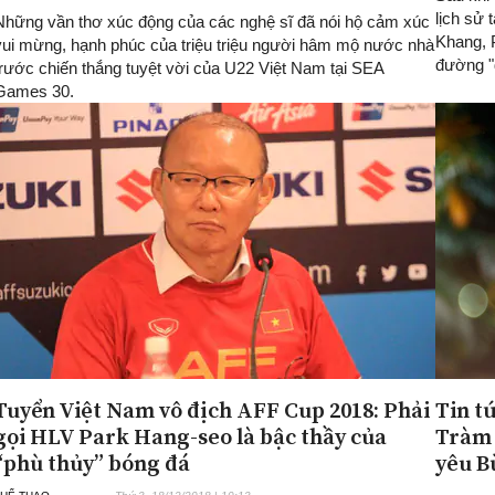
lịch sử
Những vần thơ xúc động của các nghệ sĩ đã nói hộ cảm xúc
Khang, 
vui mừng, hạnh phúc của triệu triệu người hâm mộ nước nhà
đường "
trước chiến thắng tuyệt vời của U22 Việt Nam tại SEA
Games 30.
Tuyển Việt Nam vô địch AFF Cup 2018: Phải
Tin t
gọi HLV Park Hang-seo là bậc thầy của
Tràm 
“phù thủy” bóng đá
yêu B