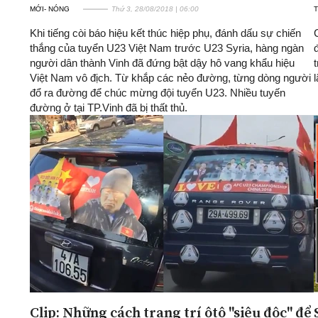
MỚI- NÓNG
Thứ 3, 28/08/2018 | 06:00
T
Khi tiếng còi báo hiệu kết thúc hiệp phụ, đánh dấu sự chiến
thắng của tuyển U23 Việt Nam trước U23 Syria, hàng ngàn
người dân thành Vinh đã đứng bật dậy hô vang khẩu hiệu
Việt Nam vô địch. Từ khắp các nẻo đường, từng dòng người
đổ ra đường để chúc mừng đội tuyển U23. Nhiều tuyến
đường ở tại TP.Vinh đã bị thất thủ.
Clip: Những cách trang trí ôtô "siêu độc" để