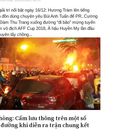
Chủ nhật, 16/12/2018 | 08:55
giải trí nổi bật ngày 16/12: Hương Tràm lên tiếng
in đồn dùng chuyện yêu Bùi Anh Tuấn để PR, Cường
 Đàm Thu Trang xuống đường “đi bão” mừng tuyển
m vô địch AFF Cup 2018, Á hậu Huyền My lần đầu
chuyện lấy chồng...
hòng: Cấm lưu thông trên một số
 đường khi diễn ra trận chung kết