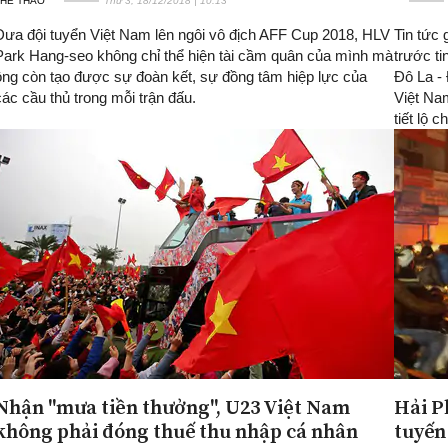
THỂ THAO
Thứ 3, 18/12/2018 | 10:13
Đưa đội tuyển Việt Nam lên ngôi vô địch AFF Cup 2018, HLV
Tin tức 
Park Hang-seo không chỉ thể hiện tài cầm quân của mình mà
trước t
ông còn tạo được sự đoàn kết, sự đồng tâm hiệp lực của
Đô La -
các cầu thủ trong mỗi trận đấu.
Việt Na
tiết lộ 
Nhận "mưa tiền thưởng", U23 Việt Nam
Hải P
không phải đóng thuế thu nhập cá nhân
tuyến