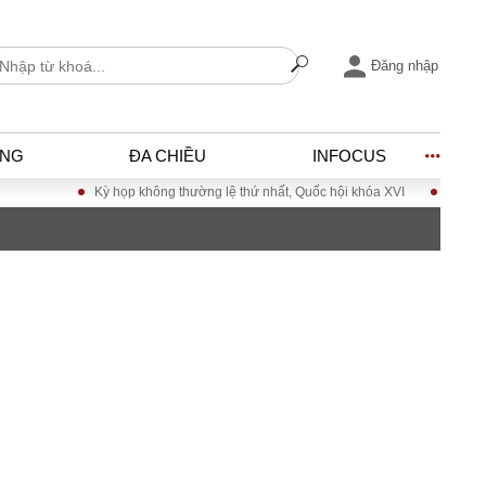
Đăng nhập
ỐNG
ĐA CHIỀU
INFOCUS
họp không thường lệ thứ nhất, Quốc hội khóa XVI
Đưa Nghị quyết Đại hội Đ
I
ĐỜI SỐNG
h
Gia đình
c
Sức khỏe
Cần biết
ờng
Cộng đồng mạng
ng – Đô thị