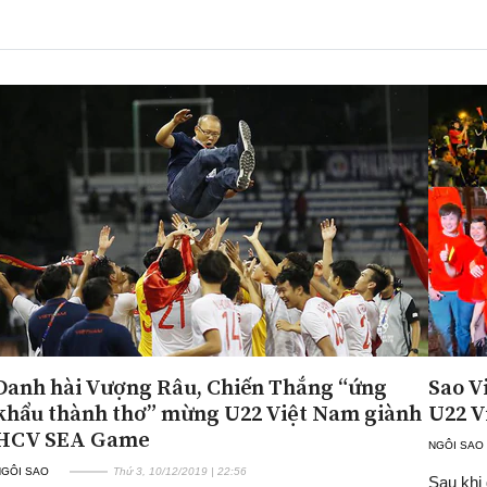
Danh hài Vượng Râu, Chiến Thắng “ứng
Sao V
khẩu thành thơ” mừng U22 Việt Nam giành
U22 V
HCV SEA Game
NGÔI SAO
NGÔI SAO
Thứ 3, 10/12/2019 | 22:56
Sau khi