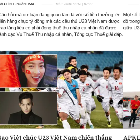
ÀI CHÍNH - NGÂN HÀNG
Thứ 3, 30/01/2018 | 07:22
Câu hỏi mà dư luận đang quan tâm là với số tiền thưởng lên
Một số 
đến hàng chục tỷ đồng mà các cầu thủ U23 Việt Nam được
đỗ trong
trao tặng liệu có phải đóng thuế thu nhập cá nhân đã được
giữa U2
lãnh đạo Vụ Thuế Thu nhập cá nhân, Tổng cục Thuế giải đáp.
Sao Việt chúc U23 Việt Nam chiến thắng
APKIN