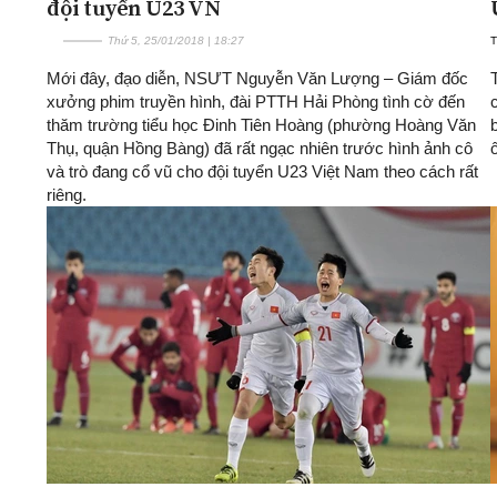
đội tuyển U23 VN
Thứ 5, 25/01/2018 | 18:27
T
Mới đây, đạo diễn, NSƯT Nguyễn Văn Lượng – Giám đốc
xưởng phim truyền hình, đài PTTH Hải Phòng tình cờ đến
thăm trường tiểu học Đinh Tiên Hoàng (phường Hoàng Văn
Thụ, quận Hồng Bàng) đã rất ngạc nhiên trước hình ảnh cô
và trò đang cổ vũ cho đội tuyển U23 Việt Nam theo cách rất
riêng.