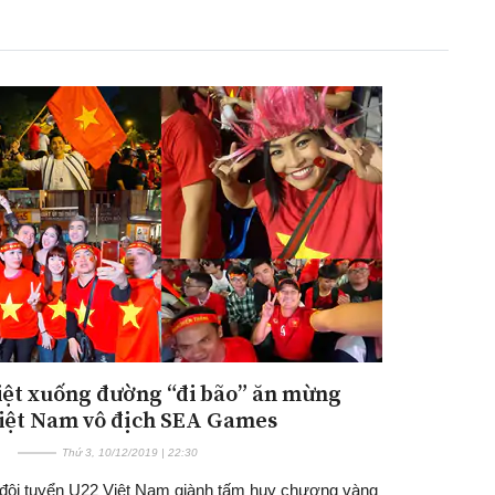
Đăng ký tin tức mới
iệt xuống đường “đi bão” ăn mừng
iệt Nam vô địch SEA Games
Thứ 3, 10/12/2019 | 22:30
 đội tuyển U22 Việt Nam giành tấm huy chương vàng