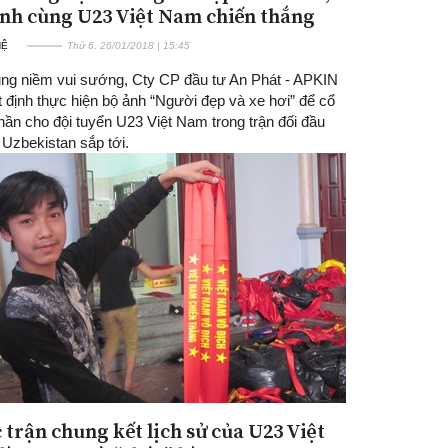
ánh cùng U23 Việt Nam chiến thắng
HỆ
Thứ 6, 26/01/2018 | 15:45
ng niềm vui sướng, Cty CP đầu tư An Phát - APKIN
 định thực hiện bộ ảnh “Người đẹp và xe hơi” để cổ
thần cho đội tuyển U23 Việt Nam trong trận đối đầu
 Uzbekistan sắp tới.
 trận chung kết lịch sử của U23 Việt