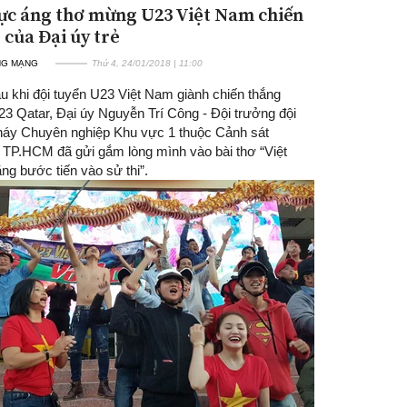
ực áng thơ mừng U23 Việt Nam chiến
 của Đại úy trẻ
NG MẠNG
Thứ 4, 24/01/2018 | 11:00
u khi đội tuyển U23 Việt Nam giành chiến thắng
23 Qatar, Đại úy Nguyễn Trí Công - Đội trưởng đội
áy Chuyên nghiệp Khu vực 1 thuộc Cảnh sát
P.HCM đã gửi gắm lòng mình vào bài thơ “Việt
ng bước tiến vào sử thi”.