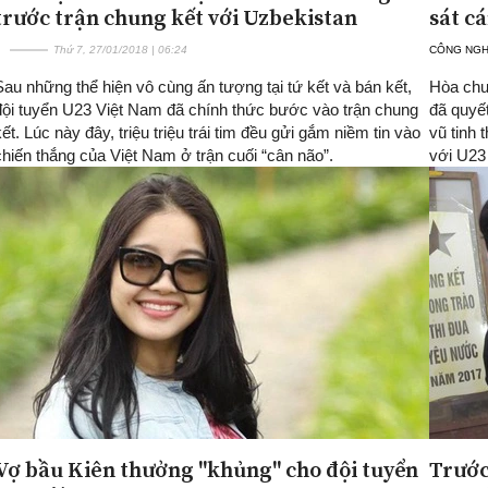
trước trận chung kết với Uzbekistan
sát c
Thứ 7, 27/01/2018 | 06:24
CÔNG NG
Sau những thể hiện vô cùng ấn tượng tại tứ kết và bán kết,
Hòa chu
đội tuyển U23 Việt Nam đã chính thức bước vào trận chung
đã quyết
kết. Lúc này đây, triệu triệu trái tim đều gửi gắm niềm tin vào
vũ tinh 
chiến thắng của Việt Nam ở trận cuối “cân não”.
với U23
Vợ bầu Kiên thưởng "khủng" cho đội tuyển
Trước