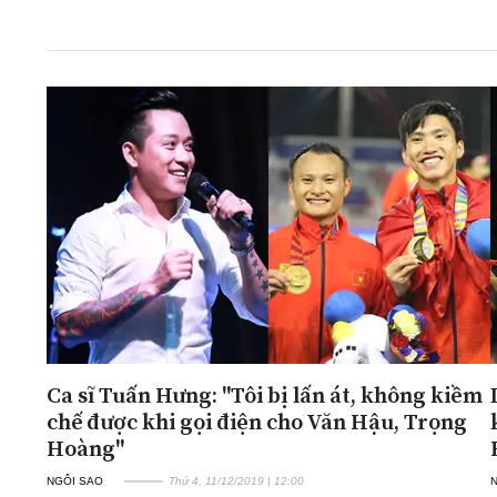
ĐA CHIỀU
INFOCUS
Quan điểm
Xi nhan Trái Phải
Bạn đọc viết
Ca sĩ Tuấn Hưng: "Tôi bị lấn át, không kiềm
chế được khi gọi điện cho Văn Hậu, Trọng
Hoàng"
NGÔI SAO
Thứ 4, 11/12/2019 | 12:00