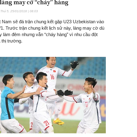
làng may cờ “cháy” hàng
Thứ 5, 25/01/2018 | 08:03
t Nam sẽ đá trận chung kết gặp U23 Uzbekistan vào
1. Trước trận chung kết lịch sử này, làng may cờ dù
y làm đêm nhưng vẫn “cháy hàng” vì nhu cầu đột
 thị trường.