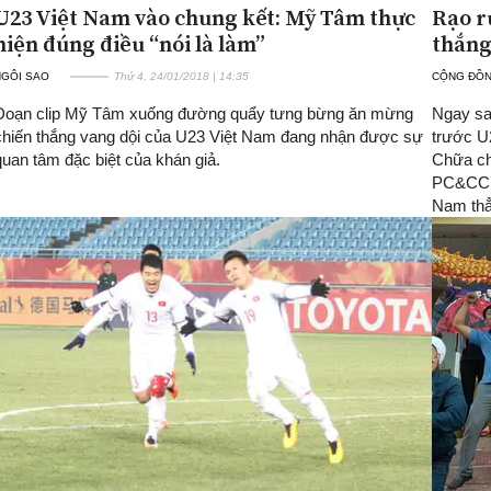
U23 Việt Nam vào chung kết: Mỹ Tâm thực
Rạo r
hiện đúng điều “nói là làm”
thắng
NGÔI SAO
Thứ 4, 24/01/2018 | 14:35
CỘNG ĐỒ
Đoạn clip Mỹ Tâm xuống đường quẩy tưng bừng ăn mừng
Ngay sa
chiến thắng vang dội của U23 Việt Nam đang nhận được sự
trước U
quan tâm đặc biệt của khán giả.
Chữa ch
PC&CC T
Nam thẳ