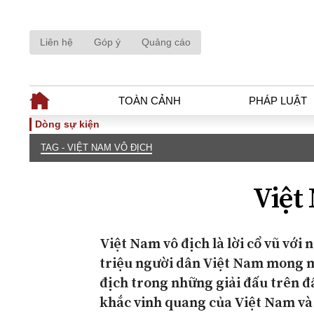
Liên hệ
Góp ý
Quảng cáo
TOÀN CẢNH
PHÁP LUẬT
Dòng sự kiện
TAG - VIỆT NAM VÔ ĐỊCH
TOÀN CẢNH
PHÁP LUẬ
Tiêu điểm
Dòng chảy phá
Việt
Chính sách
Góc nhìn luật 
Sự kiện
Hồ sơ điều tr
Đối thoại
Tiếng nói côn
Việt Nam vô địch là lời cổ vũ với
Thế giới
An ninh - Hìn
triệu người dân Việt Nam mong m
địch trong những giải đấu trên 
khắc vinh quang của Việt Nam và