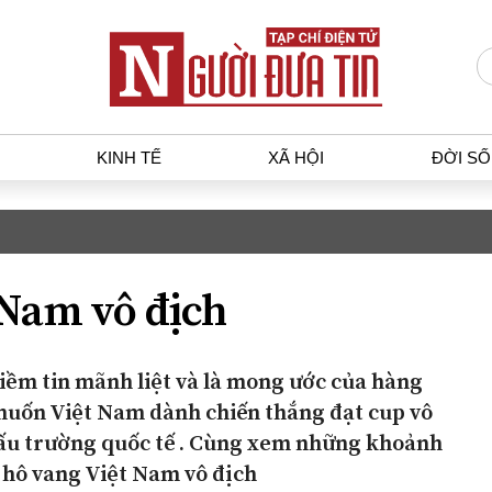
KINH TẾ
XÃ HỘI
ĐỜI S
Kỳ 
T
KINH TẾ
XÃ HỘ
p luật
Bất động sản
Dân sin
 Nam vô địch
gia
Tài chính - Ngân hàng
Giáo dụ
a
Kinh tế vĩ mô
Văn hoá
g dân
Hồ sơ doanh nghiệp
Môi trư
 niềm tin mãnh liệt và là mong ước của hàng
h sự
Xu hướng thị trường
Giao thô
uốn Việt Nam dành chiến thắng đạt cup vô
Tiêu dùng và dư luận
đấu trường quốc tế . Cùng xem những khoảnh
Công nghệ
 hô vang Việt Nam vô địch