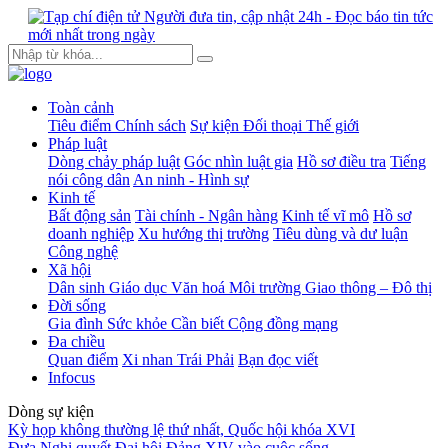
Toàn cảnh
Tiêu điểm
Chính sách
Sự kiện
Đối thoại
Thế giới
Pháp luật
Dòng chảy pháp luật
Góc nhìn luật gia
Hồ sơ điều tra
Tiếng
nói công dân
An ninh - Hình sự
Kinh tế
Bất động sản
Tài chính - Ngân hàng
Kinh tế vĩ mô
Hồ sơ
doanh nghiệp
Xu hướng thị trường
Tiêu dùng và dư luận
Công nghệ
Xã hội
Dân sinh
Giáo dục
Văn hoá
Môi trường
Giao thông – Đô thị
Đời sống
Gia đình
Sức khỏe
Cần biết
Cộng đồng mạng
Đa chiều
Quan điểm
Xi nhan Trái Phải
Bạn đọc viết
Infocus
Dòng sự kiện
Kỳ họp không thường lệ thứ nhất, Quốc hội khóa XVI
Đưa Nghị quyết Đại hội Đảng XIV vào cuộc sống