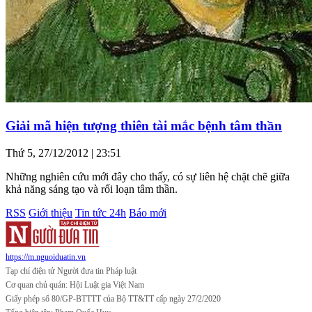
Giải mã hiện tượng thiên tài mắc bệnh tâm thần
Thứ 5, 27/12/2012 | 23:51
Những nghiên cứu mới đây cho thấy, có sự liên hệ chặt chẽ giữa
khả năng sáng tạo và rối loạn tâm thần.
RSS
Giới thiệu
Tin tức 24h
Báo mới
https://m.nguoiduatin.vn
Tạp chí điện tử Người đưa tin Pháp luật
Cơ quan chủ quản: Hội Luật gia Việt Nam
Giấy phép số 80/GP-BTTTT của Bộ TT&TT cấp ngày 27/2/2020