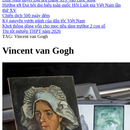
Hướng tới Đại hội đại biểu toàn quốc Hội Luật gia Việt Nam lần
thứ XV
Chiến dịch 500 ngày đêm
Kỷ nguyên vươn mình của dân tộc Việt Nam
Khơi thông dòng vốn cho mục tiêu tăng trưởng 2 con số
Thi tốt nghiệp THPT năm 2026
TAG: Vincent van Gogh
Vincent van Gogh