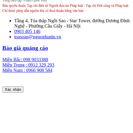
Tổng biên tập: Phạm Quốc Huy
Bản quyền thuộc Tạp chí điện tử Người đưa tin Pháp luật - Tạp chí Đời sống và Pháp luật.
Chỉ được phép dẫn nguồn khi có thoả thuận bằng văn bản.
Tầng 4, Tòa tháp Ngôi Sao - Star Tower, đường Dương Đình
Nghệ - Phường Cầu Giấy - Hà Nội
0903 405 146
toasoan@nguoiduatin.vn
Báo giá quảng cáo
Miền Bắc: 098 9033388
Miền Trung : 0912 329 293
Miền Nam : 0966 908 584