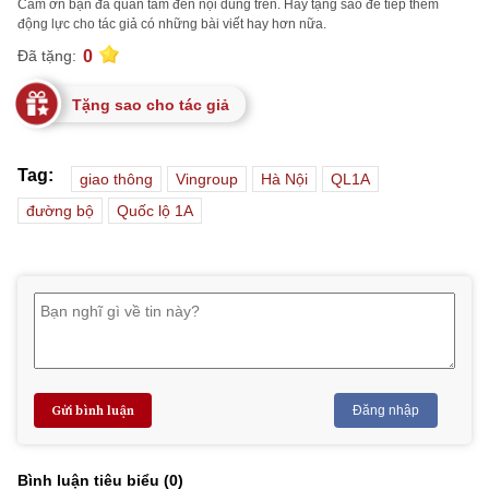
Cảm ơn bạn đã quan tâm đến nội dung trên. Hãy tặng sao để tiếp thêm
động lực cho tác giả có những bài viết hay hơn nữa.
0
Đã tặng:
Tặng sao cho tác giả
Tag:
giao thông
Vingroup
Hà Nội
QL1A
đường bộ
Quốc lộ 1A
Gửi bình luận
Đăng nhập
Bình luận tiêu biểu (
0
)