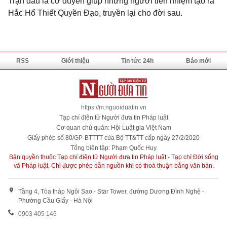
Trận đấu là cơ duyên giúp những người tiền nhiệm tạo ra
Hắc Hổ Thiết Quyền Đạo, truyền lại cho đời sau.
RSS
Giới thiệu
Tin tức 24h
Báo mới
https://m.nguoiduatin.vn
Tạp chí điện tử Người đưa tin Pháp luật
Cơ quan chủ quản: Hội Luật gia Việt Nam
Giấy phép số 80/GP-BTTTT của Bộ TT&TT cấp ngày 27/2/2020
Tổng biên tập: Phạm Quốc Huy
Bản quyền thuộc Tạp chí điện tử Người đưa tin Pháp luật - Tạp chí Đời sống
và Pháp luật. Chỉ được phép dẫn nguồn khi có thoả thuận bằng văn bản.
Tầng 4, Tòa tháp Ngôi Sao - Star Tower, đường Dương Đình Nghệ -
Phường Cầu Giấy - Hà Nội
0903 405 146