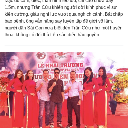
Mặc dù câm, điếc, thân hình teo tóp, chỉ cao chưa đầy
1.5m, nhưng Trần Cửu khiến người đời kính phục vì sự
kiên cường, giàu nghị lực vượt qua nghịch cảnh. Bất chấp
bạo bệnh, ông vẫn hăng say luyện tập để giới võ lâm,
người dân Sài Gòn xưa biết đến Trần Cửu như một huyền
thoại không có đối thủ trên sàn diễn hầu quyền.