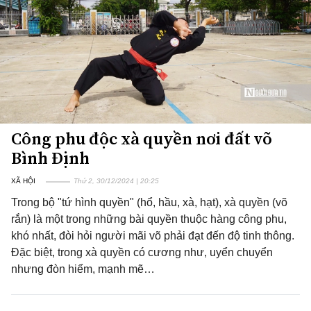
Công phu độc xà quyền nơi đất võ
Bình Định
XÃ HỘI
Thứ 2, 30/12/2024 | 20:25
Trong bộ "tứ hình quyền" (hổ, hầu, xà, hạt), xà quyền (võ
rắn) là một trong những bài quyền thuộc hàng công phu,
khó nhất, đòi hỏi người mãi võ phải đạt đến độ tinh thông.
Đặc biệt, trong xà quyền có cương như, uyển chuyển
nhưng đòn hiểm, mạnh mẽ…