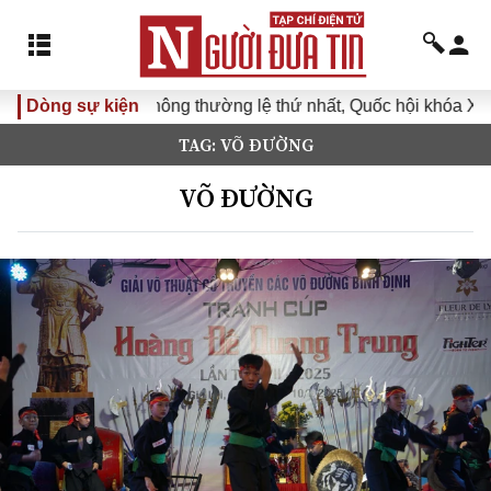
Kỳ họp không thường lệ thứ nhất, Quốc hội khóa XVI
Dòng sự kiện
Đưa
TAG: VÕ ĐƯỜNG
VÕ ĐƯỜNG