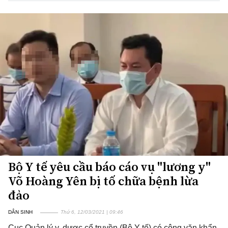
Bộ Y tế yêu cầu báo cáo vụ "lương y"
Võ Hoàng Yên bị tố chữa bệnh lừa
đảo
DÂN SINH
Thứ 6, 12/03/2021 | 09:46
Cục Quản lý y, dược cổ truyền (Bộ Y tế) có công văn khẩn