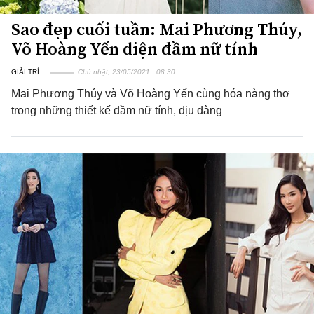
Sao đẹp cuối tuần: Mai Phương Thúy,
Võ Hoàng Yến diện đầm nữ tính
GIẢI TRÍ
Chủ nhật, 23/05/2021 | 08:30
Mai Phương Thúy và Võ Hoàng Yến cùng hóa nàng thơ
trong những thiết kế đầm nữ tính, dịu dàng