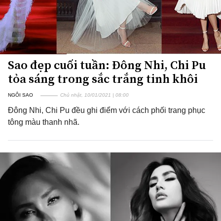
Sao đẹp cuối tuần: Đông Nhi, Chi Pu
tỏa sáng trong sắc trắng tinh khôi
NGÔI SAO
Chủ nhật, 10/01/2021 | 08:00
Đông Nhi, Chi Pu đều ghi điểm với cách phối trang phục
tông màu thanh nhã.