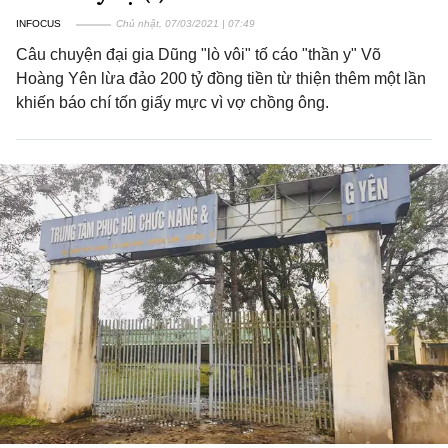
INFOCUS
Chủ nhật, 07/03/2021 | 07:49
Câu chuyện đại gia Dũng "lò vôi" tố cáo "thần y" Võ
Hoàng Yên lừa đảo 200 tỷ đồng tiền từ thiện thêm một lần
khiến báo chí tốn giấy mực vì vợ chồng ông.