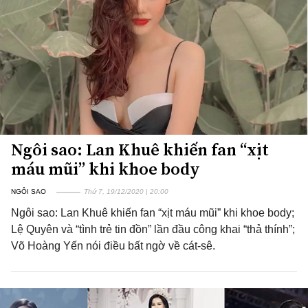
Ngôi sao: Lan Khuê khiến fan “xịt
máu mũi” khi khoe body
NGÔI SAO
Thứ 7, 19/12/2020 | 20:00
Ngôi sao: Lan Khuê khiến fan “xịt máu mũi” khi khoe body;
Lệ Quyên và “tình trẻ tin đồn” lần đầu công khai “thả thính”;
Võ Hoàng Yến nói điều bất ngờ về cát-sê.