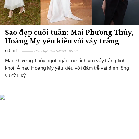
Sao đẹp cuối tuần: Mai Phương Thúy,
Hoàng My yêu kiều với váy trắng
GIẢI TRÍ
Chủ nhật, 02/05/2021 | 05:53
Mai Phương Thúy ngọt ngào, nữ tính với váy trắng tinh
khôi, Á hậu Hoàng My yêu kiều với đầm trễ vai đính lông
vũ cầu kỳ.