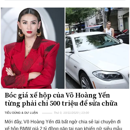
Bóc giá xế hộp của Võ Hoàng Yến
từng phải chi 500 triệu để sửa chữa
TIÊU DÙNG & DƯ LUẬN
Thứ 3, 10/11/2020 | 13:00
Mới đây, Võ Hoàng Yến đã bất ngờ chia sẻ lại chuyện đi
xế hộp BMW giá 2 tỷ đồng gặp tai nạn khiến nữ siêu mẫu