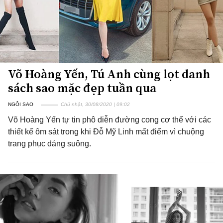
Võ Hoàng Yến, Tú Anh cùng lọt danh
sách sao mặc đẹp tuần qua
NGÔI SAO
Chủ nhật, 30/08/2020 | 09:02
Võ Hoàng Yến tự tin phô diễn đường cong cơ thể với các
thiết kế ôm sát trong khi Đỗ Mỹ Linh mất điểm vì chuộng
trang phục dáng suông.