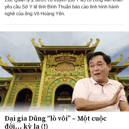
yêu cầu Sở Y tế tỉnh Bình Thuận báo cáo tình hình hành
nghề của ông Võ Hoàng Yên.
Đại gia Dũng “lò vôi” – Một cuộc
đời... kỳ lạ (!)