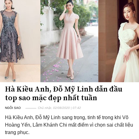
Hà Kiều Anh, Đỗ Mỹ Linh dẫn đầu
top sao mặc đẹp nhất tuần
NGÔI SAO
Chủ nhật, 02/08/2020 | 07:42
Hà Kiều Anh, Đỗ Mỹ Linh sang trọng, tinh tế trong khi Võ
Hoàng Yến, Lâm Khánh Chi mất điểm vì chọn sai chất liệu
trang phục.