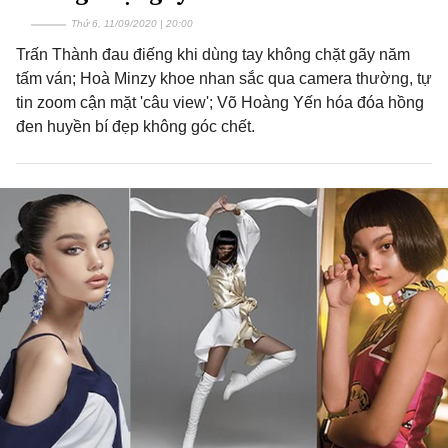
Thứ 6, 11/09/2020 | 20:00
Trấn Thành đau điếng khi dùng tay không chặt gãy năm
tấm ván; Hoà Minzy khoe nhan sắc qua camera thường, tự
tin zoom cận mặt 'câu view'; Võ Hoàng Yến hóa đóa hồng
đen huyền bí đẹp không góc chết.