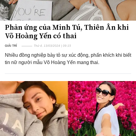
Phản ứng của Minh Tú, Thiên Ân khi
Võ Hoàng Yến có thai
GIẢI TRÍ
Thứ 4, 13/03/2024 | 09:15
Nhiều đồng nghiệp bày tỏ sự xúc động, phấn khích khi biết
tin nữ người mẫu Võ Hoàng Yến mang thai.