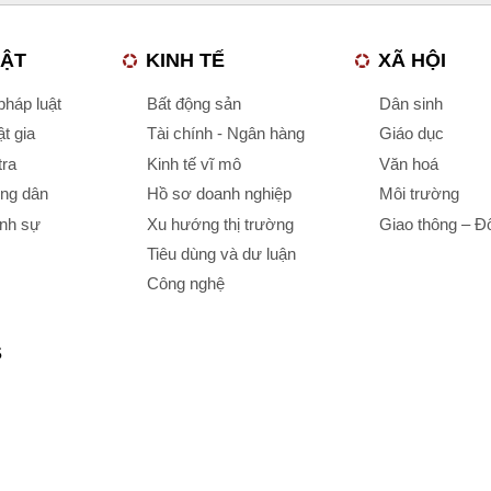
UẬT
KINH TẾ
XÃ HỘI
háp luật
Bất động sản
Dân sinh
t gia
Tài chính - Ngân hàng
Giáo dục
tra
Kinh tế vĩ mô
Văn hoá
ông dân
Hồ sơ doanh nghiệp
Môi trường
ình sự
Xu hướng thị trường
Giao thông – Đô
Tiêu dùng và dư luận
Công nghệ
S