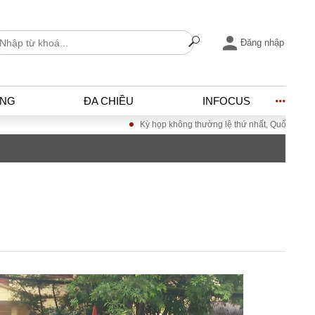
Đăng nhập
ỐNG
ĐA CHIỀU
INFOCUS
Kỳ họp không thường lệ thứ nhất, Quốc hội khóa XV
I
ĐỜI SỐNG
h
Gia đình
c
Sức khỏe
Cần biết
ờng
Cộng đồng mạng
ng – Đô thị