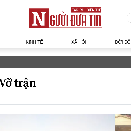
KINH TẾ
XÃ HỘI
ĐỜI S
T
KINH TẾ
XÃ HỘ
p luật
Bất động sản
Dân sin
Vỡ trận
gia
Tài chính - Ngân hàng
Giáo dụ
a
Kinh tế vĩ mô
Văn hoá
g dân
Hồ sơ doanh nghiệp
Môi trư
h sự
Xu hướng thị trường
Giao thô
Tiêu dùng và dư luận
Công nghệ