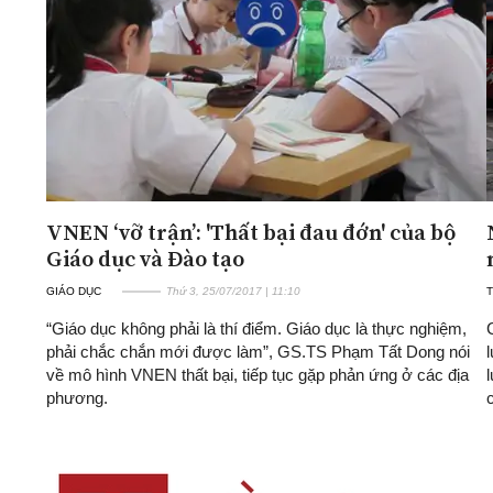
VNEN ‘vỡ trận’: 'Thất bại đau đớn' của bộ
Giáo dục và Đào tạo
GIÁO DỤC
Thứ 3, 25/07/2017 | 11:10
T
“Giáo dục không phải là thí điểm. Giáo dục là thực nghiệm,
phải chắc chắn mới được làm”, GS.TS Phạm Tất Dong nói
về mô hình VNEN thất bại, tiếp tục gặp phản ứng ở các địa
phương.