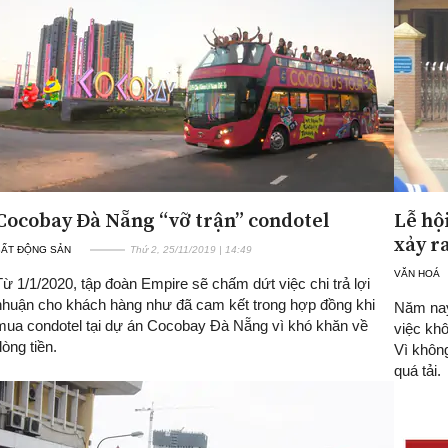
Cocobay Đà Nẵng “vỡ trận” condotel
Lễ hộ
xảy r
BẤT ĐỘNG SẢN
Thứ 2, 25/11/2019 | 14:49
VĂN HOÁ
Từ 1/1/2020, tập đoàn Empire sẽ chấm dứt việc chi trả lợi
nhuận cho khách hàng như đã cam kết trong hợp đồng khi
Năm nay 
mua condotel tại dự án Cocobay Đà Nẵng vì khó khăn về
việc khô
dòng tiền.
Vì khôn
quá tải.