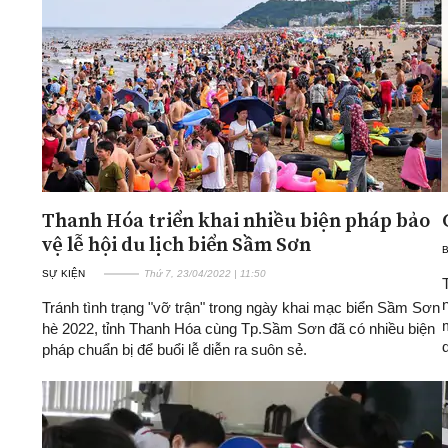
ĐA CHIỀU
INFOCUS
Quan điểm
Xi nhan Trái Phải
Bạn đọc viết
Thanh Hóa triển khai nhiều biện pháp bảo
vệ lễ hội du lịch biển Sầm Sơn
SỰ KIỆN
Thứ 7, 23/04/2022 | 11:50
Tránh tình trạng "vỡ trận" trong ngày khai mạc biển Sầm Sơn
hè 2022, tỉnh Thanh Hóa cùng Tp.Sầm Sơn đã có nhiều biện
pháp chuẩn bị để buổi lễ diễn ra suôn sẻ.