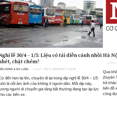
Nghỉ lễ 30/4 – 1/5: Liệu có tái diễn cảnh nhồi
Hà Nội
nhét, chặt chém?
IÊU DÙNG & DƯ LUẬN
Thứ 6, 28/04/2017 | 02:00
Qua khả
(huyện T
Cứ đến hẹn lại lên, chuyện đi lại trong dịp nghỉ lễ 30/4 – 1/5
trả khác
luôn là nỗi ảm ảnh của không ít người dân. Mỗi dịp này,
bến đỗ 
lượng người di chuyển gia tăng bất thường đang tạo áp lực
cũng đư
cho các bến xe.