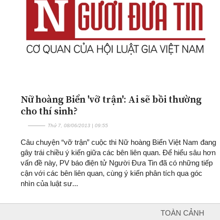
Nữ hoàng Biển 'vỡ trận': Ai sẽ bồi thường
cho thí sinh?
Thứ 7, 08/06/2013 | 09:55
Câu chuyện “vỡ trận” cuộc thi Nữ hoàng Biển Việt Nam đang
gây trái chiều ý kiến giữa các bên liên quan. Để hiểu sâu hơn
vấn đề này, PV báo điện tử Người Đưa Tin đã có những tiếp
cận với các bên liên quan, cùng ý kiến phân tích qua góc
nhìn của luật sư...
TOÀN CẢNH