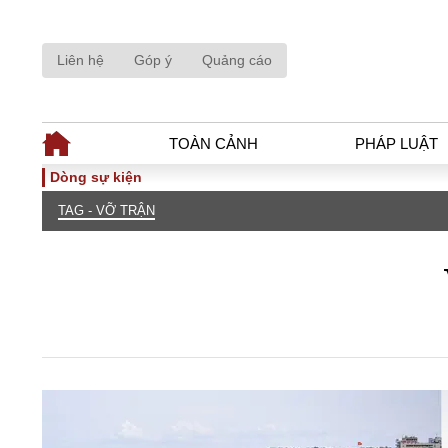
Liên hệ
Góp ý
Quảng cáo
TOÀN CẢNH
PHÁP LUẬT
Dòng sự kiện
TAG - VỠ TRẬN
TOÀN CẢNH
PHÁP LUẬ
Tiêu điểm
Dòng chảy phá
Chính sách
Góc nhìn luật 
Sự kiện
Hồ sơ điều tr
Đối thoại
Tiếng nói côn
Thế giới
An ninh - Hìn