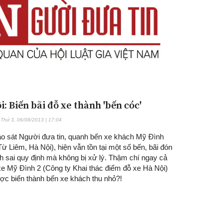
: Biến bãi đỗ xe thành 'bến cóc'
Thứ 3, 06/08/2013 | 17:04
o sát Người đưa tin, quanh bến xe khách Mỹ Đình
ừ Liêm, Hà Nội), hiện vẫn tồn tại một số bến, bãi đón
h sai quy định mà không bị xử lý. Thậm chí ngay cả
xe Mỹ Đình 2 (Công ty Khai thác điểm đỗ xe Hà Nội)
ợc biến thành bến xe khách thu nhỏ?!