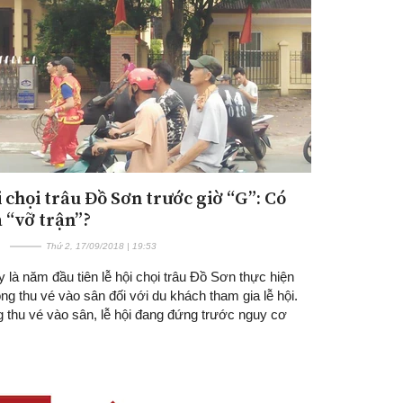
i chọi trâu Đồ Sơn trước giờ “G”: Có
Đăng ký tin tức mới
a “vỡ trận”?
Thứ 2, 17/09/2018 | 19:53
là năm đầu tiên lễ hội chọi trâu Đồ Sơn thực hiện
ng thu vé vào sân đối với du khách tham gia lễ hội.
g thu vé vào sân, lễ hội đang đứng trước nguy cơ