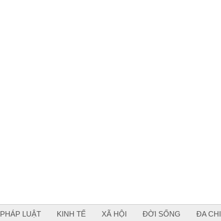
PHÁP LUẬT
KINH TẾ
XÃ HỘI
ĐỜI SỐNG
ĐA CH