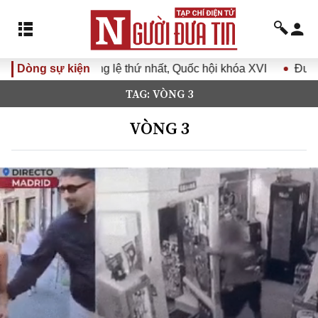
a XVI
Dòng sự kiện
Đưa Nghị quyết Đại hội Đảng XIV vào cuộc sống
TAG: VÒNG 3
VÒNG 3