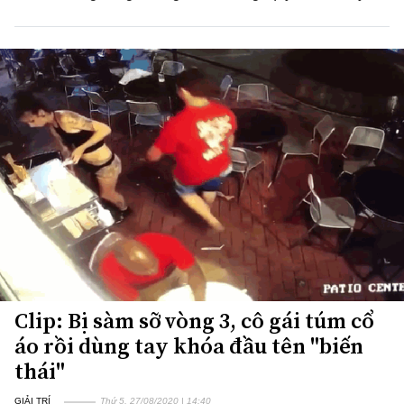
Clip: Bị sàm sỡ vòng 3, cô gái túm cổ
áo rồi dùng tay khóa đầu tên "biến
thái"
GIẢI TRÍ
Thứ 5, 27/08/2020 | 14:40