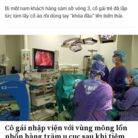
Bị một nam khách hàng sàm sỡ vòng 3, cô gái trẻ đã lập
tức túm lấy cổ áo rồi dùng tay "khóa đầu" tên biến thái.
Cô gái nhập viện với vùng mông lổn
nhổn hàng trăm u cục sau khi tiêm