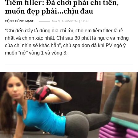
Tiêm filler: Đã chơi phải chi tiền,
muốn đẹp phải…chịu đau
CỘNG ĐỒNG MẠNG
Thứ 3, 15/05/2018 | 12:45
“Chị đến đây là đúng địa chỉ rồi, chỗ em tiêm filler là rẻ
nhất và chính xác nhất. Chỉ sau 30 phút là ngực và mông
của chị nhìn sẽ khác hẳn”, chủ spa đon đả khi PV ngỏ ý
muốn “nở” vòng 1 và vòng 3.