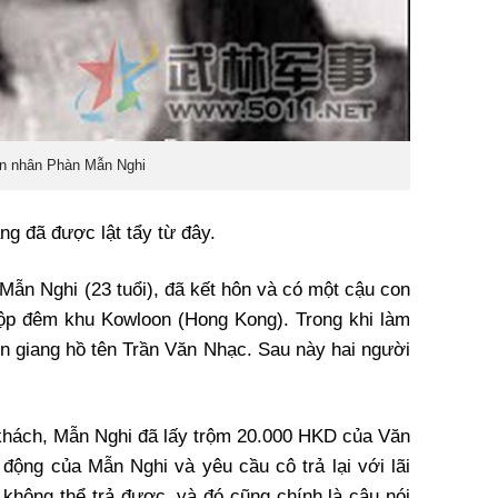
n nhân Phàn Mẫn Nghi
g đã được lật tẩy từ đây.
Mẫn Nghi (23 tuổi), đã kết hôn và có một cậu con
t hộp đêm khu Kowloon (Hong Kong). Trong khi làm
ên giang hồ tên Trần Văn Nhạc. Sau này hai người
 khách, Mẫn Nghi đã lấy trộm 20.000 HKD của Văn
động của Mẫn Nghi và yêu cầu cô trả lại với lãi
 không thể trả được, và đó cũng chính là câu nói