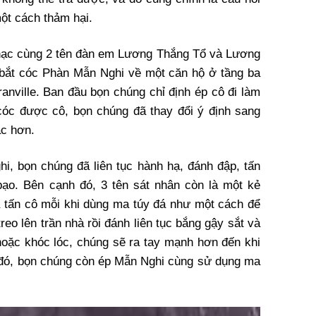
một cách thảm hại.
hạc cùng 2 tên đàn em Lương Thắng Tổ và Lương
 bắt cóc Phàn Mẫn Nghi về một căn hộ ở tầng ba
anville. Ban đầu bọn chúng chỉ định ép cô đi làm
 cóc được cô, bọn chúng đã thay đổi ý định sang
c hơn.
i, bọn chúng đã liên tục hành hạ, đánh đập, tấn
bạo. Bên cạnh đó, 3 tên sát nhân còn là một kẻ
ra tấn cô mỗi khi dùng ma túy đá như một cách để
reo lên trần nhà rồi đánh liên tục bắng gậy sắt và
oặc khóc lóc, chúng sẽ ra tay mạnh hơn đến khi
nh đó, bọn chúng còn ép Mẫn Nghi cùng sử dụng ma