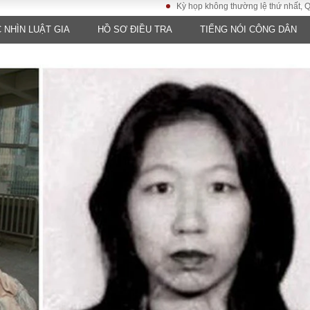
Kỳ họp không thường lệ thứ nhất, Quốc hội k
 NHÌN LUẬT GIA
HỒ SƠ ĐIỀU TRA
TIẾNG NÓI CÔNG DÂN
LUẬT
KINH TẾ
XÃ HỘI
ảy pháp
Bất động sản
Dân sinh
Tài chính - Ngân
Giáo dục
luật gia
hàng
Văn hoá
ều tra
Kinh tế vĩ mô
Môi trườn
i công dân
Hồ sơ doanh
Giao thông
nghiệp
- Hình sự
Xu hướng thị
trường
Tiêu dùng và dư
luận
Công nghệ
US