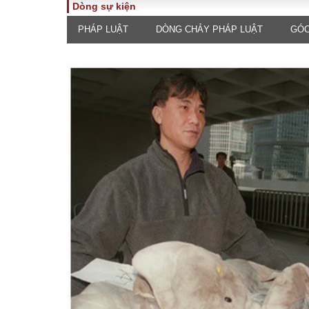
Dòng sự kiện
PHÁP LUẬT
DÒNG CHẢY PHÁP LUẬT
GÓC
TOÀN CẢNH
PHÁP 
Tiêu điểm
Dòng ch
luật
Chính sách
Góc nhìn 
Sự kiện
Hồ sơ đi
Đối thoại
Tiếng nó
Thế giới
An ninh 
ĐA CHIỀU
INFOC
Quan điểm