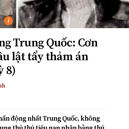
ng Trung Quốc: Cơn
ầu lật tẩy thảm án
ỳ 8)
nh
hấn động nhất Trung Quốc, không
ung thủ thủ tiêu nạn nhân bằng thú