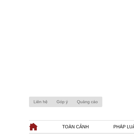
Liên hệ
Góp ý
Quảng cáo
TOÀN CẢNH
PHÁP LU