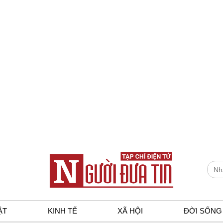
ẬT
KINH TẾ
XÃ HỘI
ĐỜI SỐNG