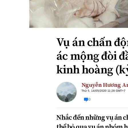
Xi nhan Trái Phải
Bạn đọc viết
Vụ án chấn độ
ác mộng đòi đ
kinh hoàng (k
Nguyễn Hương A
Thứ 5, 14/05/2020 11:28 GMT+7
0
Nhắc đến những vụ án c
thể bỏ qua vụ án nhóm h