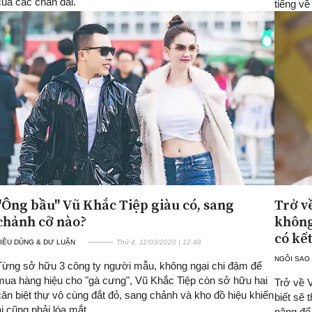
của các chân dài.
tiếng về
"Ông bầu" Vũ Khắc Tiệp giàu có, sang
Trở v
chảnh cỡ nào?
không
có kế
IÊU DÙNG & DƯ LUẬN
Thứ 4, 11/03/2020 | 12:48
NGÔI SAO
Từng sở hữu 3 công ty người mẫu, không ngại chi đậm để
mua hàng hiệu cho "gà cưng", Vũ Khắc Tiệp còn sở hữu hai
Trở về 
căn biệt thự vô cùng đắt đỏ, sang chảnh và kho đồ hiệu khiến
biết sẽ
ai cũng phải lóa mắt.
năng để