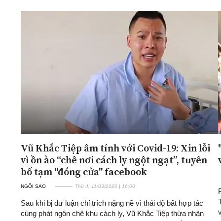
Vũ Khắc Tiệp âm tính với Covid-19: Xin lỗi
vì ồn ào “chê nơi cách ly ngột ngạt”, tuyên
bố tạm "đóng cửa" facebook
NGÔI SAO
Thứ 4, 11/03/2020 | 16:00
Sau khi bị dư luận chỉ trích nặng nề vì thái độ bất hợp tác
cùng phát ngôn chê khu cách ly, Vũ Khắc Tiệp thừa nhận