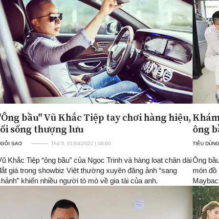
"Ông bầu" Vũ Khắc Tiệp tay chơi hàng hiệu,
Khám 
lối sống thượng lưu
ông b
NGÔI SAO
Thứ 5, 01/04/2021 | 08:00
TIÊU DÙNG
Vũ Khắc Tiệp “ông bầu” của Ngọc Trinh và hàng loạt chân dài
Ông bầu
đắt giá trong showbiz Việt thường xuyên đăng ảnh “sang
món đồ 
chảnh” khiến nhiều người tò mò về gia tài của anh.
Maybach