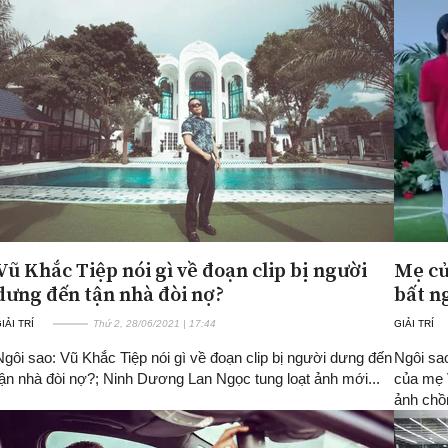
Vũ Khắc Tiệp nói gì về đoạn clip bị người
Mẹ củ
dưng đến tận nhà đòi nợ?
bất n
IẢI TRÍ
Thứ 2, 28/06/2021 | 17:44
GIẢI TRÍ
Ngôi sao: Vũ Khắc Tiệp nói gì về đoạn clip bị người dưng đến
Ngôi sa
tận nhà đòi nợ?; Ninh Dương Lan Ngọc tung loạt ảnh mới...
của mẹ 
ảnh ch