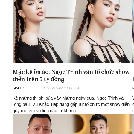
Mặc kệ ồn ào, Ngọc Trinh vẫn tổ chức show
diễn trên 5 tỷ đồng
GIẢI TRÍ
Thứ 3, 27/04/2021 | 10:23
Kệ những thị phi bủa vây những ngày qua, Ngọc Trinh và
"ông bầu" Vũ Khắc Tiệp đang gấp rút tổ chức một show diễn
quy mô với số tiền đầu tư khủng...