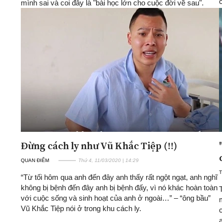
mình sai và coi đây là "bài học lớn cho cuộc đời về sau".
Đừng cách ly như Vũ Khắc Tiệp (!!)
QUAN ĐIỂM
Thứ 4, 11/03/2020 | 14:29
T
“Từ tối hôm qua anh đến đây anh thấy rất ngột ngạt, anh nghĩ
không bị bệnh đến đây anh bị bệnh đấy, vì nó khác hoàn toàn
với cuộc sống và sinh hoạt của anh ở ngoài…” – “ông bầu”
Vũ Khắc Tiệp nói ở trong khu cách ly.