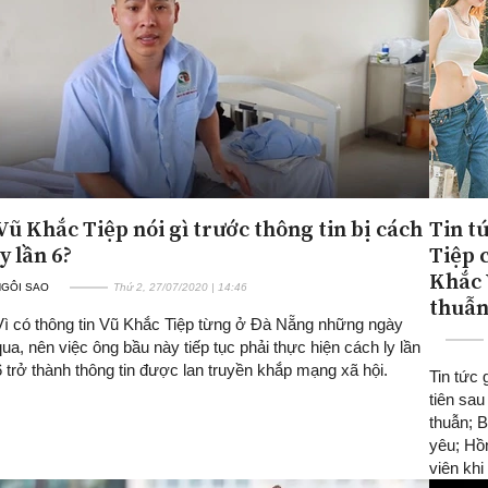
Vũ Khắc Tiệp nói gì trước thông tin bị cách
Tin tứ
ly lần 6?
Tiệp 
Khắc 
NGÔI SAO
Thứ 2, 27/07/2020 | 14:46
thuẫ
Vì có thông tin Vũ Khắc Tiệp từng ở Đà Nẵng những ngày
qua, nên việc ông bầu này tiếp tục phải thực hiện cách ly lần
6 trở thành thông tin được lan truyền khắp mạng xã hội.
Tin tức 
tiên sau
thuẫn; B
yêu; Hồ
viên kh