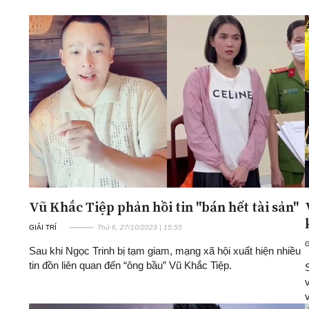
ĐA CHIỀU
INFOCUS
Quan điểm
Xi nhan Trái Phải
Bạn đọc viết
Vũ Khắc Tiệp phản hồi tin "bán hết tài sản"
GIẢI TRÍ
Thứ 6, 27/10/2023 | 15:55
G
Sau khi Ngọc Trinh bị tạm giam, mạng xã hội xuất hiện nhiều
tin đồn liên quan đến “ông bầu” Vũ Khắc Tiệp.