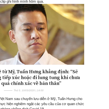
 clip ghi hình mình hôm qua.
ề từ Mỹ, Tuấn Hưng khẳng định: “Sẽ
 tiếp xúc hoặc đi lung tung khi chưa
t quả chính xác về bản thân”
Thứ 3, 10/03/2020 | 14:00
Việt Nam sau chuyến lưu diễn ở Mỹ, Tuấn Hưng cho
 thực hiện nghiêm ngặt các yêu cầu của cơ quan chức
 phòng chống dịch Covid-19.