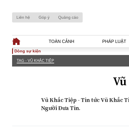
Liên hệ
Góp ý
Quảng cáo
TOÀN CẢNH
PHÁP LUẬT
Dòng sự kiện
TAG - VŨ KHẮC TIỆP
TOÀN CẢNH
PHÁP LUẬ
Tiêu điểm
Dòng chảy phá
Vũ
Chính sách
Góc nhìn luật 
Sự kiện
Hồ sơ điều tr
Đối thoại
Tiếng nói côn
Vũ Khắc Tiệp - Tin tức Vũ Khắc T
Thế giới
An ninh - Hìn
Người Đưa Tin.