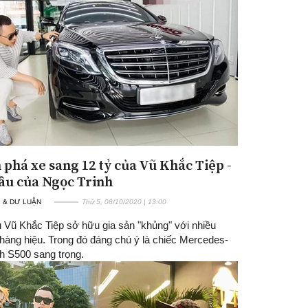
phá xe sang 12 tỷ của Vũ Khắc Tiệp -
ầu của Ngọc Trinh
 & DƯ LUẬN
Thứ 5, 08/10/2020 | 13:00
 Vũ Khắc Tiệp sở hữu gia sản "khủng" với nhiều
hàng hiệu. Trong đó đáng chú ý là chiếc Mercedes-
 S500 sang trọng.