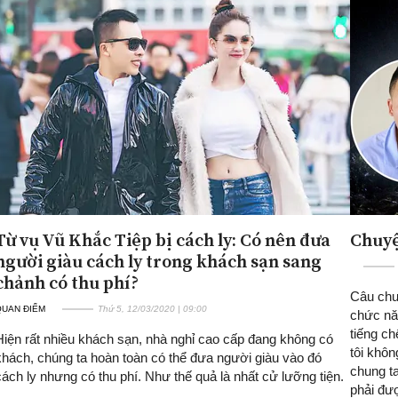
Từ vụ Vũ Khắc Tiệp bị cách ly: Có nên đưa
Chuyệ
người giàu cách ly trong khách sạn sang
chảnh có thu phí?
Câu chu
QUAN ĐIỂM
Thứ 5, 12/03/2020 | 09:00
chức năn
tiếng ch
Hiện rất nhiều khách sạn, nhà nghỉ cao cấp đang không có
tôi khôn
khách, chúng ta hoàn toàn có thể đưa người giàu vào đó
chung t
cách ly nhưng có thu phí. Như thế quả là nhất cử lưỡng tiện.
phải đư