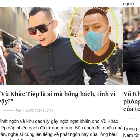
người...
"Vũ Khắc Tiệp là ai mà hống hách, tinh vi
Vũ Kh
vậy?"
phỏng
của tô
Thứ 4, 11/03/2020 | 15:00
Phát ngôn về khu cách ly gây ngột ngạt khiến cho Vũ Khắc
Tiệp gặp nhiều gạch đá từ dân mạng. Bên cạnh đó, nhiều nhà
Trong ph
văn, nghệ sĩ cũng lên tiếng về phát ngôn này của "ông bầu"
Nam từ 