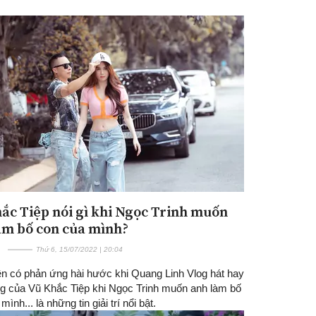
Đăng ký tin tức mới
ắc Tiệp nói gì khi Ngọc Trinh muốn
àm bố con của mình?
Thứ 6, 15/07/2022 | 20:04
ên có phản ứng hài hước khi Quang Linh Vlog hát hay
g của Vũ Khắc Tiệp khi Ngọc Trinh muốn anh làm bố
ình... là những tin giải trí nổi bật.