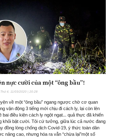
n nực cười của một “ông bầu”!
Thứ 4, 11/03/2020 | 20:28
yện về một “ông bầu” ngang ngược chờ cơ quan
g vận động 3 tiếng mới chịu đi cách ly, lại còn lên
ê bai điều kiện cách ly ngột ngạt... quả thực đã khiến
g khỏi bật cười. Tôi cứ tưởng, giữa lúc cả nước đang
ay đồng lòng chống dịch Covid-19, ý thức toàn dân
ợc nâng cao, nhưng hóa ra vẫn “chừa lại”một số