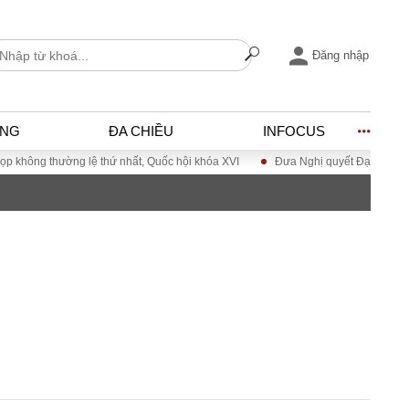
Đăng nhập
ỐNG
ĐA CHIỀU
INFOCUS
 thứ nhất, Quốc hội khóa XVI
Đưa Nghị quyết Đại hội Đảng XIV vào cuộc s
I
ĐỜI SỐNG
h
Gia đình
c
Sức khỏe
Cần biết
ờng
Cộng đồng mạng
ng – Đô thị