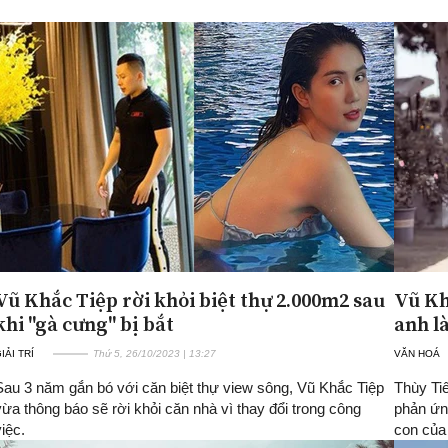
Vũ Khắc Tiệp rời khỏi biệt thự 2.000m2 sau
Vũ Kh
khi "gà cưng" bị bắt
anh l
IẢI TRÍ
Thứ 5, 26/10/2023 | 13:27
VĂN HOÁ
Sau 3 năm gắn bó với căn biệt thự view sông, Vũ Khắc Tiệp
Thùy Ti
vừa thông báo sẽ rời khỏi căn nhà vì thay đổi trong công
phản ứn
việc.
con của m