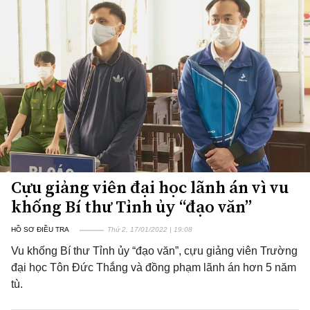
Cựu giảng viên đại học lãnh án vì vu
khống Bí thư Tỉnh ủy “đạo văn”
HỒ SƠ ĐIỀU TRA
Thứ 2, 17/01/2022 | 19:08
Vu khống Bí thư Tỉnh ủy “đạo văn”, cựu giảng viên Trường
đại học Tôn Đức Thắng và đồng phạm lãnh án hơn 5 năm
tù.