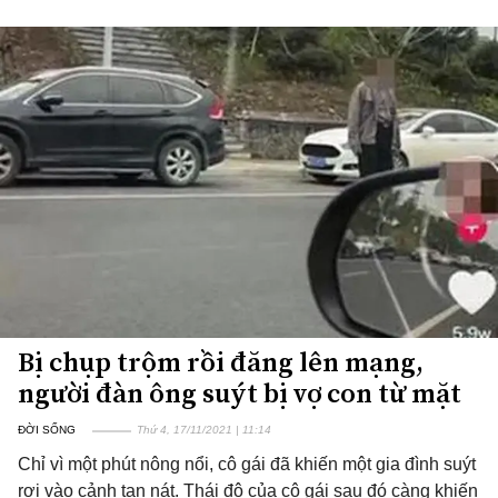
Bị chụp trộm rồi đăng lên mạng,
người đàn ông suýt bị vợ con từ mặt
ĐỜI SỐNG
Thứ 4, 17/11/2021 | 11:14
Chỉ vì một phút nông nổi, cô gái đã khiến một gia đình suýt
rơi vào cảnh tan nát. Thái độ của cô gái sau đó càng khiến