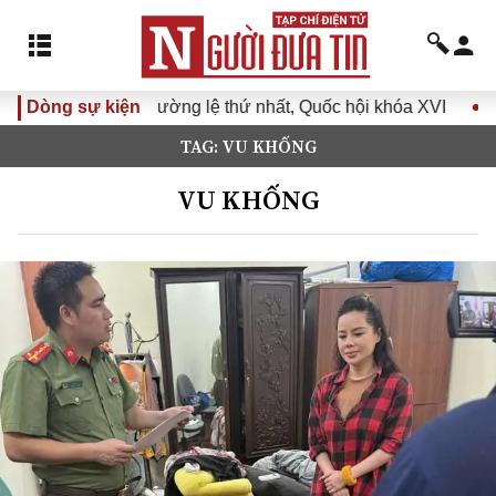
ệ thứ nhất, Quốc hội khóa XVI
Dòng sự kiện
Đưa Nghị quyết Đại hội Đ
TAG: VU KHỐNG
VU KHỐNG