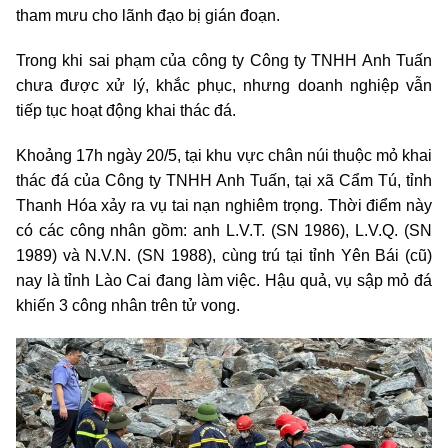
tham mưu cho lãnh đạo bị gián đoạn.
Trong khi sai phạm của công ty Công ty TNHH Anh Tuấn
chưa được xử lý, khắc phục, nhưng doanh nghiệp vẫn
tiếp tục hoạt động khai thác đá.
Khoảng 17h ngày 20/5, tại khu vực chân núi thuộc mỏ khai
thác đá của Công ty TNHH Anh Tuấn, tại xã Cẩm Tú, tỉnh
Thanh Hóa xảy ra vụ tai nạn nghiêm trọng. Thời điểm này
có các công nhân gồm: anh L.V.T. (SN 1986), L.V.Q. (SN
1989) và N.V.N. (SN 1988), cùng trú tại tỉnh Yên Bái (cũ)
nay là tỉnh Lào Cai đang làm việc. Hậu quả, vụ sập mỏ đá
khiến 3 công nhân trên tử vong.