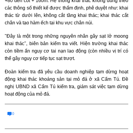
+80 đến cốt + 160m. Hệ thống khai thác không đúng theo
các thông số thiết kế được thẩm định, phê duyệt như: khai
thác từ dưới lên, không cắt tầng khai thác; khai thác cắt
chân và tạo hàm ếch tại khu vực chân núi.
"Đây là một trong những nguyên nhân gây sạt lở moong
khai thác", biên bản kiểm tra viết. Hiện trường khai thác
còn tiềm ẩn nguy cơ tai nạn lao động (còn nhiều vị trí có
thể gây nguy cơ tiếp tục sạt trượt.
Đoàn kiểm tra đã yêu cầu doanh nghiệp tạm dừng hoạt
động khai thác khoáng sản tại mỏ đá ở xã Cẩm Tú. Đề
nghị UBND xã Cẩm Tú kiểm tra, giám sát việc tạm dừng
hoạt động của mỏ đá.
0