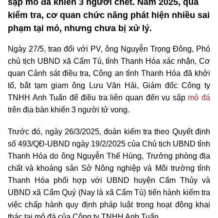
sập mỏ đá khiến 3 người chết. Năm 2025, qua
kiểm tra, cơ quan chức năng phát hiện nhiều sai
phạm tại mỏ, nhưng chưa bị xử lý.
Ngày 27/5, trao đổi với PV, ông Nguyễn Trọng Đông, Phó
chủ tịch UBND xã Cẩm Tú, tỉnh Thanh Hóa xác nhận, Cơ
quan Cảnh sát điều tra, Công an tỉnh Thanh Hóa đã khởi
tố, bắt tạm giam ông Lưu Văn Hải, Giám đốc Công ty
TNHH Anh Tuấn để điều tra liên quan đến vụ sập
mỏ đá
trên địa bàn khiến 3 người tử vong.
Trước đó, ngày 26/3/2025, đoàn kiểm tra theo Quyết định
số 493/QĐ-UBND ngày 19/2/2025 của Chủ tịch UBND tỉnh
Thanh Hóa do ông Nguyễn Thế Hùng, Trưởng phòng địa
chất và khoáng sản Sở Nông nghiệp và Môi trường tỉnh
Thanh Hóa phối hợp với UBND huyện Cẩm Thủy và
UBND xã Cẩm Quý (Nay là xã Cẩm Tú) tiến hành kiểm tra
việc chấp hành quy định pháp luật trong hoạt động khai
thác tại mỏ đá của Công ty TNHH Anh Tuấn.