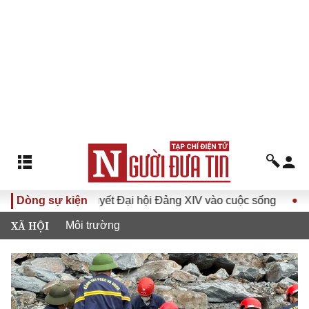
Đưa Nghị quyết Đại hội Đảng XIV vào cuộc sống
Dòng sự kiện
Hướng tới
XÃ HỘI
Môi trường