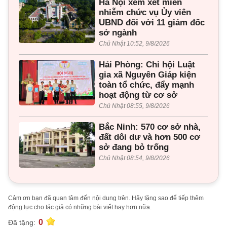
Hà Nội xem xét miễn
nhiễm chức vụ Ủy viên
UBND đối với 11 giám đốc
sở ngành
Chủ Nhật 10:52, 9/8/2026
Hải Phòng: Chi hội Luật
gia xã Nguyên Giáp kiện
toàn tổ chức, đẩy mạnh
hoạt động từ cơ sở
Chủ Nhật 08:55, 9/8/2026
Bắc Ninh: 570 cơ sở nhà,
đất dôi dư và hơn 500 cơ
sở đang bỏ trống
Chủ Nhật 08:54, 9/8/2026
Cảm ơn bạn đã quan tâm đến nội dung trên. Hãy tặng sao để tiếp thêm
động lực cho tác giả có những bài viết hay hơn nữa.
0
Đã tặng: