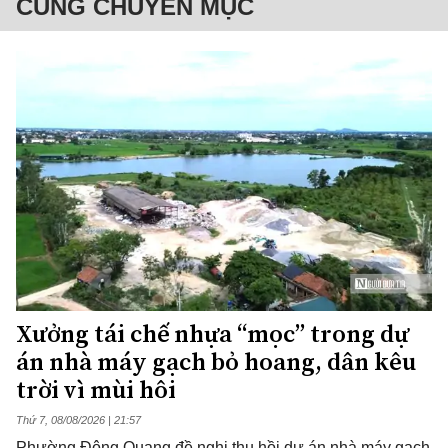
CÙNG CHUYÊN MỤC
Xưởng tái chế nhựa “mọc” trong dự
án nhà máy gạch bỏ hoang, dân kêu
trời vì mùi hôi
Thứ 7, 08/08/2026 | 21:57
Phường Đông Quang đề nghị thu hồi dự án nhà máy gạch