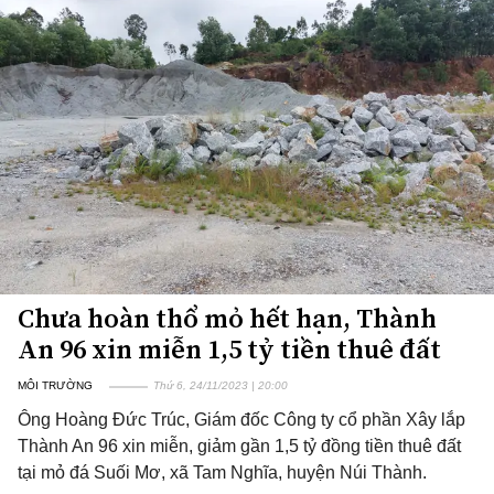
Chưa hoàn thổ mỏ hết hạn, Thành
An 96 xin miễn 1,5 tỷ tiền thuê đất
MÔI TRƯỜNG
Thứ 6, 24/11/2023 | 20:00
Ông Hoàng Đức Trúc, Giám đốc Công ty cổ phần Xây lắp
Thành An 96 xin miễn, giảm gần 1,5 tỷ đồng tiền thuê đất
tại mỏ đá Suối Mơ, xã Tam Nghĩa, huyện Núi Thành.