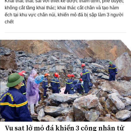
Khai thác thác sai với thiết kế được thẩm định, phê duyệt;
không cắt tầng khai thác; khai thác cắt chân và tạo hàm
ếch tại khu vực chân núi, khiến mỏ đá bị sập làm 3 người
chết
Vụ sạt lở mỏ đá khiến 3 công nhân tử