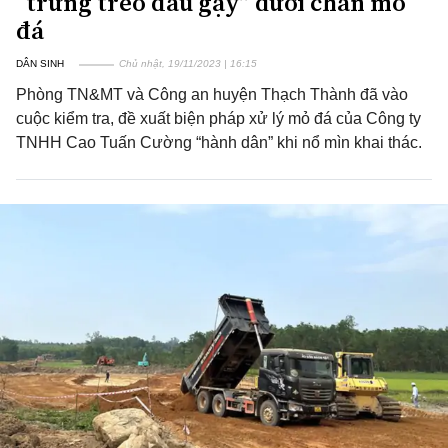
“trứng treo đầu gậy” dưới chân mỏ
đá
DÂN SINH
Chủ nhật, 19/11/2023 | 16:15
Phòng TN&MT và Công an huyện Thạch Thành đã vào
cuộc kiểm tra, đề xuất biện pháp xử lý mỏ đá của Công ty
TNHH Cao Tuấn Cường “hành dân” khi nổ mìn khai thác.