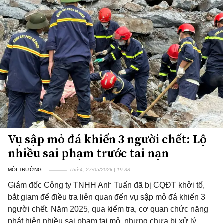
Vụ sập mỏ đá khiến 3 người chết: Lộ
nhiều sai phạm trước tai nạn
MÔI TRƯỜNG
Thứ 4, 27/05/2026 | 19:38
Giám đốc Công ty TNHH Anh Tuấn đã bị CQĐT khởi tố,
bắt giam để điều tra liên quan đến vụ sập mỏ đá khiến 3
người chết. Năm 2025, qua kiểm tra, cơ quan chức năng
phát hiện nhiều sai phạm tại mỏ, nhưng chưa bị xử lý.