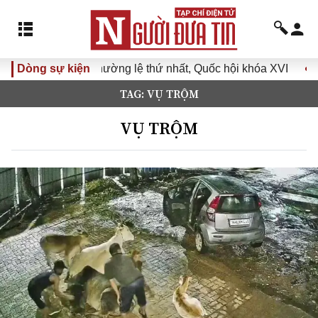
ường lệ thứ nhất, Quốc hội khóa XVI
Dòng sự kiện
Đưa Nghị quyết Đại 
TAG: VỤ TRỘM
VỤ TRỘM