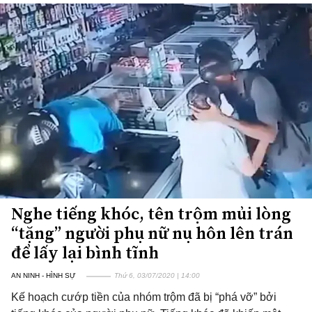
Nghe tiếng khóc, tên trộm mủi lòng
“tặng” người phụ nữ nụ hôn lên trán
để lấy lại bình tĩnh
AN NINH - HÌNH SỰ
Thứ 6, 03/07/2020 | 14:00
Kế hoạch cướp tiền của nhóm trộm đã bị “phá vỡ” bởi