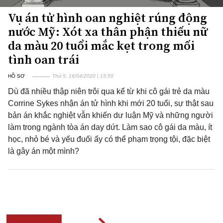
Vụ án tử hình oan nghiệt rúng động
nước Mỹ: Xót xa thân phận thiếu nữ
da màu 20 tuổi mắc kẹt trong mối
tình oan trái
HỒ SƠ
Thứ 5, 16/04/2020 | 15:59
Dù đã nhiều thập niên trôi qua kể từ khi cô gái trẻ da màu
Corrine Sykes nhận án tử hình khi mới 20 tuổi, sự thật sau
bản án khắc nghiệt vẫn khiến dư luận Mỹ và những người
làm trong ngành tòa án day dứt. Làm sao cô gái da màu, ít
học, nhỏ bé và yếu đuối ấy có thể phạm trọng tội, đặc biệt
là gây án một mình?