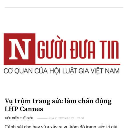
Vụ trộm trang sức làm chấn động
LHP Cannes
TIÊU ĐIỂM THẾ GIỚI
Thứ 7, 18/05/2013 | 13:08
Cảnh sát cho hay vừa xảy ra vụ trộm đồ trang sức trị giá