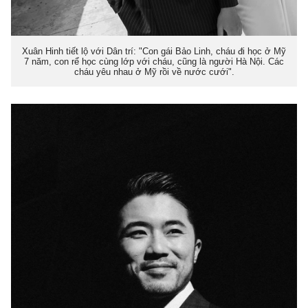
Xuân Hinh tiết lộ với Dân trí: "Con gái Bảo Linh, cháu đi học ở Mỹ
7 năm, con rể học cùng lớp với cháu, cũng là người Hà Nội. Các
cháu yêu nhau ở Mỹ rồi về nước cưới".