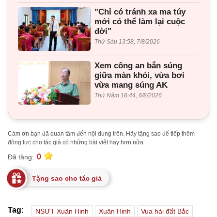
"Chỉ có tránh xa ma túy
mới có thể làm lại cuộc
đời"
Thứ Sáu 13:58, 7/8/2026
Xem công an bắn súng
giữa màn khói, vừa bơi
vừa mang súng AK
Thứ Năm 16:44, 6/8/2026
Cảm ơn bạn đã quan tâm đến nội dung trên. Hãy tặng sao để tiếp thêm
động lực cho tác giả có những bài viết hay hơn nữa.
0
Đã tặng:
Tặng sao cho tác giả
Tag:
NSƯT Xuân Hinh
Xuân Hinh
Vua hài đất Bắc