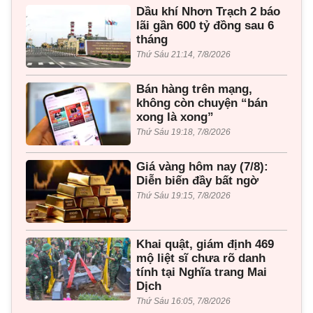
Dầu khí Nhơn Trạch 2 báo
lãi gần 600 tỷ đồng sau 6
tháng
Thứ Sáu 21:14, 7/8/2026
Bán hàng trên mạng,
không còn chuyện “bán
xong là xong”
Thứ Sáu 19:18, 7/8/2026
Giá vàng hôm nay (7/8):
Diễn biến đầy bất ngờ
Thứ Sáu 19:15, 7/8/2026
Khai quật, giám định 469
mộ liệt sĩ chưa rõ danh
tính tại Nghĩa trang Mai
Dịch
Thứ Sáu 16:05, 7/8/2026