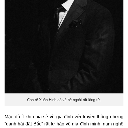
Con rể Xuân Hinh có vẻ bề ngoài rất lãng tử.
Mặc dù ít khi chia sẻ về gia đình với truyền thông nhưng
“dành hài đất Bắc” rất tự hào về gia đình mình, nam nghệ