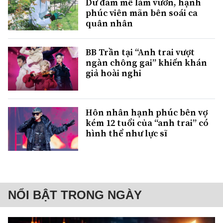
Dư đam mê làm vườn, hạnh
phúc viên mãn bên soái ca
quân nhân
BB Trần tại “Anh trai vượt
ngàn chông gai” khiến khán
giả hoài nghi
Hôn nhân hạnh phúc bên vợ
kém 12 tuổi của “anh trai” có
hình thể như lực sĩ
NỔI BẬT TRONG NGÀY