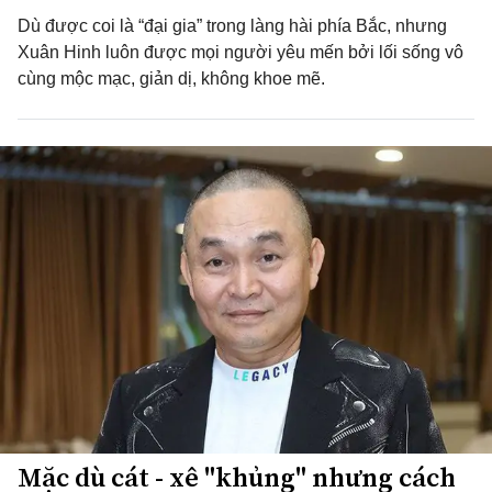
Dù được coi là “đại gia” trong làng hài phía Bắc, nhưng
Xuân Hinh luôn được mọi người yêu mến bởi lối sống vô
cùng mộc mạc, giản dị, không khoe mẽ.
Mặc dù cát - xê "khủng" nhưng cách