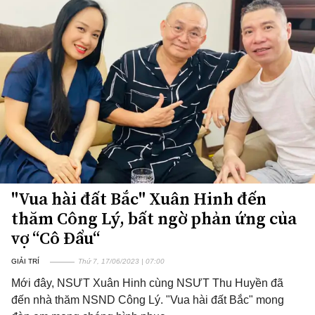
"Vua hài đất Bắc" Xuân Hinh đến
thăm Công Lý, bất ngờ phản ứng của
vợ “Cô Đẩu“
GIẢI TRÍ
Thứ 7, 17/06/2023 | 07:00
Mới đây, NSƯT Xuân Hinh cùng NSƯT Thu Huyền đã
đến nhà thăm NSND Công Lý. "Vua hài đất Bắc" mong