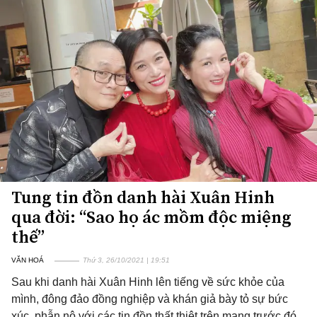
Tung tin đồn danh hài Xuân Hinh
qua đời: “Sao họ ác mồm độc miệng
thế”
VĂN HOÁ
Thứ 3, 26/10/2021 | 19:51
Sau khi danh hài Xuân Hinh lên tiếng về sức khỏe của
mình, đông đảo đồng nghiệp và khán giả bày tỏ sự bức
xúc, phẫn nộ với các tin đồn thất thiệt trên mạng trước đó.