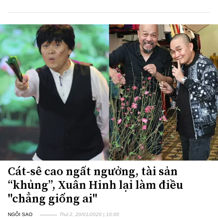
Cát-sê cao ngất ngưởng, tài sản
“khủng”, Xuân Hinh lại làm điều
"chẳng giống ai"
NGÔI SAO
Thứ 2, 20/01/2020 | 10:00