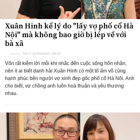
Xuân Hinh kể lý do "lấy vợ phố cổ Hà
Nội" mà không bao giờ bị lép vế với
bà xã
Thứ 7, 02/05/2020 | 08:22
Vốn rất kiệm lời mỗi khi nhắc đến cuộc sống hôn nhân,
nên ít ai biết danh hài Xuân Hinh có một tổ ấm vô cùng
hạnh phúc bên người vợ xinh đẹp gốc phố cổ Hà Nội. Anh
cho biết, vợ chồng anh luôn hoà thuận và yêu thương
nhau.