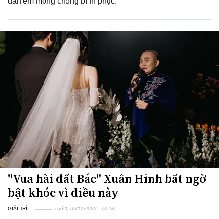
đàn em mong chóng bình phục.
"Vua hài đất Bắc" Xuân Hinh bất ngờ
bật khóc vì điều này
GIẢI TRÍ
Thứ 3, 06/12/2022 | 10:28