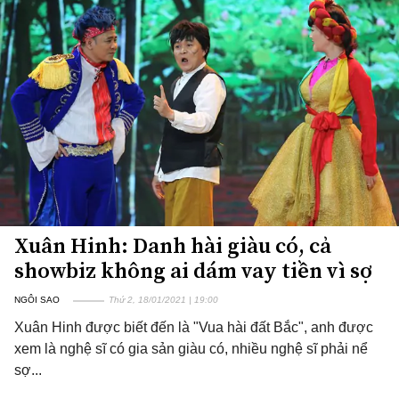
Xuân Hinh: Danh hài giàu có, cả
showbiz không ai dám vay tiền vì sợ
NGÔI SAO
Thứ 2, 18/01/2021 | 19:00
Xuân Hinh được biết đến là "Vua hài đất Bắc", anh được
xem là nghệ sĩ có gia sản giàu có, nhiều nghệ sĩ phải nể
sợ...