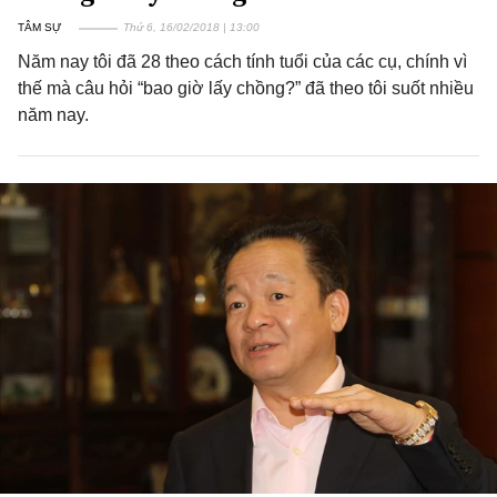
TÂM SỰ
Thứ 6, 16/02/2018 | 13:00
Năm nay tôi đã 28 theo cách tính tuổi của các cụ, chính vì
thế mà câu hỏi “bao giờ lấy chồng?” đã theo tôi suốt nhiều
năm nay.