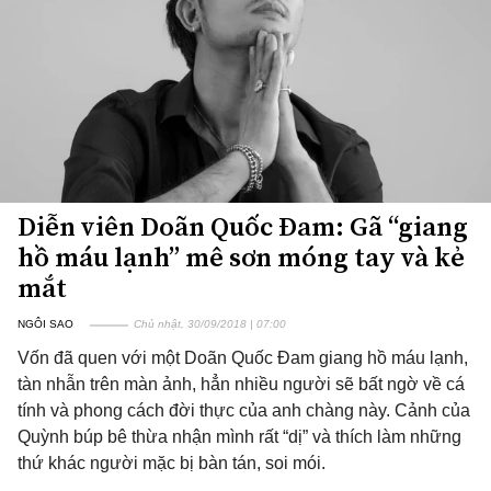
Diễn viên Doãn Quốc Đam: Gã “giang
hồ máu lạnh” mê sơn móng tay và kẻ
mắt
NGÔI SAO
Chủ nhật, 30/09/2018 | 07:00
Vốn đã quen với một Doãn Quốc Đam giang hồ máu lạnh,
tàn nhẫn trên màn ảnh, hẳn nhiều người sẽ bất ngờ về cá
tính và phong cách đời thực của anh chàng này. Cảnh của
Quỳnh búp bê thừa nhận mình rất “dị” và thích làm những
thứ khác người mặc bị bàn tán, soi mói.