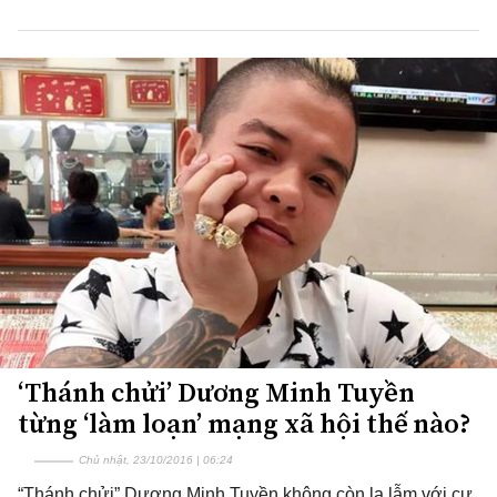
‘Thánh chửi’ Dương Minh Tuyền
từng ‘làm loạn’ mạng xã hội thế nào?
Chủ nhật, 23/10/2016 | 06:24
“Thánh chửi” Dương Minh Tuyền không còn lạ lẫm với cư