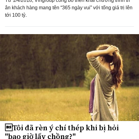
Từ 1/4/2018, Vingroup công bố triển khai chương trình tri
ân khách hàng mang tên “365 ngày vui” với tổng giá trị lên
tới 100 tỷ.
Tôi đã rèn ý chí thép khi bị hỏi
"bao giờ lấy chồng?"