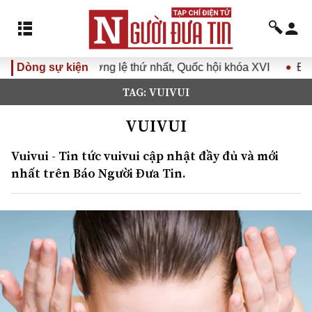
ệ thứ nhất, Quốc hội khóa XVI
Dòng sự kiện
Đưa Nghị quyết Đại hội Đ
TAG: VUIVUI
VUIVUI
Vuivui - Tin tức vuivui cập nhật đầy đủ và mới
nhất trên Báo Người Đưa Tin.