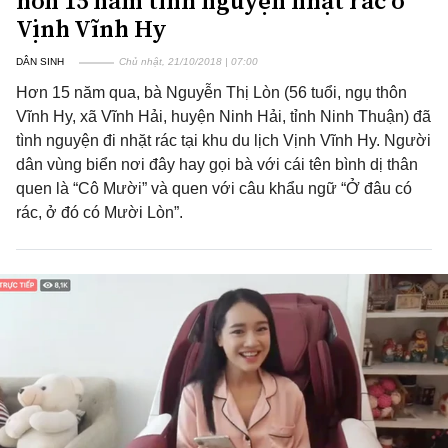
hơn 15 năm tình nguyện nhặt rác ở
Vịnh Vĩnh Hy
DÂN SINH
Chủ nhật, 21/10/2018 | 07:00
Hơn 15 năm qua, bà Nguyễn Thị Lòn (56 tuổi, ngụ thôn
Vĩnh Hy, xã Vĩnh Hải, huyện Ninh Hải, tỉnh Ninh Thuận) đã
tình nguyện đi nhặt rác tại khu du lịch Vịnh Vĩnh Hy. Người
dân vùng biển nơi đây hay gọi bà với cái tên bình dị thân
quen là “Cô Mười” và quen với câu khẩu ngữ “Ở đâu có
rác, ở đó có Mười Lòn”.