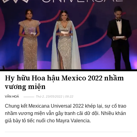
Hy hữu Hoa hậu Mexico 2022 nhầm
vương miện
VĂN HOÁ
Thứ 2, 23/05/2022 | 09:22
Chung kết Mexicana Universal 2022 khép lại, sự cố trao
nhầm vương miện vẫn gây tranh cãi dữ dội. Nhiều khán
giả bày tỏ tiếc nuối cho Mayra Valencia.