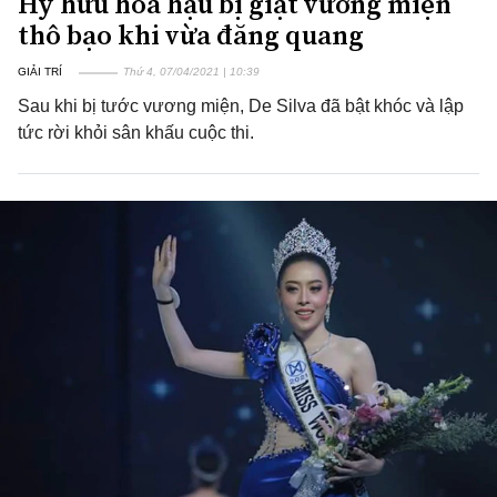
Hy hữu hoa hậu bị giật vương miện
thô bạo khi vừa đăng quang
GIẢI TRÍ
Thứ 4, 07/04/2021 | 10:39
Sau khi bị tước vương miện, De Silva đã bật khóc và lập
tức rời khỏi sân khấu cuộc thi.