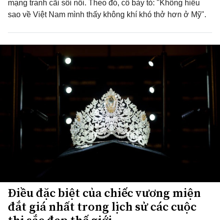
mạng tranh cãi sôi nổi. Theo đó, cô bày tỏ: "Không hiểu
sao về Việt Nam mình thấy không khí khó thở hơn ở Mỹ".
Điều đặc biệt của chiếc vương miện
đắt giá nhất trong lịch sử các cuộc