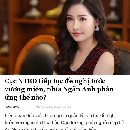
Cục NTBD tiếp tục đề nghị tước
vương miện, phía Ngân Anh phản
ứng thế nào?
NGÔI SAO
Thứ 5, 10/01/2019 | 15:34
Liên quan đến việc bị cơ quan quản lý tiếp tục đề nghị
tước vương miện Hoa hậu Đại dương, phía người đẹp Lê
Âu Ngân Anh đã có những phản hồi đầu tiên.