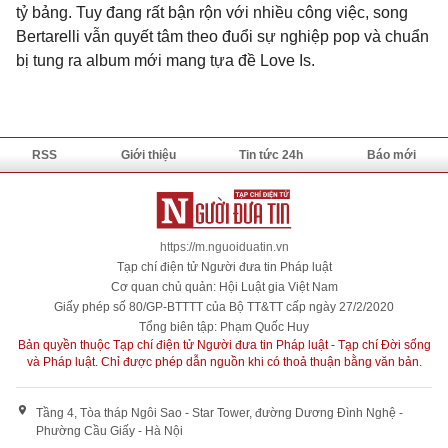
tỷ bảng. Tuy đang rất bận rộn với nhiều công việc, song
Bertarelli vẫn quyết tâm theo đuổi sự nghiệp pop và chuẩn
bị tung ra album mới mang tựa đề Love Is.
RSS
Giới thiệu
Tin tức 24h
Báo mới
https://m.nguoiduatin.vn
Tạp chí điện tử Người đưa tin Pháp luật
Cơ quan chủ quản: Hội Luật gia Việt Nam
Giấy phép số 80/GP-BTTTT của Bộ TT&TT cấp ngày 27/2/2020
Tổng biên tập: Phạm Quốc Huy
Bản quyền thuộc Tạp chí điện tử Người đưa tin Pháp luật - Tạp chí Đời sống
và Pháp luật. Chỉ được phép dẫn nguồn khi có thoả thuận bằng văn bản.
Tầng 4, Tòa tháp Ngôi Sao - Star Tower, đường Dương Đình Nghệ -
Phường Cầu Giấy - Hà Nội