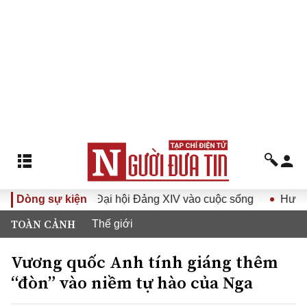
Nghị quyết Đại hội Đảng XIV vào cuộc sống
Dòng sự kiện
Hướng tới Đạ
TOÀN CẢNH
Thế giới
Vương quốc Anh tính giáng thêm
“đòn” vào niềm tự hào của Nga