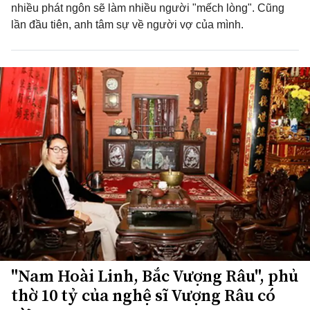
nhiều phát ngôn sẽ làm nhiều người "mếch lòng". Cũng
lần đầu tiên, anh tâm sự về người vợ của mình.
"Nam Hoài Linh, Bắc Vượng Râu", phủ
thờ 10 tỷ của nghệ sĩ Vượng Râu có