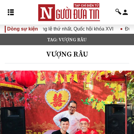
thứ nhất, Quốc hội khóa XVI
Dòng sự kiện
Đưa Nghị quyết Đại hội Đản
TAG: VƯỢNG RÂU
VƯỢNG RÂU