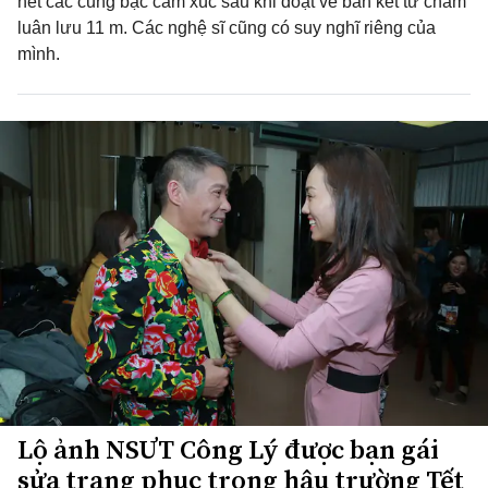
hết các cung bậc cảm xúc sau khi đoạt vé bán kết từ chấm
luân lưu 11 m. Các nghệ sĩ cũng có suy nghĩ riêng của
mình.
Lộ ảnh NSƯT Công Lý được bạn gái
sửa trang phục trong hậu trường Tết