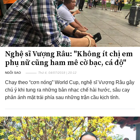
Nghệ sĩ Vượng Râu: "Không ít chị em
phụ nữ cũng ham mê cờ bạc, cá độ"
NGÔI SAO
Thứ 4, 04/07/2018 | 20:12
Chạy theo “cơn nóng” World Cup, nghệ sĩ Vượng Râu gây
chú ý khi tung ra những bản nhạc chế hài hước, sâu cay
phản ánh mặt trái phía sau những trận cầu kịch tính.