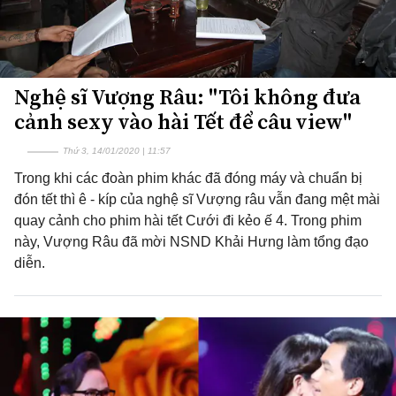
Nghệ sĩ Vượng Râu: "Tôi không đưa
cảnh sexy vào hài Tết để câu view"
Thứ 3, 14/01/2020 | 11:57
Trong khi các đoàn phim khác đã đóng máy và chuẩn bị
đón tết thì ê - kíp của nghệ sĩ Vượng râu vẫn đang mệt mài
quay cảnh cho phim hài tết Cưới đi kẻo ế 4. Trong phim
này, Vượng Râu đã mời NSND Khải Hưng làm tổng đạo
diễn.