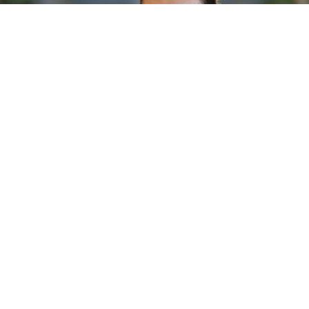
Vượng Râu: 'Tôi từng phát ngôn sốc
nhưng khán giả vẫn ủng hộ'
NGÔI SAO
Thứ 4, 19/07/2017 | 06:45
Cây hài nổi tiếng đất Bắc không ngại thừa nhận mình sở
hữu khá nhiều phát ngôn gây bão dư luận, thế nhưng anh
vẫn được nhiều người yêu mến.