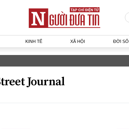
KINH TẾ
XÃ HỘI
ĐỜI S
T
KINH TẾ
XÃ HỘ
p luật
Bất động sản
Dân sin
treet Journal
gia
Tài chính - Ngân hàng
Giáo dụ
a
Kinh tế vĩ mô
Văn hoá
g dân
Hồ sơ doanh nghiệp
Môi trư
h sự
Xu hướng thị trường
Giao thô
Tiêu dùng và dư luận
Công nghệ