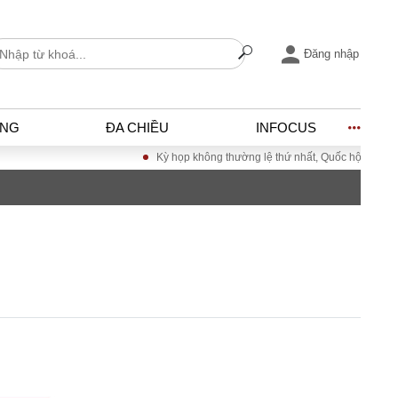
Đăng nhập
ỐNG
ĐA CHIỀU
INFOCUS
Kỳ họp không thường lệ thứ nhất, Quốc hội khóa XVI
I
ĐỜI SỐNG
h
Gia đình
c
Sức khỏe
Cần biết
ờng
Cộng đồng mạng
ng – Đô thị