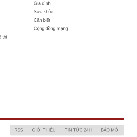
Gia đình
Sức khỏe
Cần biết
Cộng đồng mạng
 thị
RSS
GIỚI THIỆU
TIN TỨC 24H
BÁO MỚI