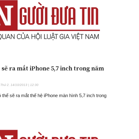
 sẽ ra mắt iPhone 5,7 inch trong năm
Đăng ký tin tức mới
Thứ 2, 14/10/2013 | 12:30
 thể sẽ ra mắt thế hệ iPhone màn hình 5,7 inch trong