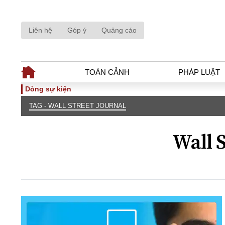
Liên hệ
Góp ý
Quảng cáo
TOÀN CẢNH
PHÁP LUẬT
Dòng sự kiện
TAG - WALL STREET JOURNAL
TOÀN CẢNH
PHÁP LUẬ
Tiêu điểm
Dòng chảy phá
Wall S
Chính sách
Góc nhìn luật 
Sự kiện
Hồ sơ điều tr
Đối thoại
Tiếng nói côn
Thế giới
An ninh - Hìn