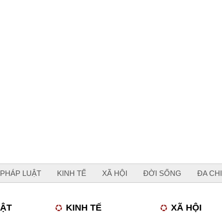
PHÁP LUẬT
KINH TẾ
XÃ HỘI
ĐỜI SỐNG
ĐA CH
UẬT
KINH TẾ
XÃ HỘI