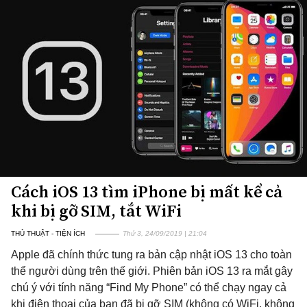
Cách iOS 13 tìm iPhone bị mất kể cả
khi bị gỡ SIM, tắt WiFi
THỦ THUẬT - TIỆN ÍCH
Thứ 3, 24/09/2019 | 21:04
Apple đã chính thức tung ra bản cập nhật iOS 13 cho toàn
thể người dùng trên thế giới. Phiên bản iOS 13 ra mắt gây
chú ý với tính năng “Find My Phone” có thể chạy ngay cả
khi điện thoại của bạn đã bị gỡ SIM (không có WiFi, không