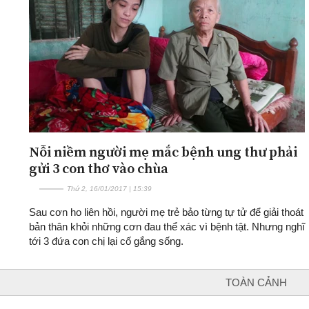
ĐA CHIỀU
INFOCUS
Quan điểm
Xi nhan Trái Phải
Bạn đọc viết
Nỗi niềm người mẹ mắc bệnh ung thư phải
gửi 3 con thơ vào chùa
Thứ 2, 16/01/2017 | 15:39
Sau cơn ho liên hồi, người mẹ trẻ bảo từng tự tử để giải thoát
bản thân khỏi những cơn đau thể xác vì bệnh tật. Nhưng nghĩ
tới 3 đứa con chị lại cố gắng sống.
TOÀN CẢNH