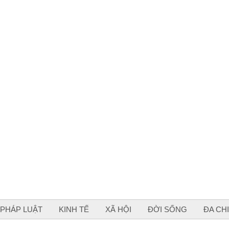
PHÁP LUẬT
KINH TẾ
XÃ HỘI
ĐỜI SỐNG
ĐA CH