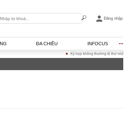
Đăng nhập
ỐNG
ĐA CHIỀU
INFOCUS
Kỳ họp không thường lệ thứ nhất, Quốc hộ
I
ĐỜI SỐNG
h
Gia đình
c
Sức khỏe
Cần biết
ờng
Cộng đồng mạng
ng – Đô thị