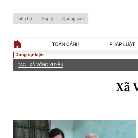
Liên hệ
Góp ý
Quảng cáo
TOÀN CẢNH
PHÁP LUẬT
Dòng sự kiện
TAG - XÃ VÕNG XUYÊN
TOÀN CẢNH
PHÁP LUẬ
Tiêu điểm
Dòng chảy phá
Xã 
Chính sách
Góc nhìn luật 
Sự kiện
Hồ sơ điều tr
Đối thoại
Tiếng nói côn
Thế giới
An ninh - Hìn