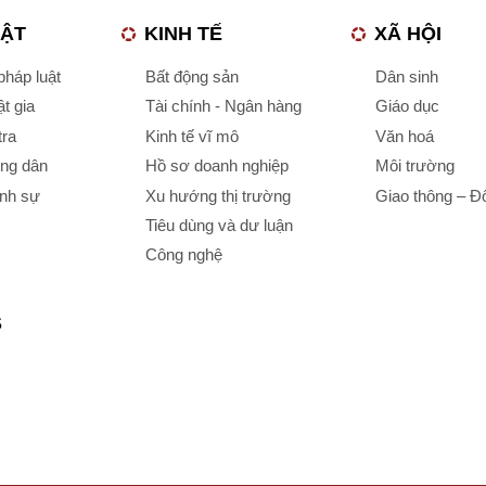
UẬT
KINH TẾ
XÃ HỘI
háp luật
Bất động sản
Dân sinh
t gia
Tài chính - Ngân hàng
Giáo dục
tra
Kinh tế vĩ mô
Văn hoá
ông dân
Hồ sơ doanh nghiệp
Môi trường
ình sự
Xu hướng thị trường
Giao thông – Đô
Tiêu dùng và dư luận
Công nghệ
S