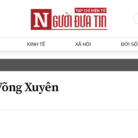
KINH TẾ
XÃ HỘI
ĐỜI S
T
KINH TẾ
XÃ HỘ
p luật
Bất động sản
Dân sin
Võng Xuyên
gia
Tài chính - Ngân hàng
Giáo dụ
a
Kinh tế vĩ mô
Văn hoá
g dân
Hồ sơ doanh nghiệp
Môi trư
h sự
Xu hướng thị trường
Giao thô
Tiêu dùng và dư luận
Công nghệ