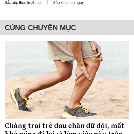
|
Sắp xếp theo lượt thích
Sắp xếp theo ngày
CÙNG CHUYÊN MỤC
Chàng trai trẻ đau chân dữ dội, mất
khả năng đi lại vì làm việc này trên