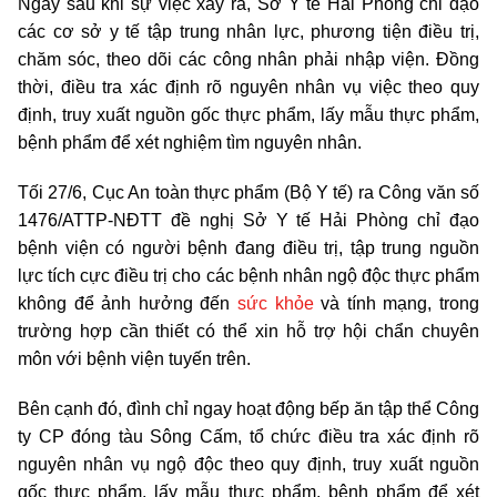
Ngay sau khi sự việc xảy ra, Sở Y tế Hải Phòng chỉ đạo
các cơ sở y tế tập trung nhân lực, phương tiện điều trị,
chăm sóc, theo dõi các công nhân phải nhập viện. Đồng
thời, điều tra xác định rõ nguyên nhân vụ việc theo quy
định, truy xuất nguồn gốc thực phẩm, lấy mẫu thực phẩm,
bệnh phẩm để xét nghiệm tìm nguyên nhân.
Tối 27/6, Cục An toàn thực phẩm (Bộ Y tế) ra Công văn số
1476/ATTP-NĐTT đề nghị Sở Y tế Hải Phòng chỉ đạo
bệnh viện có người bệnh đang điều trị, tập trung nguồn
lực tích cực điều trị cho các bệnh nhân ngộ độc thực phẩm
không để ảnh hưởng đến
sức khỏe
và tính mạng, trong
trường hợp cần thiết có thể xin hỗ trợ hội chẩn chuyên
môn với bệnh viện tuyến trên.
Bên cạnh đó, đình chỉ ngay hoạt động bếp ăn tập thể Công
ty CP đóng tàu Sông Cấm, tổ chức điều tra xác định rõ
nguyên nhân vụ ngộ độc theo quy định, truy xuất nguồn
gốc thực phẩm, lấy mẫu thực phẩm, bệnh phẩm để xét