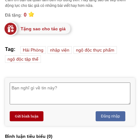
Cảm ơn bạn đã quan tâm đến nội dung trên. Hãy tặng sao để tiếp thêm
động lực cho tác giả có những bài viết hay hơn nữa.
0
Đã tặng:
Tặng sao cho tác giả
Tag:
Hải Phòng
nhập viện
ngộ độc thực phẩm
ngộ độc tập thể
Gửi bình luận
Đăng nhập
Bình luận tiêu biểu (
0
)