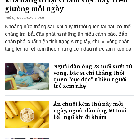
giường mỗi ngày
Thứ 6, 07/08/2026 | 05:00
Khoảng nửa tháng sau khi duy trì thói quen tai hại, cơ thể
chàng trai bắt đầu phát ra những tín hiệu cảnh báo. Bắp
chân phải xuất hiện tình trạng sưng tấy, chu vi vòng chân
tăng lên rõ rệt kèm theo những cơn đau nhức âm ỉ kéo dài.
Người đàn ông 28 tuổi suýt tử
vong, bác sĩ chỉ thẳng thói
quen "cực độc" nhiều người
trẻ xem nhẹ
Ăn chuối kèm thứ này mỗi
ngày, người đàn ông 60 tuổi
bất ngờ khi đi khám