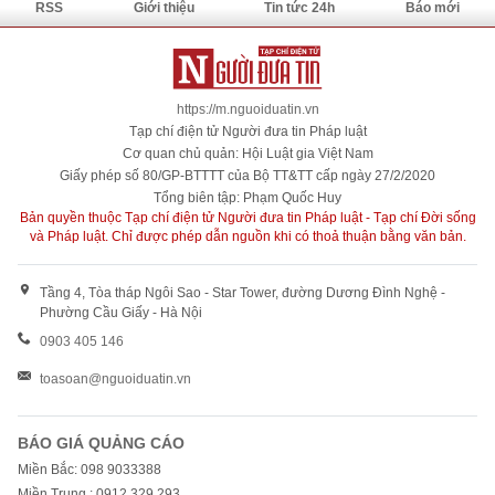
RSS
Giới thiệu
Tin tức 24h
Báo mới
https://m.nguoiduatin.vn
Tạp chí điện tử Người đưa tin Pháp luật
Cơ quan chủ quản: Hội Luật gia Việt Nam
Giấy phép số 80/GP-BTTTT của Bộ TT&TT cấp ngày 27/2/2020
Tổng biên tập: Phạm Quốc Huy
Bản quyền thuộc Tạp chí điện tử Người đưa tin Pháp luật - Tạp chí Đời sống
và Pháp luật. Chỉ được phép dẫn nguồn khi có thoả thuận bằng văn bản.
Tầng 4, Tòa tháp Ngôi Sao - Star Tower, đường Dương Đình Nghệ -
Phường Cầu Giấy - Hà Nội
0903 405 146
toasoan@nguoiduatin.vn
BÁO GIÁ QUẢNG CÁO
Miền Bắc: 098 9033388
Miền Trung : 0912 329 293