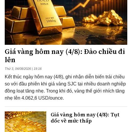
Giá vàng hôm nay (4/8): Đảo chiều đi
lên
Thứ 3, 04/08/2026 | 19:16
Kết thúc ngày hôm nay (4/8), ghi nhận diễn biến trái chiều
so với đầu phiên khi giá vàng SJC tại nhiều doanh nghiệp
đồng loạt tăng nhẹ. Trong khi đó, vàng thế giới nhích tăng
nhẹ lên 4.062,6 USD/ounce.
Giá vàng hôm nay (4/8): Tụt
dốc về mức thấp