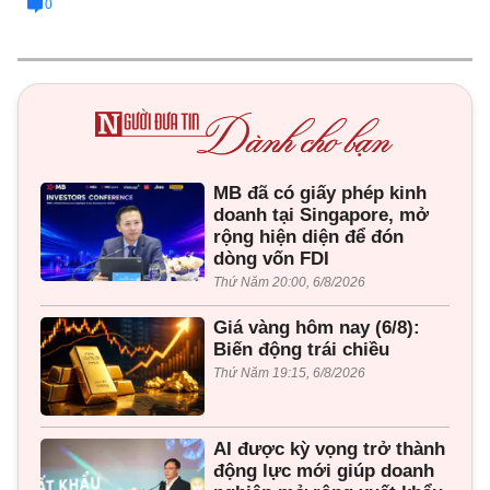
0
MB đã có giấy phép kinh
doanh tại Singapore, mở
rộng hiện diện để đón
dòng vốn FDI
Thứ Năm 20:00, 6/8/2026
Giá vàng hôm nay (6/8):
Biến động trái chiều
Thứ Năm 19:15, 6/8/2026
AI được kỳ vọng trở thành
động lực mới giúp doanh