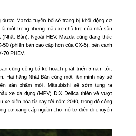
.
 được Mazda tuyên bố sẽ trang bị khối động cơ
ây là một trong những mẫu xe chủ lực của nhà sản
ma (Nhật Bản). Ngoài HEV, Mazda cũng đang thúc
-50 (phiên bản cao cấp hơn của CX-5), bên cạnh
X-70 PHEV.
san cũng công bố kế hoạch phát triển 5 năm tới,
tâm. Hai hãng Nhật Bản cùng một liên minh này sẽ
riển sản phẩm mới. Mitsubishi sẽ sớm tung ra
ẫu xe đa dụng (MPV) D:X Delica thiên về vượt
ẫu xe điện hóa từ nay tới năm 2040, trong đó công
ộng cơ xăng cấp nguồn cho mô tơ điện di chuyển