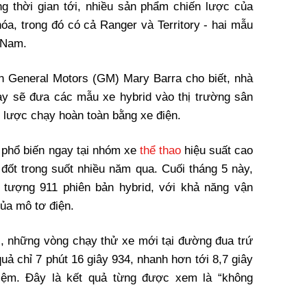
g thời gian tới, nhiều sản phẩm chiến lược của
óa, trong đó có cả Ranger và Territory - hai mẫu
t Nam.
h General Motors (GM) Mary Barra cho biết, nhà
y sẽ đưa các mẫu xe hybrid vào thị trường sân
n lược chạy hoàn toàn bằng xe điện.
 phổ biến ngay tại nhóm xe
thể thao
hiệu suất cao
 đốt trong suốt nhiều năm qua. Cuối tháng 5 này,
 tượng 911 phiên bản hybrid, với khả năng vận
của mô tơ điện.
, những vòng chạy thử xe mới tại đường đua trứ
uả chỉ 7 phút 16 giây 934, nhanh hơn tới 8,7 giây
iệm. Đây là kết quả từng được xem là “không