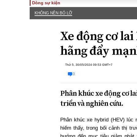
Dòng sự kiện
KHÔNG NÊN BỎ LỠ
TOÀN CẢNH
PHÁP 
Tiêu điểm
Dòng ch
Xe động cơ lai
luật
Chính sách
Góc nhìn 
Sự kiện
hãng đẩy mạnh
Hồ sơ đi
Đối thoại
Tiếng nó
Thế giới
Thứ 5, 30/05/2024 09:53 GMT+7
An ninh 
0
Phân khúc xe động cơ la
triển và nghiên cứu.
Phân khúc xe hybrid (HEV) lúc
ĐA CHIỀU
INFOC
hiếm thấy, trong bối cảnh thị tr
Quan điểm
hướng đến mục tiêu giảm phát t