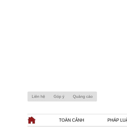
Liên hệ
Góp ý
Quảng cáo
TOÀN CẢNH
PHÁP LU