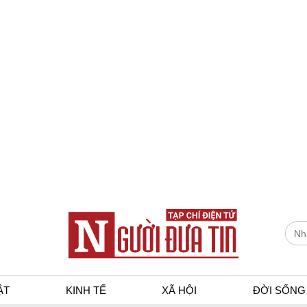
ẬT
KINH TẾ
XÃ HỘI
ĐỜI SỐNG