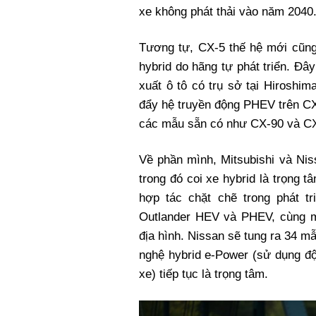
xe không phát thải vào năm 2040
Tương tự, CX-5 thế hệ mới cũng
hybrid do hãng tự phát triển. Đ
xuất ô tô có trụ sở tại Hiroshi
đẩy hệ truyền động PHEV trên CX
các mẫu sẵn có như CX-90 và C
Về phần mình, Mitsubishi và Nis
trong đó coi xe hybrid là trọng 
hợp tác chặt chẽ trong phát t
Outlander HEV và PHEV, cùng m
địa hình. Nissan sẽ tung ra 34 m
nghệ hybrid e-Power (sử dụng đ
xe) tiếp tục là trọng tâm.