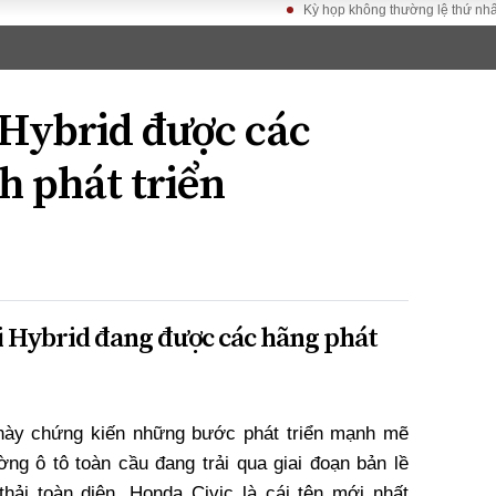
Kỳ họp không thường lệ thứ nhất, Quốc hội
LUẬT
KINH TẾ
XÃ HỘI
ảy pháp
Bất động sản
Dân sinh
 Hybrid được các
Tài chính - Ngân
Giáo dục
luật gia
hàng
Văn hoá
 phát triển
ều tra
Kinh tế vĩ mô
Môi trườn
i công dân
Hồ sơ doanh
Giao thông
nghiệp
- Hình sự
Xu hướng thị
trường
Tiêu dùng và dư
i Hybrid đang được các hãng phát
luận
Công nghệ
 này chứng kiến những bước phát triển mạnh mẽ
US
ường ô tô toàn cầu đang trải qua giai đoạn bản lề
hải toàn diện. Honda Civic là cái tên mới nhất