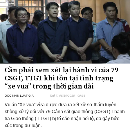
Cần phải xem xét lại hành vi của 79
CSGT, TTGT khi tồn tại tình trạng
“xe vua” trong thời gian dài
GÓC NHÌN LUẬT GIA
Thứ 7, 06/10/2018 | 09:38
Vụ án “Xe vua” vừa được đưa ra xét xử sơ thẩm tuyên
không xử lý đối với 79 Cảnh sát giao thông (CSGT) Thanh
tra Giao thông ( TTGT) bị tố cáo nhận hối lộ, đã gây bức
xúc trong dư luận.