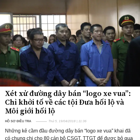
Xét xử đường dây bán “logo xe vua”:
Chỉ khởi tố về các tội Đưa hối lộ và
Môi giới hối lộ
HỒ SƠ ĐIỀU TRA
Thứ 5, 19/04/2018 | 11:36
Những kẻ cầm đầu đường dây bán “logo xe vua” khai đã
có chung chi cho 80 cán bộ CSGT, TTGT để được bỏ qua