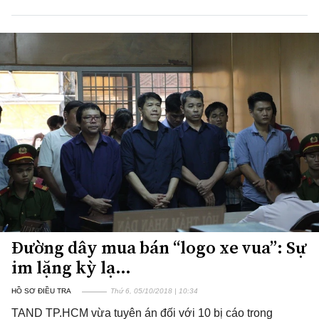
Đường dây mua bán “logo xe vua”: Sự
im lặng kỳ lạ…
HỒ SƠ ĐIỀU TRA
Thứ 6, 05/10/2018 | 10:34
TAND TP.HCM vừa tuyên án đối với 10 bị cáo trong