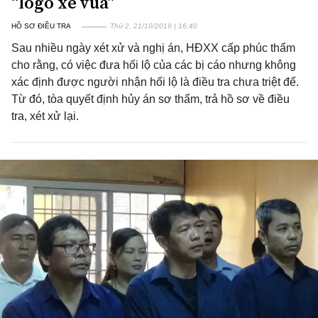
“logo xe vua”
HỒ SƠ ĐIỀU TRA
Thứ 2, 21/10/2019 | 16:40
Sau nhiều ngày xét xử và nghị án, HĐXX cấp phúc thẩm
cho rằng, có việc đưa hối lộ của các bị cáo nhưng không
xác định được người nhận hối lộ là điều tra chưa triệt để.
Từ đó, tòa quyết định hủy án sơ thẩm, trả hồ sơ về điều
tra, xét xử lại.