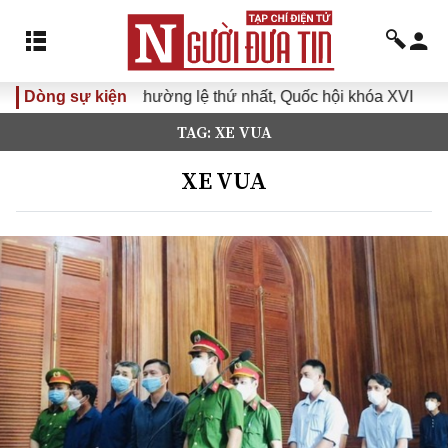
 thường lệ thứ nhất, Quốc hội khóa XVI
Dòng sự kiện
Đưa Nghị quyết Đ
TAG: XE VUA
XE VUA