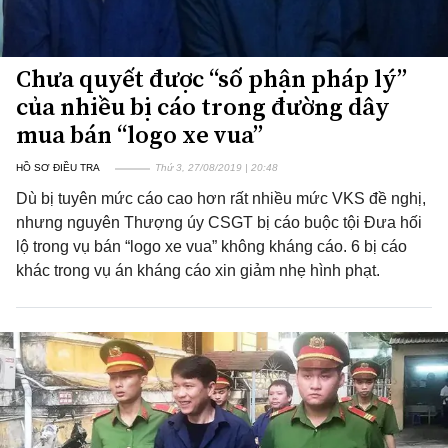
Chưa quyết được “số phận pháp lý”
của nhiều bị cáo trong đường dây
mua bán “logo xe vua”
HỒ SƠ ĐIỀU TRA
Thứ 3, 27/08/2019 | 20:48
Dù bị tuyên mức cáo cao hơn rất nhiều mức VKS đề nghị,
nhưng nguyên Thượng úy CSGT bị cáo buộc tội Đưa hối
lộ trong vụ bán “logo xe vua” không kháng cáo. 6 bị cáo
khác trong vụ án kháng cáo xin giảm nhẹ hình phạt.