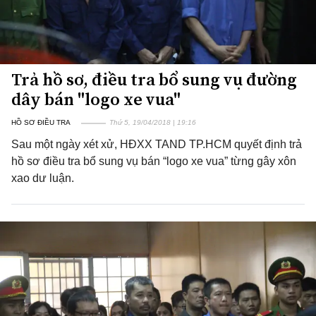
Trả hồ sơ, điều tra bổ sung vụ đường
dây bán "logo xe vua"
HỒ SƠ ĐIỀU TRA
Thứ 5, 19/04/2018 | 19:16
Sau một ngày xét xử, HĐXX TAND TP.HCM quyết định trả
hồ sơ điều tra bổ sung vụ bán “logo xe vua” từng gây xôn
xao dư luận.