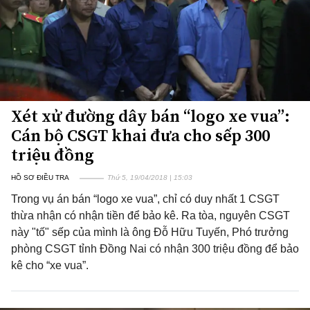
Xét xử đường dây bán “logo xe vua”:
Cán bộ CSGT khai đưa cho sếp 300
triệu đồng
HỒ SƠ ĐIỀU TRA
Thứ 5, 19/04/2018 | 15:03
Trong vụ án bán “logo xe vua”, chỉ có duy nhất 1 CSGT
thừa nhận có nhận tiền để bảo kê. Ra tòa, nguyên CSGT
này "tố" sếp của mình là ông Đỗ Hữu Tuyến, Phó trưởng
phòng CSGT tỉnh Đồng Nai có nhận 300 triệu đồng để bảo
kê cho “xe vua”.