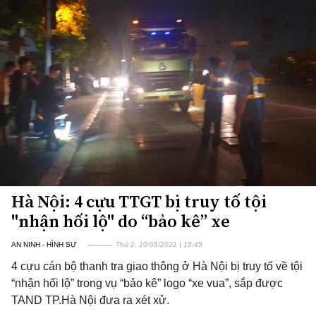
Hà Nội: 4 cựu TTGT bị truy tố tội
"nhận hối lộ" do “bảo kê” xe
AN NINH - HÌNH SỰ
Thứ 2, 10/05/2021 | 15:45
4 cựu cán bộ thanh tra giao thông ở Hà Nội bị truy tố về tội
“nhận hối lộ” trong vụ “bảo kê” logo “xe vua”, sắp được
TAND TP.Hà Nội đưa ra xét xử.