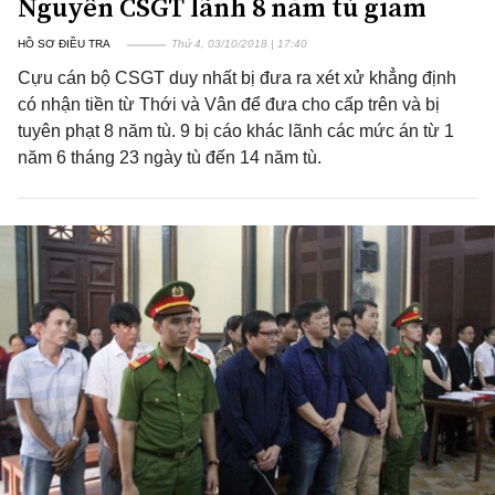
Nguyên CSGT lãnh 8 năm tù giam
HỒ SƠ ĐIỀU TRA
Thứ 4, 03/10/2018 | 17:40
Cựu cán bộ CSGT duy nhất bị đưa ra xét xử khẳng định
có nhận tiền từ Thới và Vân để đưa cho cấp trên và bị
tuyên phạt 8 năm tù. 9 bị cáo khác lãnh các mức án từ 1
năm 6 tháng 23 ngày tù đến 14 năm tù.